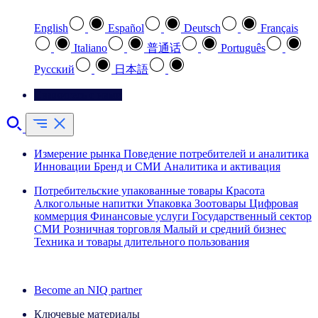
English
Español
Deutsch
Français
Italiano
普通话
Português
Pусский
日本語
Свяжитесь с нами
Измерение рынка
Поведение потребителей и аналитика
Инновации
Бренд и СМИ
Аналитика и активация
Потребительские упакованные товары
Красота
Алкогольные напитки
Упаковка
Зоотовары
Цифровая
коммерция
Финансовые услуги
Государственный сектор
СМИ
Розничная торговля
Малый и средний бизнес
Техника и товары длительного пользования
Ознакомьтесь с нашими историями успеха
Become an NIQ partner
Ключевые материалы