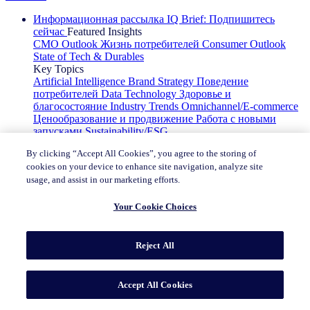
Информационная рассылка IQ Brief: Подпишитесь
сейчас
Featured Insights
CMO Outlook
Жизнь потребителей
Consumer Outlook
State of Tech & Durables
Key Topics
Artificial Intelligence
Brand Strategy
Поведение
потребителей
Data Technology
Здоровье и
благосостояние
Industry Trends
Omnichannel/E-commerce
Ценообразование и продвижение
Работа с новыми
запусками
Sustainability/ESG
By clicking “Accept All Cookies”, you agree to the storing of
Решения
cookies on your device to enhance site navigation, analyze site
Измерение рынка
Поведение потребителей и аналитика
usage, and assist in our marketing efforts.
Инновации
Бренд и СМИ
Аналитика и активация
Product Finder
Your Cookie Choices
Партнерская сеть
Reject All
Become an NIQ partner
Отрасли
Accept All Cookies
Потребительские упакованные товары
Красота
Алкогольные напитки
Упаковка
Зоотовары
Финансовые