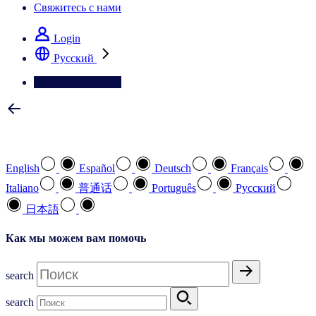
Свяжитесь с нами
Login
Pусский
Свяжитесь с нами
Выберите предпочтительный язык
English
Español
Deutsch
Français
Italiano
普通话
Português
Pусский
日本語
Как мы можем вам помочь
search
search