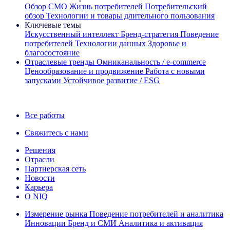
Обзор CMO
Жизнь потребителей
Потребительский
обзор
Технологии и товары длительного пользования
Ключевые темы
Искусственный интеллект
Бренд‑стратегия
Поведение
потребителей
Технологии данных
Здоровье и
благосостояние
Отраслевые тренды
Омниканальность / e‑commerce
Ценообразование и продвижение
Работа с новыми
запусками
Устойчивое развитие / ESG
Информационная рассылка IQ Brief: Подпишитесь сейчас
Все работы
Свяжитесь с нами
Решения
Отрасли
Партнерская сеть
Новости
Карьера
О NIQ
Измерение рынка
Поведение потребителей и аналитика
Инновации
Бренд и СМИ
Аналитика и активация