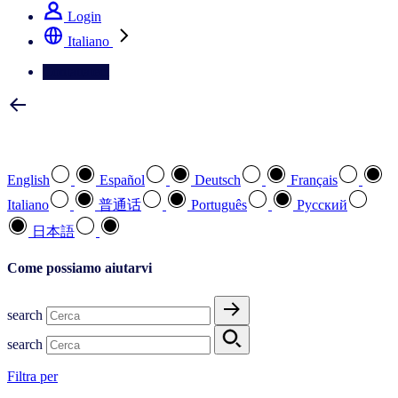
Login
Italiano
Contattateci
Selezionare la lingua preferita
English
Español
Deutsch
Français
Italiano
普通话
Português
Pусский
日本語
Come possiamo aiutarvi
search
search
Filtra per