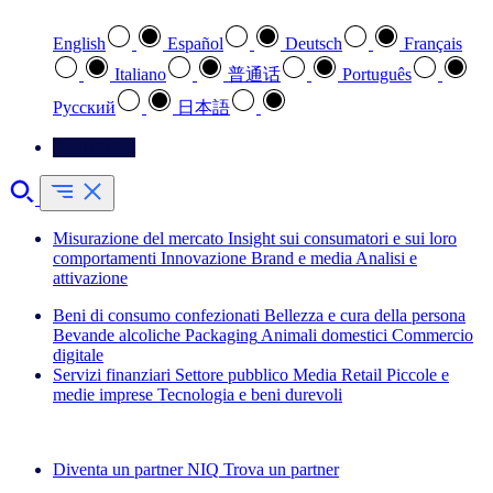
English
Español
Deutsch
Français
Italiano
普通话
Português
Pусский
日本語
Contattateci
Misurazione del mercato
Insight sui consumatori e sui loro
comportamenti
Innovazione
Brand e media
Analisi e
attivazione
Beni di consumo confezionati
Bellezza e cura della persona
Bevande alcoliche
Packaging
Animali domestici
Commercio
digitale
Servizi finanziari
Settore pubblico
Media
Retail
Piccole e
medie imprese
Tecnologia e beni durevoli
Esplora le nostre storie di successo
Diventa un partner NIQ
Trova un partner