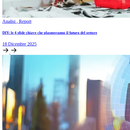
Analisi
,
Report
DIY: le 4 sfide chiave che plasmeranno il futuro del settore
18
Dicembre
2025