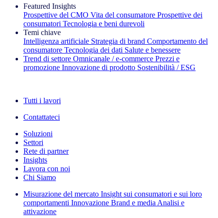
Featured Insights
Prospettive del CMO
Vita del consumatore
Prospettive dei
consumatori
Tecnologia e beni durevoli
Temi chiave
Intelligenza artificiale
Strategia di brand
Comportamento del
consumatore
Tecnologia dei dati
Salute e benessere
Trend di settore
Omnicanale / e‑commerce
Prezzi e
promozione
Innovazione di prodotto
Sostenibilità / ESG
La newsletter IQ Brief: Iscriviti ora
Tutti i lavori
Contattateci
Soluzioni
Settori
Rete di partner
Insights
Lavora con noi
Chi Siamo
Misurazione del mercato
Insight sui consumatori e sui loro
comportamenti
Innovazione
Brand e media
Analisi e
attivazione