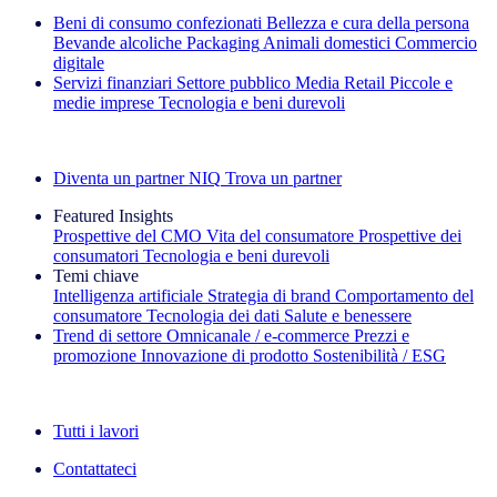
Beni di consumo confezionati
Bellezza e cura della persona
Bevande alcoliche
Packaging
Animali domestici
Commercio
digitale
Servizi finanziari
Settore pubblico
Media
Retail
Piccole e
medie imprese
Tecnologia e beni durevoli
Esplora le nostre storie di successo
Diventa un partner NIQ
Trova un partner
Featured Insights
Prospettive del CMO
Vita del consumatore
Prospettive dei
consumatori
Tecnologia e beni durevoli
Temi chiave
Intelligenza artificiale
Strategia di brand
Comportamento del
consumatore
Tecnologia dei dati
Salute e benessere
Trend di settore
Omnicanale / e‑commerce
Prezzi e
promozione
Innovazione di prodotto
Sostenibilità / ESG
La newsletter IQ Brief: Iscriviti ora
Tutti i lavori
Contattateci