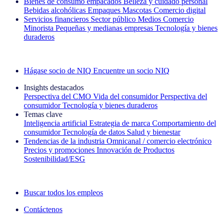
Bienes de consumo empacados
Belleza y cuidado personal
Bebidas alcohólicas
Empaques
Mascotas
Comercio digital
Servicios financieros
Sector público
Medios
Comercio
Minorista
Pequeñas y medianas empresas
Tecnología y bienes
duraderos
Explore nuestros casos de éxito
Hágase socio de NIQ
Encuentre un socio NIQ
Insights destacados
Perspectiva del CMO
Vida del consumidor
Perspectiva del
consumidor
Tecnología y bienes duraderos
Temas clave
Inteligencia artificial
Estrategia de marca
Comportamiento del
consumidor
Tecnología de datos
Salud y bienestar
Tendencias de la industria
Omnicanal / comercio electrónico
Precios y promociones
Innovación de Productos
Sostenibilidad/ESG
La newsletter IQ Brief: Suscríbase ahora
Buscar todos los empleos
Contáctenos