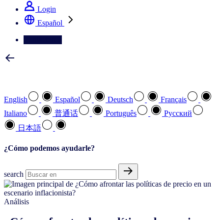
Login
Español
Contáctenos
Seleccione su idioma preferido
English
Español
Deutsch
Français
Italiano
普通话
Português
Pусский
日本語
¿Cómo podemos ayudarle?
search
Análisis