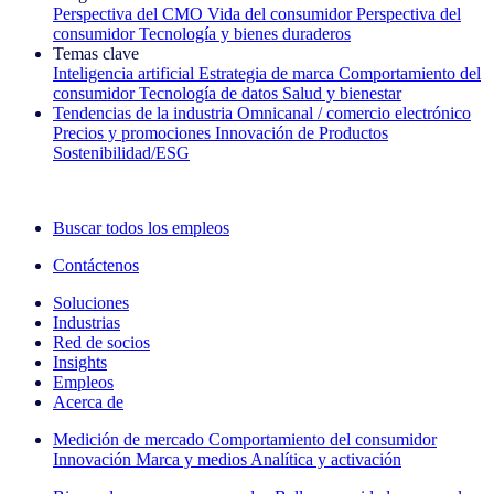
Perspectiva del CMO
Vida del consumidor
Perspectiva del
consumidor
Tecnología y bienes duraderos
Temas clave
Inteligencia artificial
Estrategia de marca
Comportamiento del
consumidor
Tecnología de datos
Salud y bienestar
Tendencias de la industria
Omnicanal / comercio electrónico
Precios y promociones
Innovación de Productos
Sostenibilidad/ESG
La newsletter IQ Brief: Suscríbase ahora
Buscar todos los empleos
Contáctenos
Soluciones
Industrias
Red de socios
Insights
Empleos
Acerca de
Medición de mercado
Comportamiento del consumidor
Innovación
Marca y medios
Analítica y activación