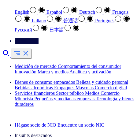
English
Español
Deutsch
Français
Italiano
普通话
Português
Pусский
日本語
Contáctenos
Medición de mercado
Comportamiento del consumidor
Innovación
Marca y medios
Analítica y activación
Bienes de consumo empacados
Belleza y cuidado personal
Bebidas alcohólicas
Empaques
Mascotas
Comercio digital
Servicios financieros
Sector público
Medios
Comercio
Minorista
Pequeñas y medianas empresas
Tecnología y bienes
duraderos
Explore nuestros casos de éxito
Hágase socio de NIQ
Encuentre un socio NIQ
Insights destacados