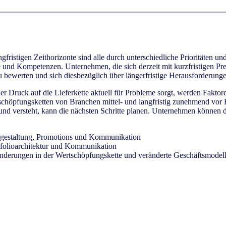
angfristigen Zeithorizonte sind alle durch unterschiedliche Prioritäten
 und Kompetenzen. Unternehmen, die sich derzeit mit kurzfristigen Preis
 bewerten und sich diesbezüglich über längerfristige Herausforderu
r Druck auf die Lieferkette aktuell für Probleme sorgt, werden Fakto
chöpfungsketten von Branchen mittel- und langfristig zunehmend vor H
nd versteht, kann die nächsten Schritte planen. Unternehmen können de
isgestaltung, Promotions und Kommunikation
ortfolioarchitektur und Kommunikation
änderungen in der Wertschöpfungskette und veränderte Geschäftsmodel