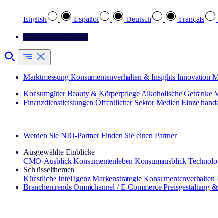
English
Español
Deutsch
Français
Kontaktieren Sie uns
Marktmessung
Konsumentenverhalten & Insights
Innovation
M
Konsumgüter
Beauty & Körperpflege
Alkoholische Getränke
V
Finanzdienstleistungen
Öffentlicher Sektor
Medien
Einzelhand
Entdecken Sie unsere Erfolgsgeschichten (EN)
Werden Sie NIQ-Partner
Finden Sie einen Partner
Ausgewählte Einblicke
CMO‑Ausblick
Konsumentenleben
Konsumausblick
Technolog
Schlüsselthemen
Künstliche Intelligenz
Markenstrategie
Konsumentenverhalten
Branchentrends
Omnichannel / E‑Commerce
Preisgestaltung 
Der IQ Brief Newsletter: Jetzt anmelden