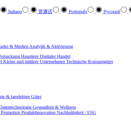
Italiano
普通话
Português
Pусский
arke & Medien
Analytik & Aktivierung
erpackung
Haustiere
Digitaler Handel
el
Kleine und mittlere Unternehmen
Technische Konsumgüter
ie & langlebige Güter
Datentechnologie
Gesundheit & Wellness
& Promotion
Produktinnovation
Nachhaltigkeit / ESG