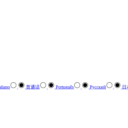
aliano
普通话
Português
Pусский
日