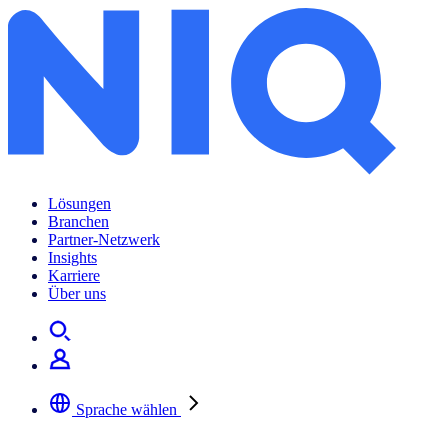
Kurz-, mittel- oder langfristig: Wie lange begleitet uns die Inflation?
Lösungen
Branchen
Partner-Netzwerk
Insights
Karriere
Über uns
Sprache wählen
Wählen Sie Ihre bevorzugte Sprache