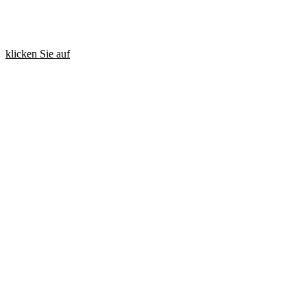
Eine Plattform für Hersteller von technischen Gebrauchsgütern und
Einzelhändlern, um datengesteuerte Erkenntnisse für bessere und
schnellere Entscheidungen zu nutzen.
klicken Sie auf