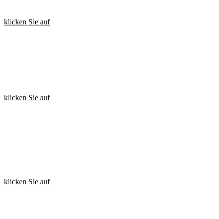
konfigurierbaren Datenmanagement- und Analyseplattform.
klicken Sie auf
Entdecken Sie
Nutzen Sie die Macht der Daten, um mit einer intuitiven, integrierten
Datenvisualisierungslösung für alle Benutzer neue Wege zum
Wachstum aufzuzeigen.
klicken Sie auf
Aktivieren Sie
Verbessern Sie die Zusammenarbeit zwischen Einzelhändlern und
Lieferanten auf der Grundlage einer gemeinsamen Datenquelle, mit
einem vollständigen Überblick über Omnichannel-Möglichkeiten
sowie Kategorie- und Kundenanalysen.
klicken Sie auf
gfknewron