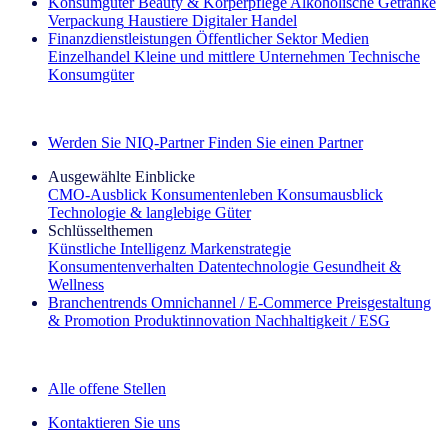
Konsumgüter
Beauty & Körperpflege
Alkoholische Getränke
Verpackung
Haustiere
Digitaler Handel
Finanzdienstleistungen
Öffentlicher Sektor
Medien
Einzelhandel
Kleine und mittlere Unternehmen
Technische
Konsumgüter
Entdecken Sie unsere Erfolgsgeschichten (EN)
Werden Sie NIQ-Partner
Finden Sie einen Partner
Ausgewählte Einblicke
CMO‑Ausblick
Konsumentenleben
Konsumausblick
Technologie & langlebige Güter
Schlüsselthemen
Künstliche Intelligenz
Markenstrategie
Konsumentenverhalten
Datentechnologie
Gesundheit &
Wellness
Branchentrends
Omnichannel / E‑Commerce
Preisgestaltung
& Promotion
Produktinnovation
Nachhaltigkeit / ESG
Der IQ Brief Newsletter: Jetzt anmelden
Alle offene Stellen
Kontaktieren Sie uns