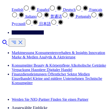
English
Español
Deutsch
Français
Italiano
普通话
Português
Pусский
日本語
Kontaktieren Sie uns
Marktmessung
Konsumentenverhalten & Insights
Innovation
Marke & Medien
Analytik & Aktivierung
Konsumgüter
Beauty & Körperpflege
Alkoholische Getränke
Verpackung
Haustiere
Digitaler Handel
Finanzdienstleistungen
Öffentlicher Sektor
Medien
Einzelhandel
Kleine und mittlere Unternehmen
Technische
Konsumgüter
Entdecken Sie unsere Erfolgsgeschichten (EN)
Werden Sie NIQ-Partner
Finden Sie einen Partner
Ausgewählte Einblicke