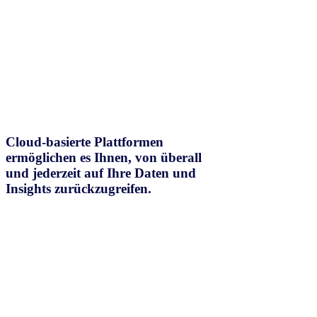
Cloud-basierte Plattformen
ermöglichen es Ihnen, von überall
und jederzeit auf Ihre Daten und
Insights zurückzugreifen.
Verbinden Sie
Nutzen Sie die zuverlässigsten und umfassendsten Daten im Bereich
der Konsumgüter (CPG) mit einer robusten, skalierbaren und