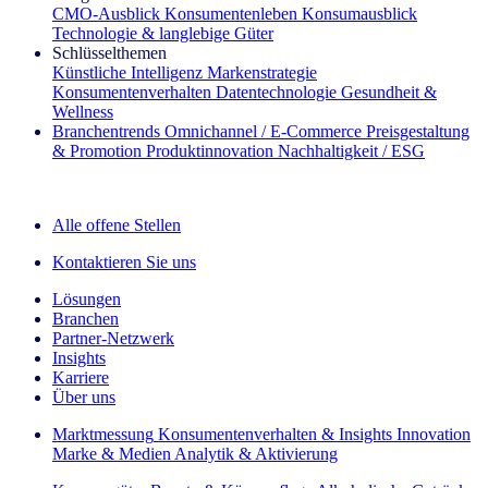
CMO‑Ausblick
Konsumentenleben
Konsumausblick
Technologie & langlebige Güter
Schlüsselthemen
Künstliche Intelligenz
Markenstrategie
Konsumentenverhalten
Datentechnologie
Gesundheit &
Wellness
Branchentrends
Omnichannel / E‑Commerce
Preisgestaltung
& Promotion
Produktinnovation
Nachhaltigkeit / ESG
Der IQ Brief Newsletter: Jetzt anmelden
Alle offene Stellen
Kontaktieren Sie uns
Lösungen
Branchen
Partner-Netzwerk
Insights
Karriere
Über uns
Marktmessung
Konsumentenverhalten & Insights
Innovation
Marke & Medien
Analytik & Aktivierung