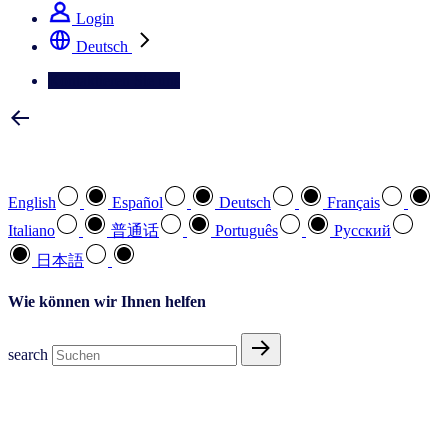
Login
Deutsch
Kontaktieren Sie uns
Wählen Sie Ihre bevorzugte Sprache
English
Español
Deutsch
Français
Italiano
普通话
Português
Pусский
日本語
Wie können wir Ihnen helfen
search