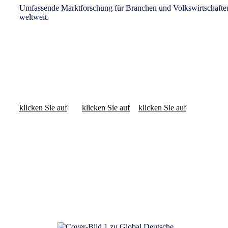
Umfassende Marktforschung für Branchen und Volkswirtschafte
weltweit.​
Der Full View über
Der Full View im
Der Full View über
Konsumgüter
Einzelhandel
Technische Gebrauchsgüt
klicken Sie auf
klicken Sie auf
klicken Sie auf