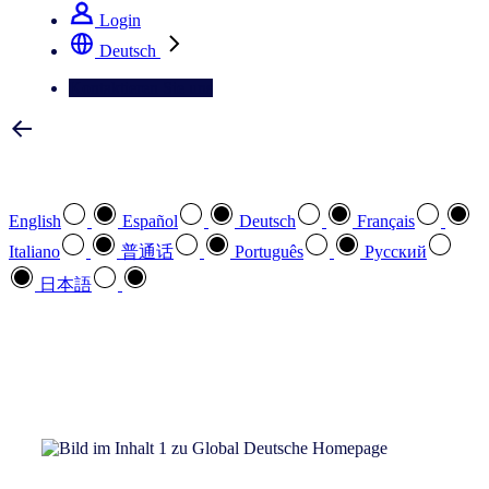
Login
Deutsch
Kontaktieren Sie uns
Wählen Sie Ihre bevorzugte Sprache
English
Español
Deutsch
Français
Italiano
普通话
Português
Pусский
日本語
Wie können wir Ihnen helfen
search