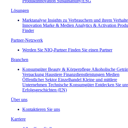
Produktinnovation
Sustainability/ESG
Lösungen
Marktanalyse
Insights zu Verbrauchern und ihrem Verhalt
Innovation
Marke & Medien
Analytics & Activation
Produ
Finder
Partner-Netzwerk
Werden Sie NIQ-Partner
Finden Sie einen Partner
Branchen
Konsumgüter
Beauty & Körperpflege
Alkoholische Geträ
Verpackung
Haustiere
Finanzdienstleistungen
Medien
Öffentlicher Sektor
Einzelhandel
Kleine und mittlere
Unternehmen
Technische Konsumgüter
Entdecken Sie un
Erfolgsgeschichten (EN)
Über uns
Kontaktieren Sie uns
Karriere