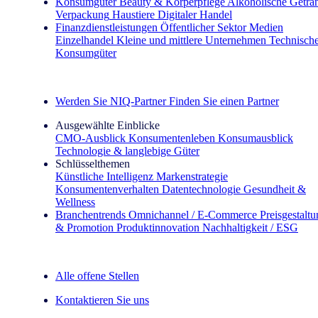
Konsumgüter
Beauty & Körperpflege
Alkoholische Geträ
Verpackung
Haustiere
Digitaler Handel
Finanzdienstleistungen
Öffentlicher Sektor
Medien
Einzelhandel
Kleine und mittlere Unternehmen
Technisch
Konsumgüter
Entdecken Sie unsere Erfolgsgeschichten (EN)
Werden Sie NIQ-Partner
Finden Sie einen Partner
Ausgewählte Einblicke
CMO‑Ausblick
Konsumentenleben
Konsumausblick
Technologie & langlebige Güter
Schlüsselthemen
Künstliche Intelligenz
Markenstrategie
Konsumentenverhalten
Datentechnologie
Gesundheit &
Wellness
Branchentrends
Omnichannel / E‑Commerce
Preisgestalt
& Promotion
Produktinnovation
Nachhaltigkeit / ESG
Der IQ Brief Newsletter: Jetzt anmelden
Alle offene Stellen
Kontaktieren Sie uns