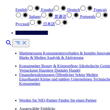
English
Español
Deutsch
Français
Italiano
普通话
Português
Pусский
日本語
Kontaktieren Sie uns
Marktmessung
Konsumentenverhalten & Insights
Innovat
Marke & Medien
Analytik & Aktivierung
Konsumgüter
Beauty & Körperpflege
Alkoholische Geträ
Verpackung
Haustiere
Digitaler Handel
Finanzdienstleistungen
Öffentlicher Sektor
Medien
Einzelhandel
Kleine und mittlere Unternehmen
Technisch
Konsumgüter
Entdecken Sie unsere Erfolgsgeschichten (EN)
Werden Sie NIQ-Partner
Finden Sie einen Partner
Ausgewählte Einblicke