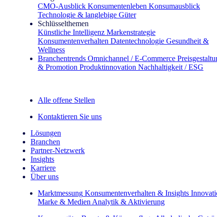
CMO‑Ausblick
Konsumentenleben
Konsumausblick
Technologie & langlebige Güter
Schlüsselthemen
Künstliche Intelligenz
Markenstrategie
Konsumentenverhalten
Datentechnologie
Gesundheit &
Wellness
Branchentrends
Omnichannel / E‑Commerce
Preisgestalt
& Promotion
Produktinnovation
Nachhaltigkeit / ESG
Der IQ Brief Newsletter: Jetzt anmelden
Alle offene Stellen
Kontaktieren Sie uns
Lösungen
Branchen
Partner-Netzwerk
Insights
Karriere
Über uns
Marktmessung
Konsumentenverhalten & Insights
Innovat
Marke & Medien
Analytik & Aktivierung