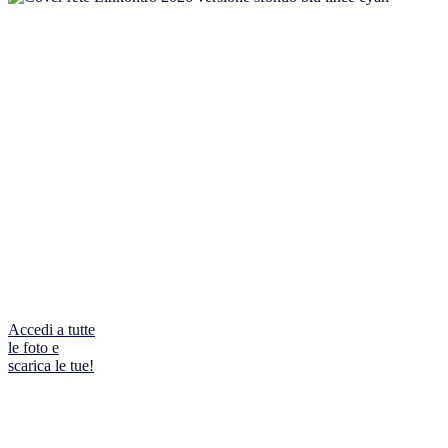
Il
networking
Rivivi i
momenti più
significativi
delle tre
giornate di
networking
de Linkontro
2026
Accedi a tutte
le foto e
scarica le tue!