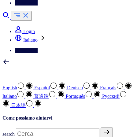
Contattateci
Login
Italiano
Contattateci
Selezionare la lingua preferita
English
Español
Deutsch
Français
Italiano
普通话
Português
Pусский
日本語
Come possiamo aiutarvi
search