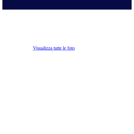
Esplora tutti i momenti de Linkontro 2026!
Scarica le tue foto e condividile sui social
#Linkontro2026
Visualizza tutte le foto