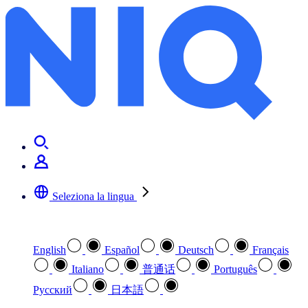
Seleziona la lingua
Selezionare la lingua preferita
English
Español
Deutsch
Français
Italiano
普通话
Português
Pусский
日本語