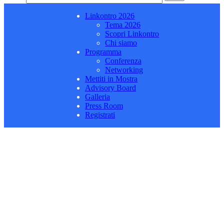
Linkontro 2026
Tema 2026
Scopri Linkontro
Chi siamo
Programma
Conferenza
Networking
Mettiti in Mostra
Advisory Board
Galleria
Press Room
Registrati