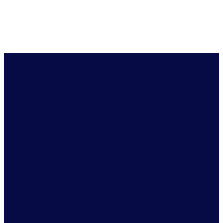
Le immagini e le
emozioni de Linkontro
2026
Scopri tutte le foto e video dell’evento!