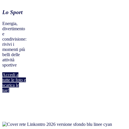
Lo Sport
Energia,
divertimento
e
condivisione:
rivivi i
momenti più
belli delle
attività
sportive
Accedi a
tutte le foto e
scarica le
tue!