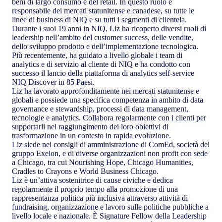
beni di largo consumo e del retail. In questo ruolo è
responsabile dei mercati statunitense e canadese, su tutte le
linee di business di NIQ e su tutti i segmenti di clientela.
Durante i suoi 19 anni in NIQ, Liz ha ricoperto diversi ruoli di
leadership nell’ambito del customer success, delle vendite,
dello sviluppo prodotto e dell’implementazione tecnologica.
Più recentemente, ha guidato a livello globale i team di
analytics e di servizio al cliente di NIQ e ha condotto con
successo il lancio della piattaforma di analytics self‑service
NIQ Discover in 85 Paesi.
Liz ha lavorato approfonditamente nei mercati statunitense e
globali e possiede una specifica competenza in ambito di data
governance e stewardship, processi di data management,
tecnologie e analytics. Collabora regolarmente con i clienti per
supportarli nel raggiungimento dei loro obiettivi di
trasformazione in un contesto in rapida evoluzione.
Liz siede nei consigli di amministrazione di ComEd, società del
gruppo Exelon, e di diverse organizzazioni non profit con sede
a Chicago, tra cui Nourishing Hope, Chicago Humanities,
Cradles to Crayons e World Business Chicago.
Liz è un’attiva sostenitrice di cause civiche e dedica
regolarmente il proprio tempo alla promozione di una
rappresentanza politica più inclusiva attraverso attività di
fundraising, organizzazione e lavoro sulle politiche pubbliche a
livello locale e nazionale. È Signature Fellow della Leadership