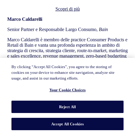
Scopri di più
Marco Caldarelli
Senior Partner e Responsabile Largo Consumo,
Bain
Marco Caldarelli è membro delle practice Consumer Products e
Retail di Bain e vanta una profonda esperienza in ambito di
strategia di crescita, strategia cliente, route‑to‑market, marketing
e sales excellence, revenue management, zero‑based budgeting
e modelli operativi.
Ha oltre 15 anni di esperienza nel supportare i clienti nello
By clicking “Accept All Cookies”, you agree to the storing of
sviluppo di risultati concreti e duraturi.
cookies on your device to enhance site navigation, analyze site
Marco è noto per prendersi cura del business dei clienti come
usage, and assist in our marketing efforts.
fosse il proprio e per progettare e realizzare soluzioni
pragmatiche, originali e ad alto impatto. In alcuni casi, i clienti
Your Cookie Choices
gli hanno chiesto di assumere temporaneamente la gestione di
alcune unità di business durante periodi di transizione.
Nel corso della sua carriera post‑MBA in Bain, ha sviluppato
Reject All
una profonda conoscenza di diversi mercati, trascorrendo
lunghi periodi negli Stati Uniti, in Europa occidentale e
orientale e in Turchia. Ha una significativa esperienza nel
Accept All Cookies
supporto a grandi clienti su programmi di trasformazione
complessi e pluriennali, come piani di creazione del valore,