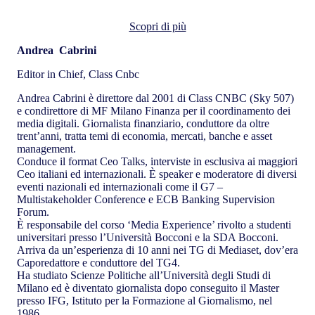
Andrea Cabrini
Scopri di più
Andrea Cabrini
Editor in Chief, Class Cnbc
Andrea Cabrini è direttore dal 2001 di Class CNBC (Sky 507)
e condirettore di MF Milano Finanza per il coordinamento dei
media digitali. Giornalista finanziario, conduttore da oltre
trent’anni, tratta temi di economia, mercati, banche e asset
management.
Conduce il format Ceo Talks, interviste in esclusiva ai maggiori
Ceo italiani ed internazionali. È speaker e moderatore di diversi
eventi nazionali ed internazionali come il G7 –
Multistakeholder Conference e ECB Banking Supervision
Forum.
È responsabile del corso ‘Media Experience’ rivolto a studenti
universitari presso l’Università Bocconi e la SDA Bocconi.
Arriva da un’esperienza di 10 anni nei TG di Mediaset, dov’era
Caporedattore e conduttore del TG4.
Ha studiato Scienze Politiche all’Università degli Studi di
Milano ed è diventato giornalista dopo conseguito il Master
presso IFG, Istituto per la Formazione al Giornalismo, nel
1986.