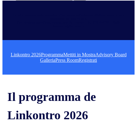
Le informazioni sulle modalità d’iscrizione all’edizione 2026 saranno presto
disponibili sul nostro sito.
Per richieste specifiche,
contattare
Fa Travel: Tel. 070 554195 | Mail:
linkontro@fatravel.it
Linkontro 2026
Programma
Mettiti in Mostra
Advisory Board
Galleria
Press Room
Registrati
Il programma de
Linkontro 2026