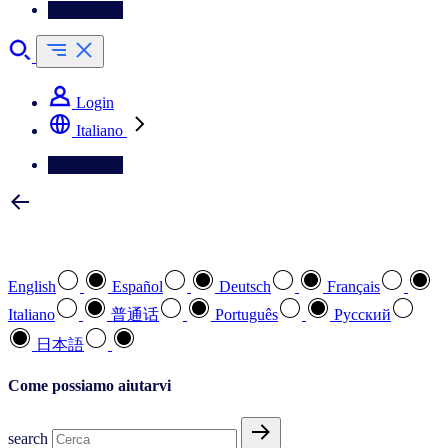
Contattateci
Login
Italiano
Contattateci
Selezionare la lingua preferita
English
Español
Deutsch
Français
Italiano
普通话
Português
Pусский
日本語
Come possiamo aiutarvi
search