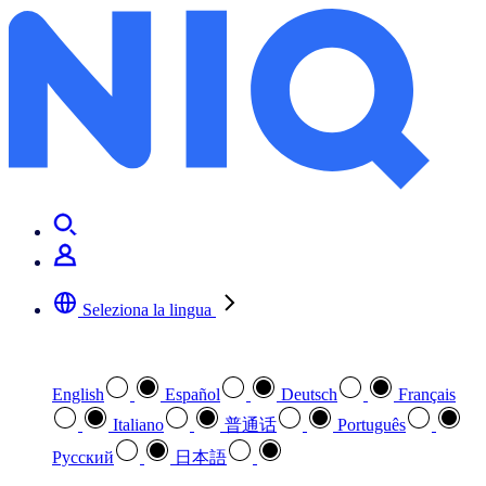
Seleziona la lingua
Selezionare la lingua preferita
English
Español
Deutsch
Français
Italiano
普通话
Português
Pусский
日本語