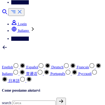
Contattateci
Login
Italiano
Contattateci
Selezionare la lingua preferita
English
Español
Deutsch
Français
Italiano
普通话
Português
Pусский
日本語
Come possiamo aiutarvi
search