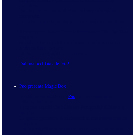
incontrano.
Qui, la storia e i valori di Marca e Insegna vengono
interpretati
in chiave artistica diventando vere e proprie opere d’arte.
Essere presenti alla Galleria Eccellenza 2024 significa
vedere
esposta nel cuore dell’evento una rappresentazione
artistica della propria
Marca o Insegna, ideata da PAO.
Dai una occhiata alle foto!
Pao presenta Magic Box
Lo stile inconfondibile di
Pao
, famoso street artist
italiano, darà vita
a soggetti artistici che celebrano l’originalità di Marca e
Insegna.
Lo spazio espositivo si trasformerà in una scatola magica
che gioca
con le prospettive attraverso forme e colori. Tra cultura
pop e valori