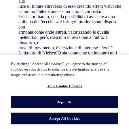
alla
luce di filtrare attraverso di esso creando effetti visivi che
catturano l’attenzione e stimolano la curiosità.
I visitatori hanno, così, la possibilità di assistere a una
epifania dell’eccellenza: i singoli prodotti sono disposti
con
armonia come onde astrali, valorizzando le qualità
mettendoli, però, ciascuno in relazione all’altro. È
dinamica, è
forza di movimento, è creazione di interesse. Perché
Linkontro di NielsenIQ sia veramente un incontro tra i
brand
più innovativi, prestigiosi, moderni del panorama
By clicking “Accept All Cookies”, you agree to the storing of
italiano.
cookies on your device to enhance site navigation, analyze site
usage, and assist in our marketing efforts.
Your Cookie Choices
Reject All
Edizioni precedenti
Accept All Cookies
Dai un’occhiata ai progetti delle edizioni precedenti de
Linkontro