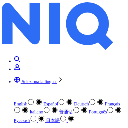
Seleziona la lingua
Selezionare la lingua preferita
English
Español
Deutsch
Français
Italiano
普通话
Português
Pусский
日本語