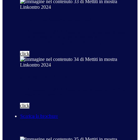
L’arte di due intelligenze complici
Per l’edizione 2023, la Galleria Eccellenza ha ospitato
la
prima mostra del largo consumo realizzata “a
quattro mani” da un artista affiancato dall’A.I.
.
click
Manifesto per il futuro
Per l’edizione 2022, la Galleria ha ospitato le opere di
Alessandro Baronciani.
click
Scarica la brochure