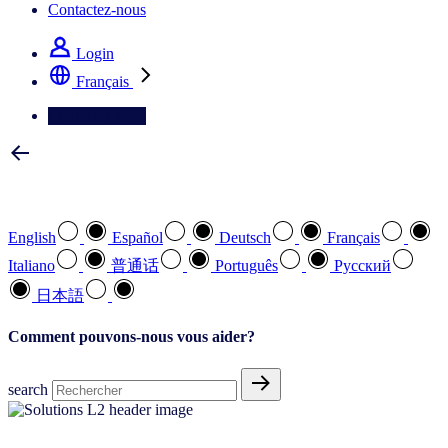
Contactez-nous
Login
Français
Contactez-nous
Sélectionnez votre langue préférée
English
Español
Deutsch
Français
Italiano
普通话
Português
Pусский
日本語
Comment pouvons-nous vous aider?
search