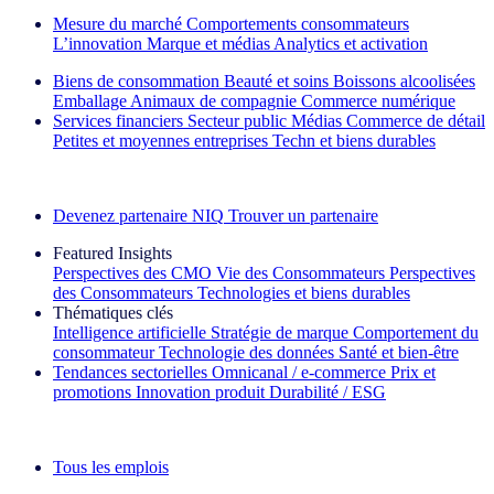
Mesure du marché
Comportements consommateurs
L’innovation
Marque et médias
Analytics et activation
Biens de consommation
Beauté et soins
Boissons alcoolisées
Emballage
Animaux de compagnie
Commerce numérique
Services financiers
Secteur public
Médias
Commerce de détail
Petites et moyennes entreprises
Techn et biens durables
Découvrez nos exemples de réussite
Devenez partenaire NIQ
Trouver un partenaire
Featured Insights
Perspectives des CMO
Vie des Consommateurs
Perspectives
des Consommateurs
Technologies et biens durables
Thématiques clés
Intelligence artificielle
Stratégie de marque
Comportement du
consommateur
Technologie des données
Santé et bien‑être
Tendances sectorielles
Omnicanal / e‑commerce
Prix et
promotions
Innovation produit
Durabilité / ESG
La lettre d'information IQ Brief : S'inscrire maintenant
Tous les emplois