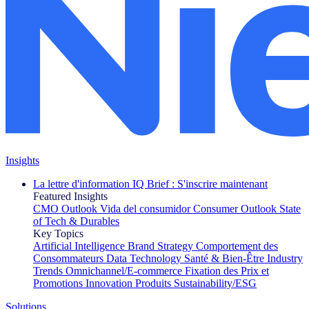
Insights
La lettre d'information IQ Brief : S'inscrire maintenant
Featured Insights
CMO Outlook
Vida del consumidor
Consumer Outlook
State
of Tech & Durables
Key Topics
Artificial Intelligence
Brand Strategy
Comportement des
Consommateurs
Data Technology
Santé & Bien-Être
Industry
Trends
Omnichannel/E-commerce
Fixation des Prix et
Promotions
Innovation Produits
Sustainability/ESG
Solutions