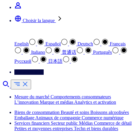
Choisir la langue
Sélectionnez votre langue préférée
English
Español
Deutsch
Français
Italiano
普通话
Português
Pусский
日本語
Contactez-nous
Mesure du marché
Comportements consommateurs
L’innovation
Marque et médias
Analytics et activation
Biens de consommation
Beauté et soins
Boissons alcoolisées
Emballage
Animaux de compagnie
Commerce numérique
Services financiers
Secteur public
Médias
Commerce de détail
Petites et moyennes entreprises
Techn et biens durables