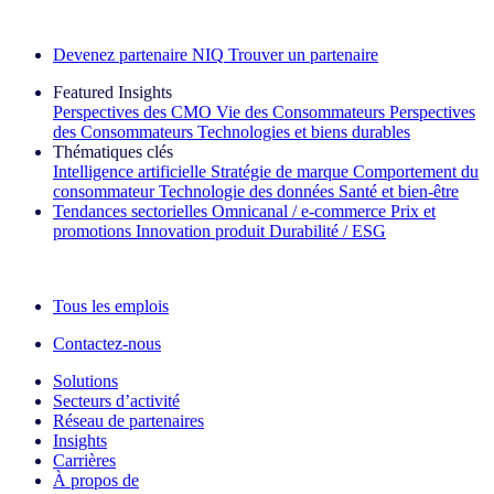
Découvrez nos exemples de réussite
Devenez partenaire NIQ
Trouver un partenaire
Featured Insights
Perspectives des CMO
Vie des Consommateurs
Perspectives
des Consommateurs
Technologies et biens durables
Thématiques clés
Intelligence artificielle
Stratégie de marque
Comportement du
consommateur
Technologie des données
Santé et bien‑être
Tendances sectorielles
Omnicanal / e‑commerce
Prix et
promotions
Innovation produit
Durabilité / ESG
La lettre d'information IQ Brief : S'inscrire maintenant
Tous les emplois
Contactez-nous
Solutions
Secteurs d’activité
Réseau de partenaires
Insights
Carrières
À propos de