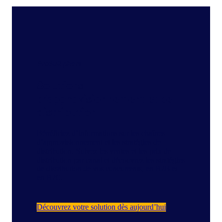
Produit phare
Solutions
d’approvisionnement et de
distribution
Bénéficiez d’informations sur les chaînes
d’approvisionnement et les stratégies de
distribution. Suivez les ventes et les prix de
distribution par canal et découvrez les stratégies
de distribution de vos concurrents, en B2B et
en B2C.
Découvrez votre solution dès aujourd’hui