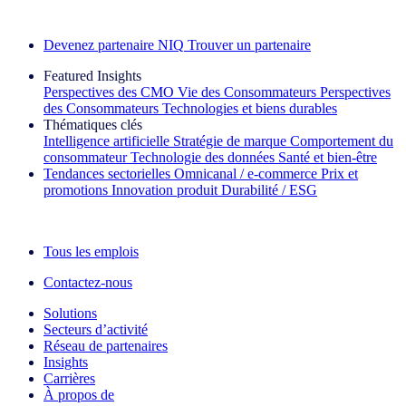
Découvrez nos exemples de réussite
Devenez partenaire NIQ
Trouver un partenaire
Featured Insights
Perspectives des CMO
Vie des Consommateurs
Perspectives
des Consommateurs
Technologies et biens durables
Thématiques clés
Intelligence artificielle
Stratégie de marque
Comportement du
consommateur
Technologie des données
Santé et bien‑être
Tendances sectorielles
Omnicanal / e‑commerce
Prix et
promotions
Innovation produit
Durabilité / ESG
La lettre d'information IQ Brief : S'inscrire maintenant
Tous les emplois
Contactez-nous
Solutions
Secteurs d’activité
Réseau de partenaires
Insights
Carrières
À propos de