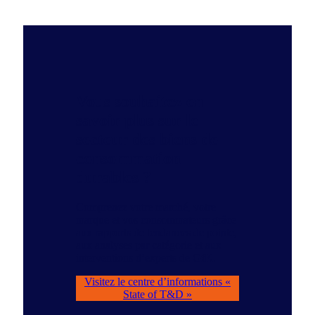
Vous souhaitez en
savoir plus sur le
secteur des biens de
consommation
durables ?
Comprenez votre marché, votre
marque et vos consommateurs grâce
aux rapports de tendances de pointe,
aux analyses par catégorie et aux
interventions d’experts de GfK.
Visitez le centre d’informations «
State of T&D »