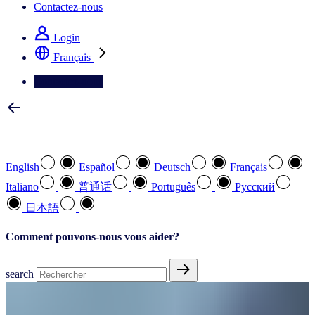
Contactez-nous
Login
Français
Contactez-nous
Sélectionnez votre langue préférée
English
Español
Deutsch
Français
Italiano
普通话
Português
Pусский
日本語
Comment pouvons-nous vous aider?
search