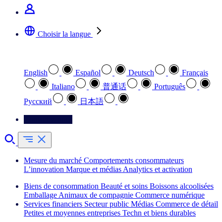
Choisir la langue
Sélectionnez votre langue préférée
English
Español
Deutsch
Français
Italiano
普通话
Português
Pусский
日本語
Contactez-nous
Mesure du marché
Comportements consommateurs
L’innovation
Marque et médias
Analytics et activation
Biens de consommation
Beauté et soins
Boissons alcoolisées
Emballage
Animaux de compagnie
Commerce numérique
Services financiers
Secteur public
Médias
Commerce de détail
Petites et moyennes entreprises
Techn et biens durables