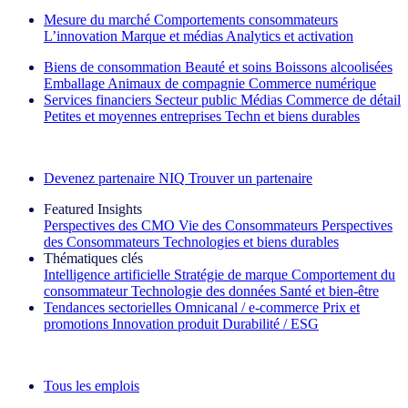
Mesure du marché
Comportements consommateurs
L’innovation
Marque et médias
Analytics et activation
Biens de consommation
Beauté et soins
Boissons alcoolisées
Emballage
Animaux de compagnie
Commerce numérique
Services financiers
Secteur public
Médias
Commerce de détail
Petites et moyennes entreprises
Techn et biens durables
Découvrez nos exemples de réussite
Devenez partenaire NIQ
Trouver un partenaire
Featured Insights
Perspectives des CMO
Vie des Consommateurs
Perspectives
des Consommateurs
Technologies et biens durables
Thématiques clés
Intelligence artificielle
Stratégie de marque
Comportement du
consommateur
Technologie des données
Santé et bien‑être
Tendances sectorielles
Omnicanal / e‑commerce
Prix et
promotions
Innovation produit
Durabilité / ESG
La lettre d'information IQ Brief : S'inscrire maintenant
Tous les emplois