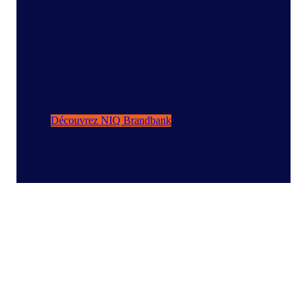
précises et des détails cohérents sur les produits
aident vos articles à se démarquer et à générer
des ventes. NIQ Brandbank aide les marques à
présenter leurs produits en ligne en toute
confiance, à susciter l’intérêt des acheteurs, à
accélérer la mise sur le marché et à augmenter
les ventes.
Découvrez NIQ Brandbank