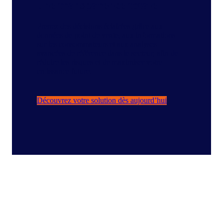
une transparence totale
Prenez des décisions éclairées grâce aux
données de point de vente, aux informations
sur les consommateurs et aux analyses
avancées de référence dans le secteur, afin de
réduire les risques et de maximiser votre
croissance future.
Découvrez votre solution dès aujourd’hui