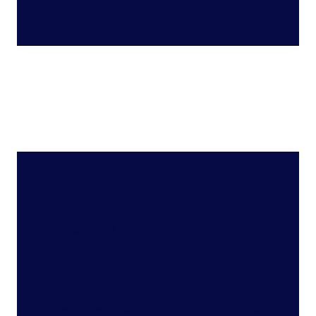
Produit phare
E-commerce
Contenu
produit
Des images de haute qualité, des spécifications