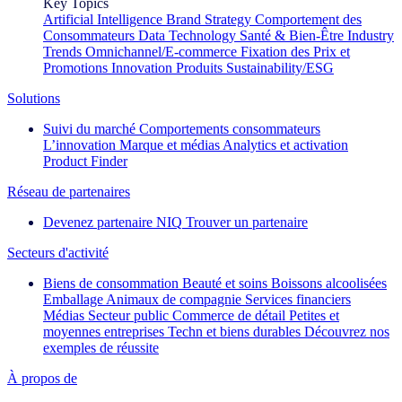
Key Topics
Artificial Intelligence
Brand Strategy
Comportement des
Consommateurs
Data Technology
Santé & Bien-Être
Industry
Trends
Omnichannel/E-commerce
Fixation des Prix et
Promotions
Innovation Produits
Sustainability/ESG
Solutions
Suivi du marché
Comportements consommateurs
L’innovation
Marque et médias
Analytics et activation
Product Finder
Réseau de partenaires
Devenez partenaire NIQ
Trouver un partenaire
Secteurs d'activité
Biens de consommation
Beauté et soins
Boissons alcoolisées
Emballage
Animaux de compagnie
Services financiers
Médias
Secteur public
Commerce de détail
Petites et
moyennes entreprises
Techn et biens durables
Découvrez nos
exemples de réussite
À propos de