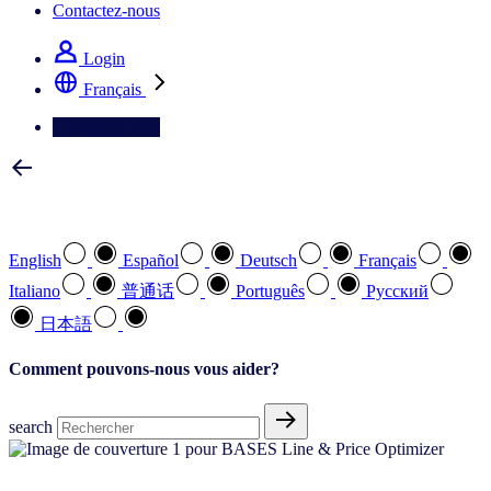
Contactez-nous
Login
Français
Contactez-nous
Sélectionnez votre langue préférée
English
Español
Deutsch
Français
Italiano
普通话
Português
Pусский
日本語
Comment pouvons-nous vous aider?
search
Innover avec vos produits