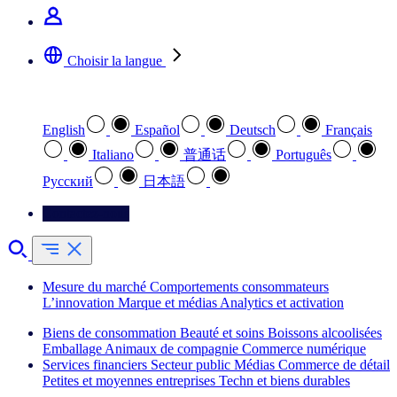
Choisir la langue
Sélectionnez votre langue préférée
English
Español
Deutsch
Français
Italiano
普通话
Português
Pусский
日本語
Contactez-nous
Mesure du marché
Comportements consommateurs
L’innovation
Marque et médias
Analytics et activation
Biens de consommation
Beauté et soins
Boissons alcoolisées
Emballage
Animaux de compagnie
Commerce numérique
Services financiers
Secteur public
Médias
Commerce de détail
Petites et moyennes entreprises
Techn et biens durables