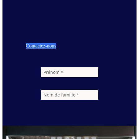
Il n’existe pas de réponse simple et toute
faite pour répondre aux challenges du
marché. Aussi, adressez-nous vos enjeux &
besoins spécifiques et nous vous
proposerons une solution pour simplifier
votre business au quotidien.
Contactez-nous