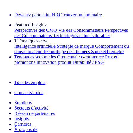
Découvrez nos exemples de réussite
Devenez partenaire NIQ
Trouver un partenaire
Featured Insights
Perspectives des CMO
Vie des Consommateurs
Perspectives
des Consommateurs
Technologies et biens durables
Thématiques clés
Intelligence artificielle
Stratégie de marque
Comportement du
consommateur
Technologie des données
Santé et bien‑être
Tendances sectorielles
Omnicanal / e‑commerce
Prix et
promotions
Innovation produit
Durabilité / ESG
La lettre d'information IQ Brief : S'inscrire maintenant
Tous les emplois
Contactez-nous
Solutions
Secteurs d’activité
Réseau de partenaires
Insights
Carrières
À propos de