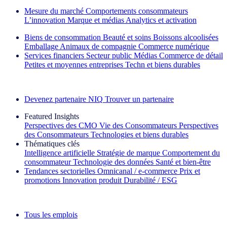
Mesure du marché
Comportements consommateurs
L’innovation
Marque et médias
Analytics et activation
Biens de consommation
Beauté et soins
Boissons alcoolisées
Emballage
Animaux de compagnie
Commerce numérique
Services financiers
Secteur public
Médias
Commerce de détail
Petites et moyennes entreprises
Techn et biens durables
Découvrez nos exemples de réussite
Devenez partenaire NIQ
Trouver un partenaire
Featured Insights
Perspectives des CMO
Vie des Consommateurs
Perspectives
des Consommateurs
Technologies et biens durables
Thématiques clés
Intelligence artificielle
Stratégie de marque
Comportement du
consommateur
Technologie des données
Santé et bien‑être
Tendances sectorielles
Omnicanal / e‑commerce
Prix et
promotions
Innovation produit
Durabilité / ESG
La lettre d'information IQ Brief : S'inscrire maintenant
Tous les emplois