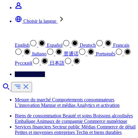
Choisir la langue
Sélectionnez votre langue préférée
English
Español
Deutsch
Français
Italiano
普通话
Português
Pусский
日本語
Contactez-nous
Mesure du marché
Comportements consommateurs
L’innovation
Marque et médias
Analytics et activation
Biens de consommation
Beauté et soins
Boissons alcoolisées
Emballage
Animaux de compagnie
Commerce numérique
Services financiers
Secteur public
Médias
Commerce de détail
Petites et moyennes entreprises
Techn et biens durables