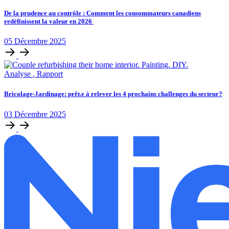
De la prudence au contrôle : Comment les consommateurs canadiens
redéfinissent la valeur en 2026
05
Décembre
2025
Analyse
,
Rapport
Bricolage-Jardinage: prêt.e à relever les 4 prochains challenges du secteur?
03
Décembre
2025