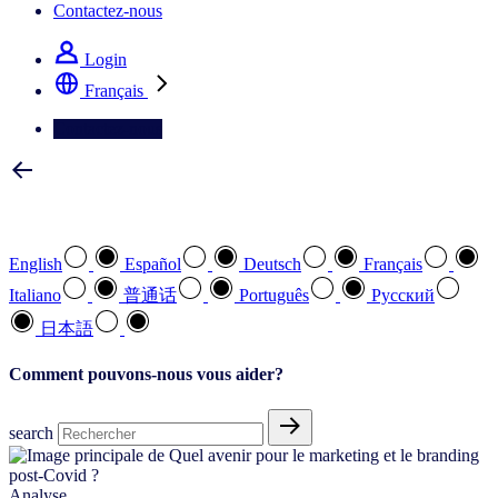
Contactez-nous
Login
Français
Contactez-nous
Sélectionnez votre langue préférée
English
Español
Deutsch
Français
Italiano
普通话
Português
Pусский
日本語
Comment pouvons-nous vous aider?
search
Analyse