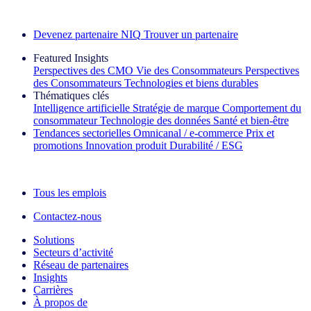
Découvrez nos exemples de réussite
Devenez partenaire NIQ
Trouver un partenaire
Featured Insights
Perspectives des CMO
Vie des Consommateurs
Perspectives
des Consommateurs
Technologies et biens durables
Thématiques clés
Intelligence artificielle
Stratégie de marque
Comportement du
consommateur
Technologie des données
Santé et bien‑être
Tendances sectorielles
Omnicanal / e‑commerce
Prix et
promotions
Innovation produit
Durabilité / ESG
La lettre d'information IQ Brief : S'inscrire maintenant
Tous les emplois
Contactez-nous
Solutions
Secteurs d’activité
Réseau de partenaires
Insights
Carrières
À propos de