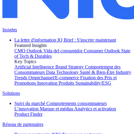
Insights
La lettre d'information IQ Brief : S'inscrire maintenant
Featured Insights
CMO Outlook
Vida del consumidor
Consumer Outlook
State
of Tech & Durables
Key Topics
Artificial Intelligence
Brand Strategy
Comportement des
Consommateurs
Data Technology
Santé & Bien-Être
Industry
Trends
Omnichannel/E-commerce
Fixation des Prix et
Promotions
Innovation Produits
Sustainability/ESG
Solutions
Suivi du marché
Comportements consommateurs
L’innovation
Marque et médias
Analytics et activation
Product Finder
Réseau de partenaires