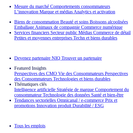
Mesure du marché
Comportements consommateurs
L’innovation
Marque et médias
Analytics et activation
Biens de consommation
Beauté et soins
Boissons alcoolisées
Emballage
Animaux de compagnie
Commerce numérique
Services financiers
Secteur public
Médias
Commerce de détail
Petites et moyennes entreprises
Techn et biens durables
Découvrez nos exemples de réussite
Devenez partenaire NIQ
Trouver un partenaire
Featured Insights
Perspectives des CMO
Vie des Consommateurs
Perspectives
des Consommateurs
Technologies et biens durables
Thématiques clés
Intelligence artificielle
Stratégie de marque
Comportement du
consommateur
Technologie des données
Santé et bien‑être
Tendances sectorielles
Omnicanal / e‑commerce
Prix et
promotions
Innovation produit
Durabilité / ESG
La lettre d'information IQ Brief : S'inscrire maintenant
Tous les emplois