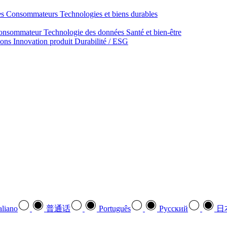
des Consommateurs
Technologies et biens durables
onsommateur
Technologie des données
Santé et bien‑être
ions
Innovation produit
Durabilité / ESG
aliano
普通话
Português
Pусский
日