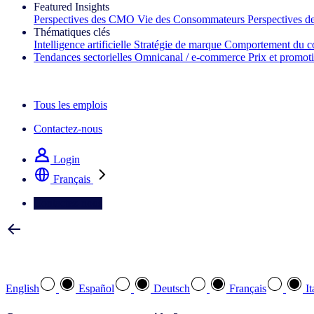
Featured Insights
Perspectives des CMO
Vie des Consommateurs
Perspectives 
Thématiques clés
Intelligence artificielle
Stratégie de marque
Comportement du c
Tendances sectorielles
Omnicanal / e‑commerce
Prix et promot
La lettre d'information IQ Brief : S'inscrire maintenant
Tous les emplois
Contactez-nous
Login
Français
Contactez-nous
Sélectionnez votre langue préférée
English
Español
Deutsch
Français
It