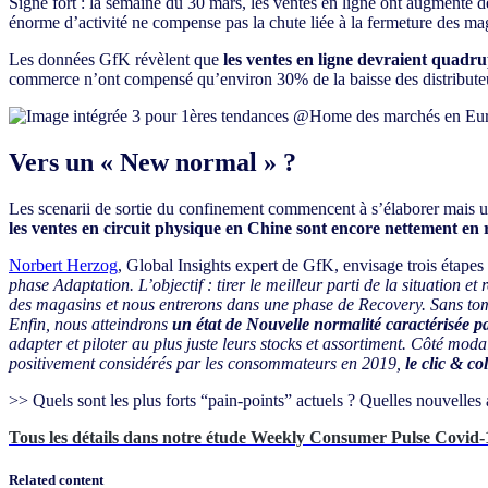
Signe fort : la semaine du 30 mars, les ventes en ligne ont augment
énorme d’activité ne compense pas la chute liée à la fermeture des ma
Les données GfK révèlent que
les ventes en ligne devraient quadr
commerce n’ont compensé qu’environ 30% de la baisse des distributeu
Vers un « New normal » ?
Les scenarii de sortie du confinement commencent à s’élaborer mais un
les ventes en circuit physique en Chine sont encore nettement en 
Norbert Herzog
, Global Insights expert de GfK, envisage trois étapes
phase Adaptation. L’objectif : tirer le meilleur parti de la situation 
des magasins et nous entrerons dans une phase de Recovery. Sans to
Enfin, nous atteindrons
un état de Nouvelle normalité caractérisée 
adapter et piloter au plus juste leurs stocks et assortiment. Côté mo
positivement considérés par les consommateurs en 2019,
le clic & co
>> Quels sont les plus forts “pain-points” actuels ? Quelles nouvelle
Tous les détails dans notre étude Weekly Consumer Pulse Covid-
Related content