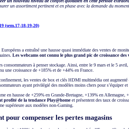
créer un nouveau niveau de confort quotidien en cette période extraord
surer un assortiment pertinent et en phase avec la demande du moment, 
19 (sem.17-18-19-20)
x Européens a entraîné une hausse quasi immédiate des ventes
de monit
maines.
Les webcams ont connu le plus grand pic de croissance des
les consommateurs à penser stockage. Ainsi, entre le 9 mars et le 5 avr
onnu une croissance de +185% et de +44% en France.
u confinement, les ventes de box et clés HDMI multimédia ont augmenté
nsommateurs ayant privilégié des modèles moins chers pour s’équiper et 
volume en hausse de +259% en Grande-Bretagne, +139% en Allemagne, +
nt profité de la tendance Play@home
et présentent des taux de crois
ume supérieure aux modèles non-Gaming.
nt pour compenser les pertes magasins