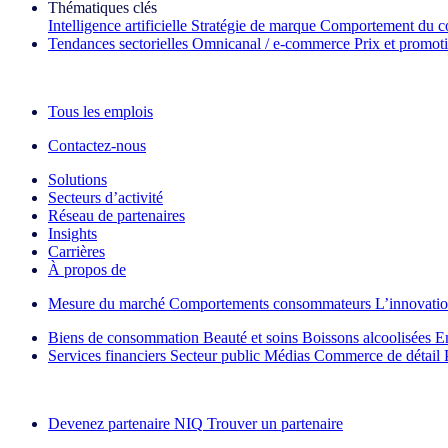
Thématiques clés
Intelligence artificielle
Stratégie de marque
Comportement du c
Tendances sectorielles
Omnicanal / e‑commerce
Prix et promot
La lettre d'information IQ Brief : S'inscrire maintenant
Tous les emplois
Contactez-nous
Solutions
Secteurs d’activité
Réseau de partenaires
Insights
Carrières
À propos de
Mesure du marché
Comportements consommateurs
L’innovati
Biens de consommation
Beauté et soins
Boissons alcoolisées
E
Services financiers
Secteur public
Médias
Commerce de détail
Découvrez nos exemples de réussite
Devenez partenaire NIQ
Trouver un partenaire