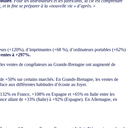
inaire.
Pour les distributeurs et les fabricants, la clé est comprendre
et in fine se préparer à la «nouvelle vie » d’après.
»
eurs (+120%), d’imprimantes (+68 %), d’ordinateurs portables (+62%)
 ventes à +297%.
il, les ventes de congélateurs au Grande-Bretagne ont augmenté de
 de +50% sur certains marchés. En Grande-Bretagne, les ventes de
face aux différentes habitudes d’écoute au foyer.
132% en France, +108% en Espagne et +65% en Italie entre les
sance allant de +33% (Italie) à +92% (Espagne). En Allemagne, en