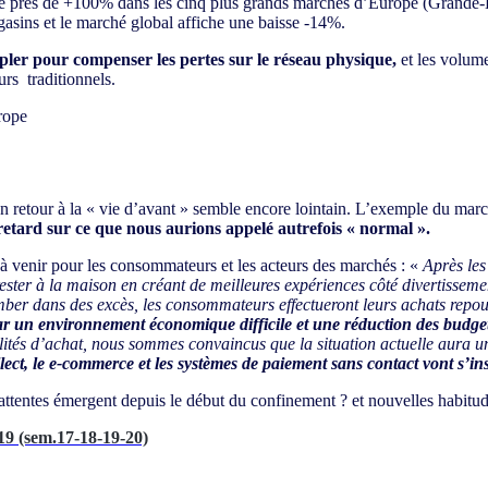
é de près de +100% dans les cinq plus grands marchés d’Europe (Grande
gasins et le marché global affiche une baisse -14%.
upler pour compenser les pertes sur le réseau physique,
et les volume
rs traditionnels.
 retour à la « vie d’avant » semble encore lointain. L’exemple du marc
retard sur ce que nous aurions appelé autrefois « normal ».
 à venir pour les consommateurs et les acteurs des marchés : «
Après les
et rester à la maison en créant de meilleures expériences côté divertissem
mber dans des excès, les consommateurs effectueront leurs achats rep
par un environnement économique difficile et une réduction des budg
dalités d’achat, nous sommes convaincus que la situation actuelle aura 
llect, le e-commerce et les systèmes de paiement sans contact vont s’i
s attentes émergent depuis le début du confinement ? et nouvelles habit
19 (sem.17-18-19-20)