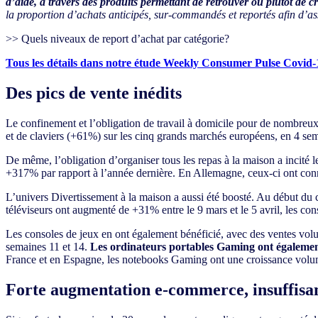
d’aide, à travers des produits permettant de retrouver ou plutôt de 
la proportion d’achats anticipés, sur-commandés et reportés afin d’as
>> Quels niveaux de report d’achat par catégorie?
Tous les détails dans notre étude Weekly Consumer Pulse Covid-
Des pics de vente inédits
Le confinement et l’obligation de travail à domicile pour de nombreu
et de claviers (+61%) sur les cinq grands marchés européens, en 4 se
De même, l’obligation d’organiser tous les repas à la maison a incité 
+317% par rapport à l’année dernière. En Allemagne, ceux-ci ont c
L’univers Divertissement à la maison a aussi été boosté. Au début d
téléviseurs ont augmenté de +31% entre le 9 mars et le 5 avril, les co
Les consoles de jeux en ont également bénéficié, avec des ventes 
semaines 11 et 14.
Les ordinateurs portables Gaming ont égaleme
France et en Espagne, les notebooks Gaming ont une croissance vol
Forte augmentation e-commerce, insuffisa