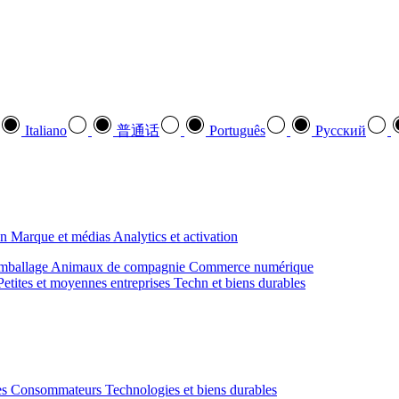
Italiano
普通话
Português
Pусский
on
Marque et médias
Analytics et activation
mballage
Animaux de compagnie
Commerce numérique
Petites et moyennes entreprises
Techn et biens durables
des Consommateurs
Technologies et biens durables