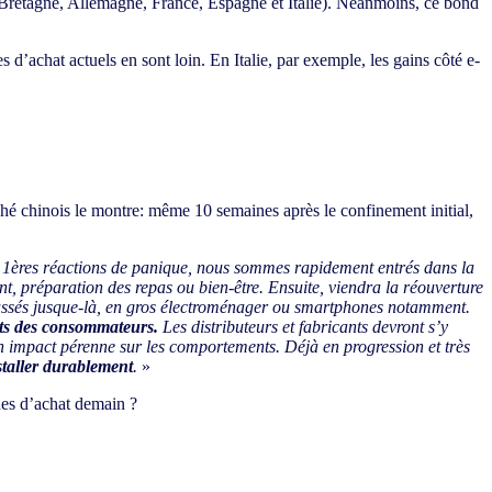
-Bretagne, Allemagne, France, Espagne et Italie). Néanmoins, ce bond
s d’achat actuels en sont loin. En Italie, par exemple, les gains côté e-
hé chinois le montre: même 10 semaines après le confinement initial,
 1ères réactions de panique, nous sommes rapidement entrés dans la
ent, préparation des repas ou bien-être. Ensuite, viendra la réouverture
oussés jusque-là, en gros électroménager ou smartphones notamment.
ets des consommateurs.
Les distributeurs et fabricants devront s’y
un impact pérenne sur les comportements. Déjà en progression et très
nstaller durablement
.
»
udes d’achat demain ?