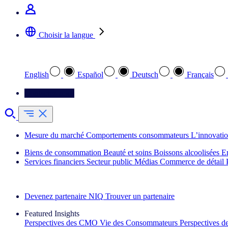
Choisir la langue
Sélectionnez votre langue préférée
English
Español
Deutsch
Français
Contactez-nous
Mesure du marché
Comportements consommateurs
L’innovati
Biens de consommation
Beauté et soins
Boissons alcoolisées
E
Services financiers
Secteur public
Médias
Commerce de détail
Découvrez nos exemples de réussite
Devenez partenaire NIQ
Trouver un partenaire
Featured Insights
Perspectives des CMO
Vie des Consommateurs
Perspectives 