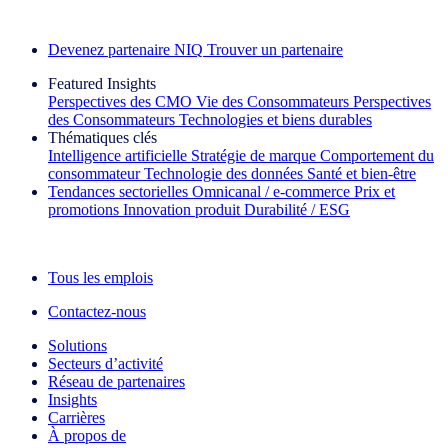
Découvrez nos exemples de réussite
Devenez partenaire NIQ
Trouver un partenaire
Featured Insights
Perspectives des CMO
Vie des Consommateurs
Perspectives
des Consommateurs
Technologies et biens durables
Thématiques clés
Intelligence artificielle
Stratégie de marque
Comportement du
consommateur
Technologie des données
Santé et bien‑être
Tendances sectorielles
Omnicanal / e‑commerce
Prix et
promotions
Innovation produit
Durabilité / ESG
La lettre d'information IQ Brief : S'inscrire maintenant
Tous les emplois
Contactez-nous
Solutions
Secteurs d’activité
Réseau de partenaires
Insights
Carrières
À propos de