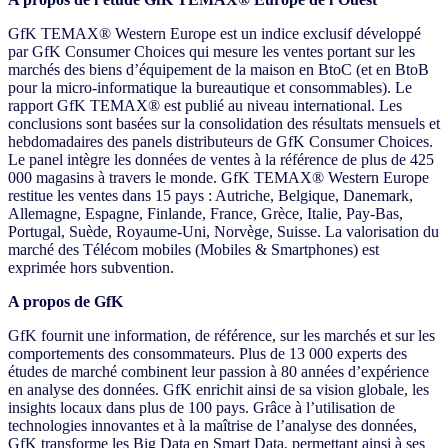
GfK TEMAX® Western Europe est un indice exclusif développé
par GfK Consumer Choices qui mesure les ventes portant sur les
marchés des biens d’équipement de la maison en BtoC (et en BtoB
pour la micro-informatique la bureautique et consommables). Le
rapport GfK TEMAX® est publié au niveau international. Les
conclusions sont basées sur la consolidation des résultats mensuels et
hebdomadaires des panels distributeurs de GfK Consumer Choices.
Le panel intègre les données de ventes à la référence de plus de 425
000 magasins à travers le monde. GfK TEMAX® Western Europe
restitue les ventes dans 15 pays : Autriche, Belgique, Danemark,
Allemagne, Espagne, Finlande, France, Grèce, Italie, Pay-Bas,
Portugal, Suède, Royaume-Uni, Norvège, Suisse. La valorisation du
marché des Télécom mobiles (Mobiles & Smartphones) est
exprimée hors subvention.
A propos de GfK
GfK fournit une information, de référence, sur les marchés et sur les
comportements des consommateurs. Plus de 13 000 experts des
études de marché combinent leur passion à 80 années d’expérience
en analyse des données. GfK enrichit ainsi de sa vision globale, les
insights locaux dans plus de 100 pays. Grâce à l’utilisation de
technologies innovantes et à la maîtrise de l’analyse des données,
GfK transforme les Big Data en Smart Data, permettant ainsi à ses