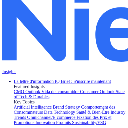
Insights
La lettre d'information IQ Brief : S'inscrire maintenant
Featured Insights
CMO Outlook
Vida del consumidor
Consumer Outlook
State
of Tech & Durables
Key Topics
Artificial Intelligence
Brand Strategy
Comportement des
Consommateurs
Data Technology
Santé & Bien-Être
Industry
Trends
Omnichannel/E-commerce
Fixation des Prix et
Promotions
Innovation Produits
Sustainability/ESG