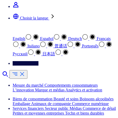
Choisir la langue
Sélectionnez votre langue préférée
English
Español
Deutsch
Français
Italiano
普通话
Português
Pусский
日本語
Contactez-nous
Mesure du marché
Comportements consommateurs
L’innovation
Marque et médias
Analytics et activation
Biens de consommation
Beauté et soins
Boissons alcoolisées
Emballage
Animaux de compagnie
Commerce numérique
Services financiers
Secteur public
Médias
Commerce de détail
Petites et moyennes entreprises
Techn et biens durables