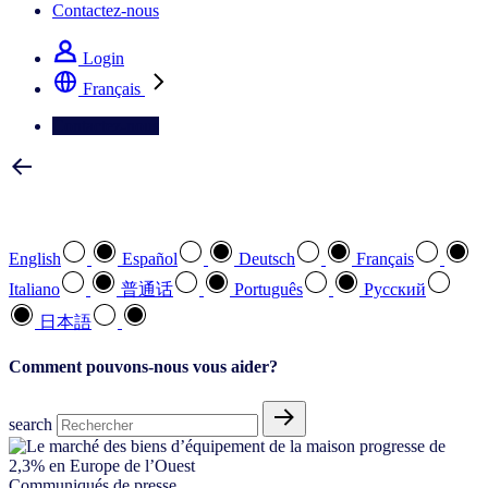
Contactez-nous
Login
Français
Contactez-nous
Sélectionnez votre langue préférée
English
Español
Deutsch
Français
Italiano
普通话
Português
Pусский
日本語
Comment pouvons-nous vous aider?
search
Communiqués de presse