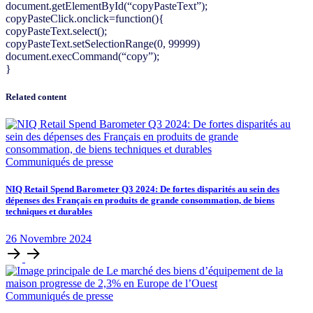
document.getElementById(“copyPasteText”);
copyPasteClick.onclick=function(){
copyPasteText.select();
copyPasteText.setSelectionRange(0, 99999)
document.execCommand(“copy”);
}
Related content
Communiqués de presse
NIQ Retail Spend Barometer Q3 2024: De fortes disparités au sein des
dépenses des Français en produits de grande consommation, de biens
techniques et durables
26
Novembre
2024
Communiqués de presse