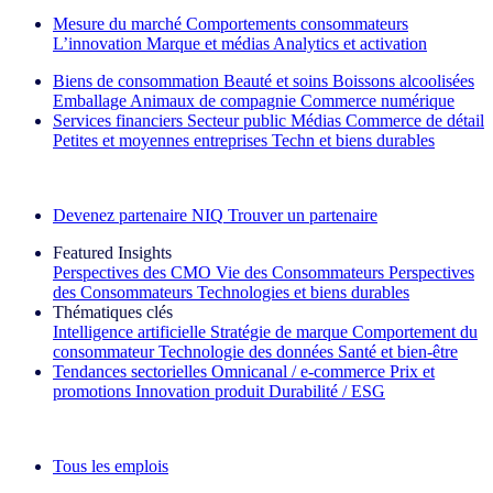
Mesure du marché
Comportements consommateurs
L’innovation
Marque et médias
Analytics et activation
Biens de consommation
Beauté et soins
Boissons alcoolisées
Emballage
Animaux de compagnie
Commerce numérique
Services financiers
Secteur public
Médias
Commerce de détail
Petites et moyennes entreprises
Techn et biens durables
Découvrez nos exemples de réussite
Devenez partenaire NIQ
Trouver un partenaire
Featured Insights
Perspectives des CMO
Vie des Consommateurs
Perspectives
des Consommateurs
Technologies et biens durables
Thématiques clés
Intelligence artificielle
Stratégie de marque
Comportement du
consommateur
Technologie des données
Santé et bien‑être
Tendances sectorielles
Omnicanal / e‑commerce
Prix et
promotions
Innovation produit
Durabilité / ESG
La lettre d'information IQ Brief : S'inscrire maintenant
Tous les emplois