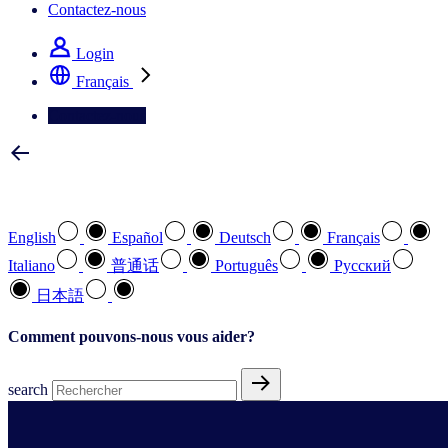
Contactez-nous
Login
Français
Contactez-nous
Sélectionnez votre langue préférée
English
Español
Deutsch
Français
Italiano
普通话
Português
Pусский
日本語
Comment pouvons-nous vous aider?
search