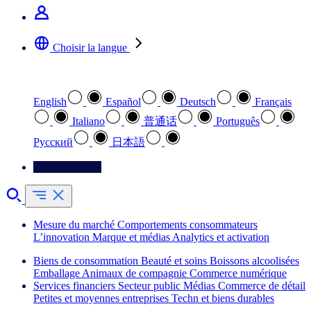
Choisir la langue
Sélectionnez votre langue préférée
English
Español
Deutsch
Français
Italiano
普通话
Português
Pусский
日本語
Contactez-nous
Mesure du marché
Comportements consommateurs
L’innovation
Marque et médias
Analytics et activation
Biens de consommation
Beauté et soins
Boissons alcoolisées
Emballage
Animaux de compagnie
Commerce numérique
Services financiers
Secteur public
Médias
Commerce de détail
Petites et moyennes entreprises
Techn et biens durables