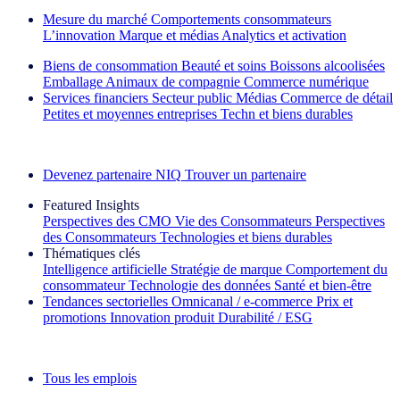
Mesure du marché
Comportements consommateurs
L’innovation
Marque et médias
Analytics et activation
Biens de consommation
Beauté et soins
Boissons alcoolisées
Emballage
Animaux de compagnie
Commerce numérique
Services financiers
Secteur public
Médias
Commerce de détail
Petites et moyennes entreprises
Techn et biens durables
Découvrez nos exemples de réussite
Devenez partenaire NIQ
Trouver un partenaire
Featured Insights
Perspectives des CMO
Vie des Consommateurs
Perspectives
des Consommateurs
Technologies et biens durables
Thématiques clés
Intelligence artificielle
Stratégie de marque
Comportement du
consommateur
Technologie des données
Santé et bien‑être
Tendances sectorielles
Omnicanal / e‑commerce
Prix et
promotions
Innovation produit
Durabilité / ESG
La lettre d'information IQ Brief : S'inscrire maintenant
Tous les emplois