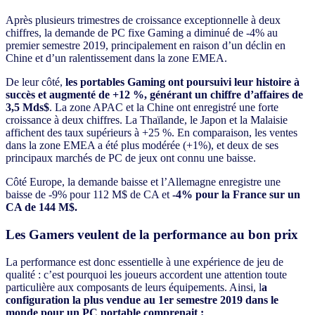
Après plusieurs trimestres de croissance exceptionnelle à deux
chiffres, la demande de PC fixe Gaming a diminué de -4% au
premier semestre 2019, principalement en raison d’un déclin en
Chine et d’un ralentissement dans la zone EMEA.
De leur côté,
les portables Gaming ont poursuivi leur histoire à
succès et augmenté de +12 %, générant un chiffre d’affaires de
3,5 Mds$
.
La zone APAC et la Chine ont enregistré une forte
croissance à deux chiffres. La Thaïlande, le Japon et la Malaisie
affichent des taux supérieurs à +25 %. En comparaison, les ventes
dans la zone EMEA a été plus modérée (+1%), et deux de ses
principaux marchés de PC de jeux ont connu une baisse.
Côté Europe, la demande baisse et l’Allemagne enregistre une
baisse de -9% pour 112 M$ de CA et
-4% pour la France sur un
CA de 144 M$.
Les Gamers veulent de la performance au bon prix
La performance est donc essentielle à une expérience de jeu de
qualité : c’est pourquoi les joueurs accordent une attention toute
particulière aux composants de leurs équipements. Ainsi, l
a
configuration la plus vendue au 1er semestre 2019 dans le
monde pour un PC portable comprenait :