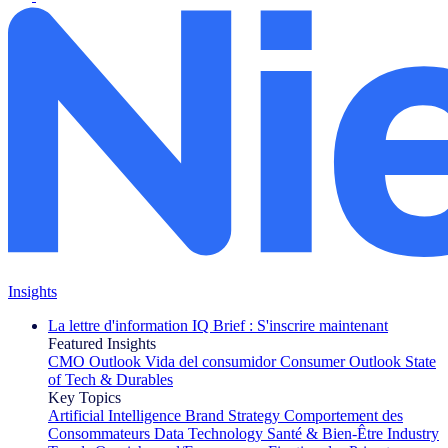
Insights
La lettre d'information IQ Brief : S'inscrire maintenant
Featured Insights
CMO Outlook
Vida del consumidor
Consumer Outlook
State
of Tech & Durables
Key Topics
Artificial Intelligence
Brand Strategy
Comportement des
Consommateurs
Data Technology
Santé & Bien-Être
Industry