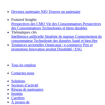
Découvrez nos exemples de réussite
Devenez partenaire NIQ
Trouver un partenaire
Featured Insights
Perspectives des CMO
Vie des Consommateurs
Perspectives
des Consommateurs
Technologies et biens durables
Thématiques clés
Intelligence artificielle
Stratégie de marque
Comportement du
consommateur
Technologie des données
Santé et bien‑être
Tendances sectorielles
Omnicanal / e‑commerce
Prix et
promotions
Innovation produit
Durabilité / ESG
La lettre d'information IQ Brief : S'inscrire maintenant
Tous les emplois
Contactez-nous
Solutions
Secteurs d’activité
Réseau de partenaires
Insights
Carrières
À propos de