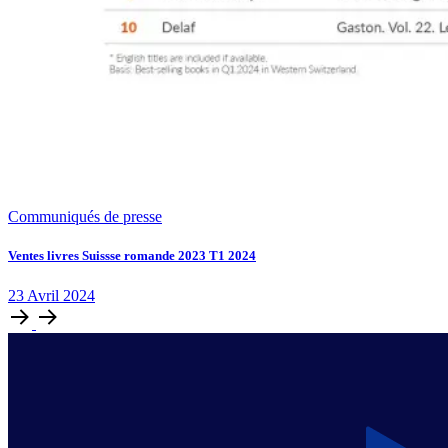
Communiqués de presse
Ventes livres Suissse romande 2023 T1 2024
23
Avril
2024