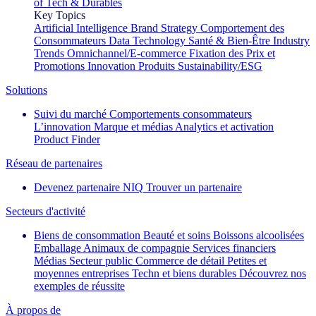
of Tech & Durables
Key Topics
Artificial Intelligence
Brand Strategy
Comportement des
Consommateurs
Data Technology
Santé & Bien-Être
Industry
Trends
Omnichannel/E-commerce
Fixation des Prix et
Promotions
Innovation Produits
Sustainability/ESG
Solutions
Suivi du marché
Comportements consommateurs
L’innovation
Marque et médias
Analytics et activation
Product Finder
Réseau de partenaires
Devenez partenaire NIQ
Trouver un partenaire
Secteurs d'activité
Biens de consommation
Beauté et soins
Boissons alcoolisées
Emballage
Animaux de compagnie
Services financiers
Médias
Secteur public
Commerce de détail
Petites et
moyennes entreprises
Techn et biens durables
Découvrez nos
exemples de réussite
À propos de