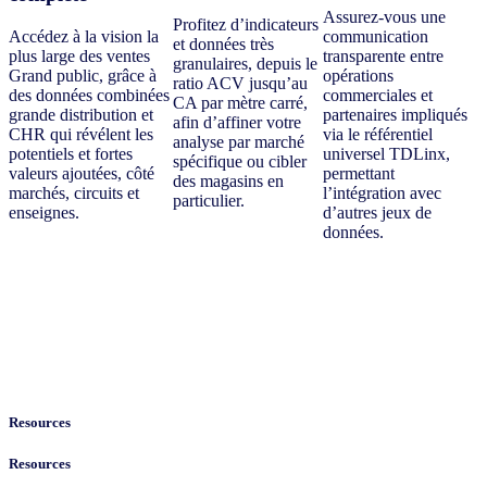
Assurez-vous une
Profitez d’indicateurs
Accédez à la vision la
communication
et données très
plus large des ventes
transparente entre
granulaires, depuis le
Grand public, grâce à
opérations
ratio ACV jusqu’au
des données combinées
commerciales et
CA par mètre carré,
grande distribution et
partenaires impliqués
afin d’affiner votre
CHR qui révélent les
via le référentiel
analyse par marché
potentiels et fortes
universel TDLinx,
spécifique ou cibler
valeurs ajoutées, côté
permettant
des magasins en
marchés, circuits et
l’intégration avec
particulier.
enseignes.
d’autres jeux de
données.
Resources
Resources