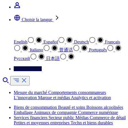
Choisir la langue
Sélectionnez votre langue préférée
English
Español
Deutsch
Français
Italiano
普通话
Português
Pусский
日本語
Contactez-nous
Mesure du marché
Comportements consommateurs
L’innovation
Marque et médias
Analytics et activation
Biens de consommation
Beauté et soins
Boissons alcoolisées
Emballage
Animaux de compagnie
Commerce numérique
Services financiers
Secteur public
Médias
Commerce de détail
Petites et moyennes entreprises
Techn et biens durables