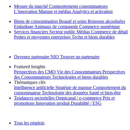
Mesure du marché
Comportements consommateurs
L’innovation
Marque et médias
Analytics et activation
Biens de consommation
Beauté et soins
Boissons alcoolisées
Emballage
Animaux de compagnie
Commerce numérique
Services financiers
Secteur public
Médias
Commerce de détail
Petites et moyennes entreprises
Techn et biens durables
Découvrez nos exemples de réussite
Devenez partenaire NIQ
Trouver un partenaire
Featured Insights
Perspectives des CMO
Vie des Consommateurs
Perspectives
des Consommateurs
Technologies et biens durables
Thématiques clés
Intelligence artificielle
Stratégie de marque
Comportement du
consommateur
Technologie des données
Santé et bien‑être
Tendances sectorielles
Omnicanal / e‑commerce
Prix et
promotions
Innovation produit
Durabilité / ESG
La lettre d'information IQ Brief : S'inscrire maintenant
Tous les emplois