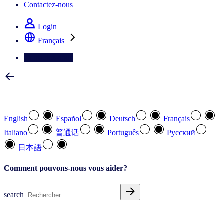
Contactez-nous
Login
Français
Contactez-nous
Sélectionnez votre langue préférée
English
Español
Deutsch
Français
Italiano
普通话
Português
Pусский
日本語
Comment pouvons-nous vous aider?
search