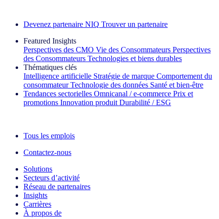
Découvrez nos exemples de réussite
Devenez partenaire NIQ
Trouver un partenaire
Featured Insights
Perspectives des CMO
Vie des Consommateurs
Perspectives
des Consommateurs
Technologies et biens durables
Thématiques clés
Intelligence artificielle
Stratégie de marque
Comportement du
consommateur
Technologie des données
Santé et bien‑être
Tendances sectorielles
Omnicanal / e‑commerce
Prix et
promotions
Innovation produit
Durabilité / ESG
La lettre d'information IQ Brief : S'inscrire maintenant
Tous les emplois
Contactez-nous
Solutions
Secteurs d’activité
Réseau de partenaires
Insights
Carrières
À propos de