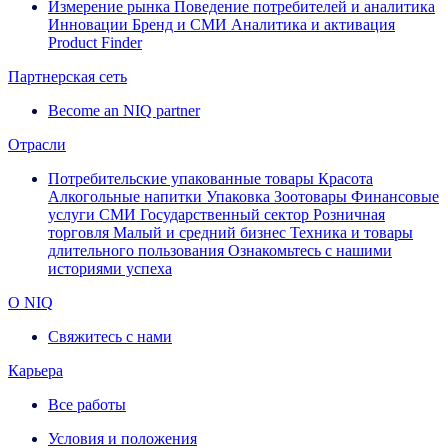
Измерение рынка
Поведение потребителей и аналитика
Инновации
Бренд и СМИ
Аналитика и активация
Product Finder
Партнерская сеть
Become an NIQ partner
Отрасли
Потребительские упакованные товары
Красота
Алкогольные напитки
Упаковка
Зоотовары
Финансовые
услуги
СМИ
Государственный сектор
Розничная
торговля
Малый и средний бизнес
Техника и товары
длительного пользования
Ознакомьтесь с нашими
историями успеха
О NIQ
Свяжитесь с нами
Карьера
Все работы
Условия и положения