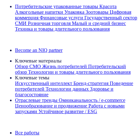
Потребительские упакованные товары
Красота
Алкогольные напитки
Упаковка
Зоотовары
Цифровая
коммерция
Финансовые услуги
Государственный сектор
СМИ
Розничная торговля
Малый и средний бизнес
Техника и товары длительного пользования
Ознакомьтесь с нашими историями успеха
Become an NIQ partner
Ключевые материалы
Обзор CMO
Жизнь потребителей
Потребительский
обзор
Технологии и товары длительного пользования
Ключевые темы
Искусственный интеллект
Бренд‑стратегия
Поведение
потребителей
Технологии данных
Здоровье и
благосостояние
Отраслевые тренды
Омниканальность / e‑commerce
Ценообразование и продвижение
Работа с новыми
запусками
Устойчивое развитие / ESG
Информационная рассылка IQ Brief: Подпишитесь сейчас
Все работы