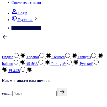
Свяжитесь с нами
Login
Pусский
Свяжитесь с нами
Выберите предпочтительный язык
English
Español
Deutsch
Français
Italiano
普通话
Português
Pусский
日本語
Как мы можем вам помочь
search