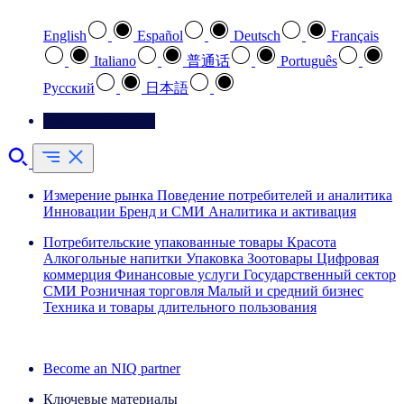
English
Español
Deutsch
Français
Italiano
普通话
Português
Pусский
日本語
Свяжитесь с нами
Измерение рынка
Поведение потребителей и аналитика
Инновации
Бренд и СМИ
Аналитика и активация
Потребительские упакованные товары
Красота
Алкогольные напитки
Упаковка
Зоотовары
Цифровая
коммерция
Финансовые услуги
Государственный сектор
СМИ
Розничная торговля
Малый и средний бизнес
Техника и товары длительного пользования
Ознакомьтесь с нашими историями успеха
Become an NIQ partner
Ключевые материалы