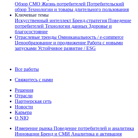
Обзор CMO
Жизнь потребителей
Потребительский
обзор
Технологии и товары длительного пользования
Ключевые темы
Искусственный интеллект
Бренд‑стратегия
Поведение
потребителей
Технологии данных
Здоровье и
благосостояние
Отраслевые тренды
Омниканальность / e‑commerce
Ценообразование и продвижение
Работа с новыми
запусками
Устойчивое развитие / ESG
Информационная рассылка IQ Brief: Подпишитесь сейчас
Все работы
Свяжитесь с нами
Решения
Отрасли
Партнерская сеть
Новости
Карьера
О NIQ
Измерение рынка
Поведение потребителей и аналитика
Инновации
Бренд и СМИ
Аналитика и активация