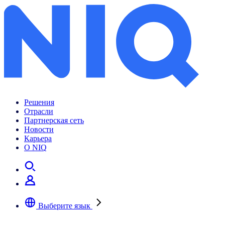
Archives:
Insights
Решения
Отрасли
Партнерская сеть
Новости
Карьера
О NIQ
Выберите язык
Выберите предпочтительный язык