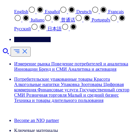
English
Español
Deutsch
Français
Italiano
普通话
Português
Pусский
日本語
Свяжитесь с нами
Измерение рынка
Поведение потребителей и аналитика
Инновации
Бренд и СМИ
Аналитика и активация
Потребительские упакованные товары
Красота
Алкогольные напитки
Упаковка
Зоотовары
Цифровая
коммерция
Финансовые услуги
Государственный сектор
СМИ
Розничная торговля
Малый и средний бизнес
Техника и товары длительного пользования
Ознакомьтесь с нашими историями успеха
Become an NIQ partner
Ключевые материалы