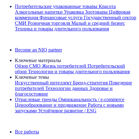
Потребительские упакованные товары
Красота
Алкогольные напитки
Упаковка
Зоотовары
Цифровая
коммерция
Финансовые услуги
Государственный сектор
СМИ
Розничная торговля
Малый и средний бизнес
Техника и товары длительного пользования
Ознакомьтесь с нашими историями успеха
Become an NIQ partner
Ключевые материалы
Обзор CMO
Жизнь потребителей
Потребительский
обзор
Технологии и товары длительного пользования
Ключевые темы
Искусственный интеллект
Бренд‑стратегия
Поведение
потребителей
Технологии данных
Здоровье и
благосостояние
Отраслевые тренды
Омниканальность / e‑commerce
Ценообразование и продвижение
Работа с новыми
запусками
Устойчивое развитие / ESG
Информационная рассылка IQ Brief: Подпишитесь сейчас
Все работы