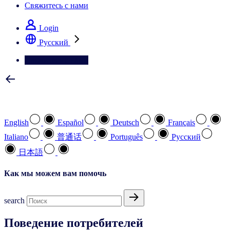
Свяжитесь с нами
Login
Pусский
Свяжитесь с нами
Выберите предпочтительный язык
English
Español
Deutsch
Français
Italiano
普通话
Português
Pусский
日本語
Как мы можем вам помочь
search
Поведение потребителей