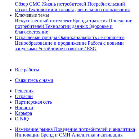
Обзор CMO
Жизнь потребителей
Потребительский
обзор
Технологии и товары длительного пользования
Ключевые темы
Искусственный интеллект
Бренд‑стратегия
Поведение
потребителей
Технологии данных
Здоровье и
благосостояние
Отраслевые тренды
Омниканальность / e‑commerce
Ценообразование и продвижение
Работа с новыми
запусками
Устойчивое развитие / ESG
Информационная рассылка IQ Brief: Подпишитесь сейчас
Все работы
Свяжитесь с нами
Решения
Отрасли
Партнерская сеть
Новости
Карьера
О NIQ
Измерение рынка
Поведение потребителей и аналитика
Инновации
Бренд и СМИ
Аналитика и активация