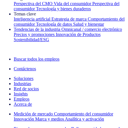
Perspectiva del CMO
Vida del consumidor
Perspectiva del
consumidor
Tecnología y bienes duraderos
Temas clave
Inteligencia artificial
Estrategia de marca
Comportamiento del
consumidor
Tecnología de datos
Salud y bienestar
Tendencias de la industria
Omnicanal / comercio electrónico
Precios y promociones
Innovación de Productos
Sostenibilidad/ESG
La newsletter IQ Brief: Suscríbase ahora
Buscar todos los empleos
Contáctenos
Soluciones
Industrias
Red de socios
Insights
Empleos
Acerca de
Medición de mercado
Comportamiento del consumidor
Innovación
Marca y medios
Analítica y activación