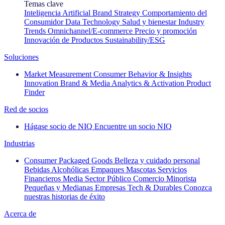
Temas clave
Inteligencia Artificial
Brand Strategy
Comportamiento del
Consumidor
Data Technology
Salud y bienestar
Industry
Trends
Omnichannel/E-commerce
Precio y promoción
Innovación de Productos
Sustainability/ESG
Soluciones
Market Measurement
Consumer Behavior & Insights
Innovation
Brand & Media
Analytics & Activation
Product
Finder
Red de socios
Hágase socio de NIQ
Encuentre un socio NIQ
Industrias
Consumer Packaged Goods
Belleza y cuidado personal
Bebidas Alcohólicas
Empaques
Mascotas
Servicios
Financieros
Media
Sector Público
Comercio Minorista
Pequeñas y Medianas Empresas
Tech & Durables
Conozca
nuestras historias de éxito
Acerca de