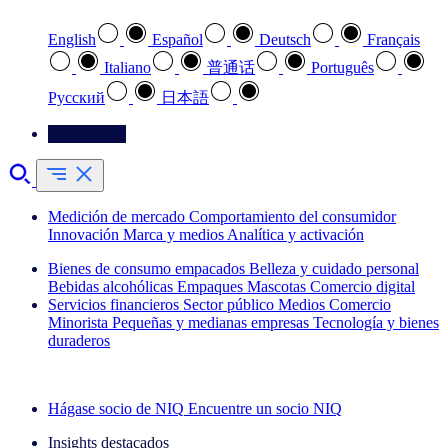
English
Español
Deutsch
Français
Italiano
普通话
Português
Pусский
日本語
Contáctenos
Medición de mercado
Comportamiento del consumidor
Innovación
Marca y medios
Analítica y activación
Bienes de consumo empacados
Belleza y cuidado personal
Bebidas alcohólicas
Empaques
Mascotas
Comercio digital
Servicios financieros
Sector público
Medios
Comercio
Minorista
Pequeñas y medianas empresas
Tecnología y bienes
duraderos
Explore nuestros casos de éxito
Hágase socio de NIQ
Encuentre un socio NIQ
Insights destacados