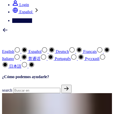
Login
Español
Contáctenos
Seleccione su idioma preferido
English
Español
Deutsch
Français
Italiano
普通话
Português
Pусский
日本語
¿Cómo podemos ayudarle?
search