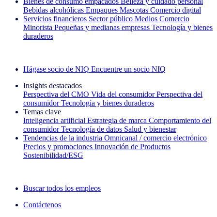
Bienes de consumo empacados
Belleza y cuidado personal
Bebidas alcohólicas
Empaques
Mascotas
Comercio digital
Servicios financieros
Sector público
Medios
Comercio
Minorista
Pequeñas y medianas empresas
Tecnología y bienes
duraderos
Explore nuestros casos de éxito
Hágase socio de NIQ
Encuentre un socio NIQ
Insights destacados
Perspectiva del CMO
Vida del consumidor
Perspectiva del
consumidor
Tecnología y bienes duraderos
Temas clave
Inteligencia artificial
Estrategia de marca
Comportamiento del
consumidor
Tecnología de datos
Salud y bienestar
Tendencias de la industria
Omnicanal / comercio electrónico
Precios y promociones
Innovación de Productos
Sostenibilidad/ESG
La newsletter IQ Brief: Suscríbase ahora
Buscar todos los empleos
Contáctenos