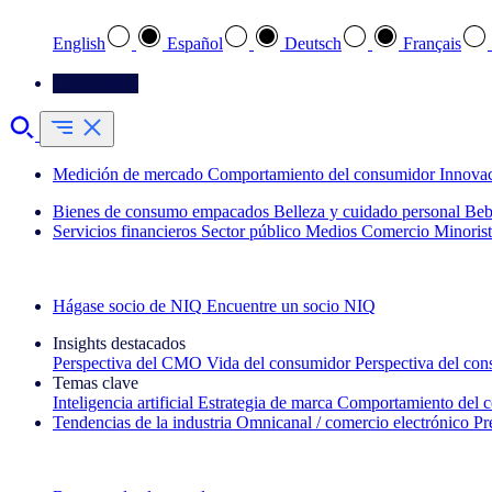
English
Español
Deutsch
Français
Contáctenos
Medición de mercado
Comportamiento del consumidor
Innova
Bienes de consumo empacados
Belleza y cuidado personal
Beb
Servicios financieros
Sector público
Medios
Comercio Minorist
Explore nuestros casos de éxito
Hágase socio de NIQ
Encuentre un socio NIQ
Insights destacados
Perspectiva del CMO
Vida del consumidor
Perspectiva del co
Temas clave
Inteligencia artificial
Estrategia de marca
Comportamiento del 
Tendencias de la industria
Omnicanal / comercio electrónico
Pr
La newsletter IQ Brief: Suscríbase ahora