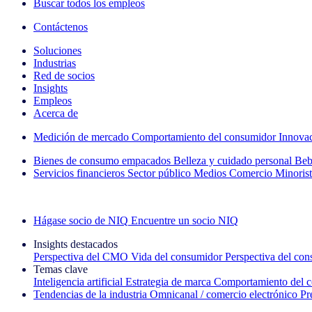
Buscar todos los empleos
Contáctenos
Soluciones
Industrias
Red de socios
Insights
Empleos
Acerca de
Medición de mercado
Comportamiento del consumidor
Innova
Bienes de consumo empacados
Belleza y cuidado personal
Beb
Servicios financieros
Sector público
Medios
Comercio Minorist
Explore nuestros casos de éxito
Hágase socio de NIQ
Encuentre un socio NIQ
Insights destacados
Perspectiva del CMO
Vida del consumidor
Perspectiva del co
Temas clave
Inteligencia artificial
Estrategia de marca
Comportamiento del 
Tendencias de la industria
Omnicanal / comercio electrónico
Pr