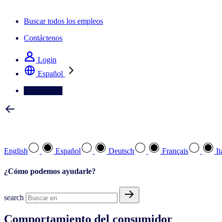
La newsletter IQ Brief: Suscríbase ahora
Buscar todos los empleos
Contáctenos
Login
Español
Contáctenos
Seleccione su idioma preferido
English
Español
Deutsch
Français
It
¿Cómo podemos ayudarle?
search
Comportamiento del consumidor