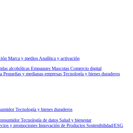
ción
Marca y medios
Analítica y activación
idas alcohólicas
Empaques
Mascotas
Comercio digital
a
Pequeñas y medianas empresas
Tecnología y bienes duraderos
nsumidor
Tecnología y bienes duraderos
consumidor
Tecnología de datos
Salud y bienestar
ecios y promociones
Innovación de Productos
Sostenibilidad/ESG