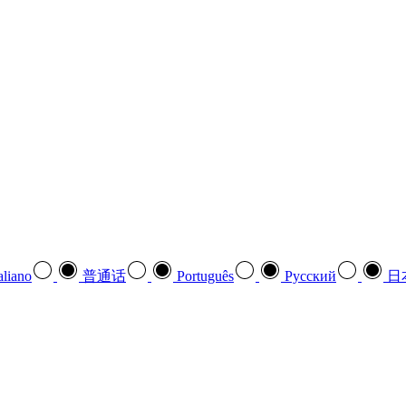
aliano
普通话
Português
Pусский
日