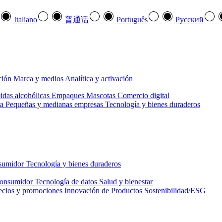
Italiano
普通话
Português
Pусский
ción
Marca y medios
Analítica y activación
idas alcohólicas
Empaques
Mascotas
Comercio digital
a
Pequeñas y medianas empresas
Tecnología y bienes duraderos
nsumidor
Tecnología y bienes duraderos
consumidor
Tecnología de datos
Salud y bienestar
ecios y promociones
Innovación de Productos
Sostenibilidad/ESG