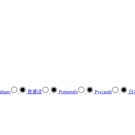
aliano
普通话
Português
Pусский
日