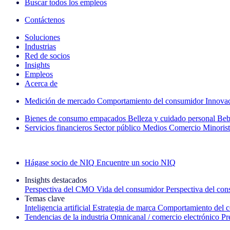
Buscar todos los empleos
Contáctenos
Soluciones
Industrias
Red de socios
Insights
Empleos
Acerca de
Medición de mercado
Comportamiento del consumidor
Innova
Bienes de consumo empacados
Belleza y cuidado personal
Beb
Servicios financieros
Sector público
Medios
Comercio Minorist
Explore nuestros casos de éxito
Hágase socio de NIQ
Encuentre un socio NIQ
Insights destacados
Perspectiva del CMO
Vida del consumidor
Perspectiva del co
Temas clave
Inteligencia artificial
Estrategia de marca
Comportamiento del 
Tendencias de la industria
Omnicanal / comercio electrónico
Pr