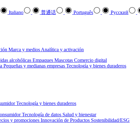
Italiano
普通话
Português
Pусский
ción
Marca y medios
Analítica y activación
idas alcohólicas
Empaques
Mascotas
Comercio digital
a
Pequeñas y medianas empresas
Tecnología y bienes duraderos
nsumidor
Tecnología y bienes duraderos
consumidor
Tecnología de datos
Salud y bienestar
ecios y promociones
Innovación de Productos
Sostenibilidad/ESG