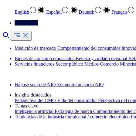
English
Español
Deutsch
Français
Contáctenos
Medición de mercado
Comportamiento del consumidor
Innova
Bienes de consumo empacados
Belleza y cuidado personal
Beb
Servicios financieros
Sector público
Medios
Comercio Minorist
Explore nuestros casos de éxito
Hágase socio de NIQ
Encuentre un socio NIQ
Insights destacados
Perspectiva del CMO
Vida del consumidor
Perspectiva del co
Temas clave
Inteligencia artificial
Estrategia de marca
Comportamiento del 
Tendencias de la industria
Omnicanal / comercio electrónico
Pr
La newsletter IQ Brief: Suscríbase ahora