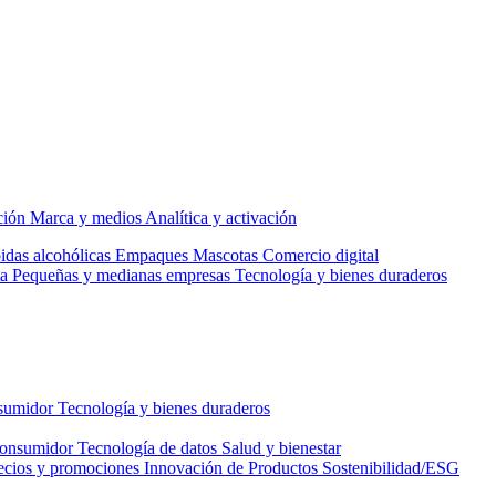
ción
Marca y medios
Analítica y activación
idas alcohólicas
Empaques
Mascotas
Comercio digital
a
Pequeñas y medianas empresas
Tecnología y bienes duraderos
nsumidor
Tecnología y bienes duraderos
consumidor
Tecnología de datos
Salud y bienestar
ecios y promociones
Innovación de Productos
Sostenibilidad/ESG