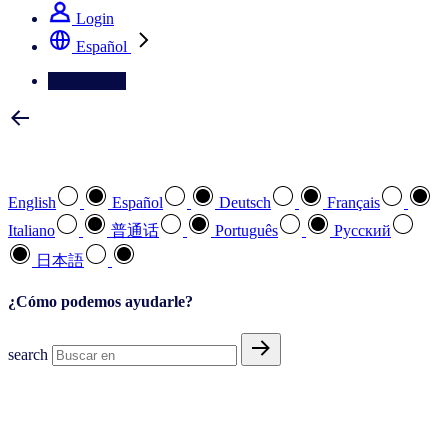
Login
Español
Contáctenos
Seleccione su idioma preferido
English
Español
Deutsch
Français
Italiano
普通话
Português
Pусский
日本語
¿Cómo podemos ayudarle?
search