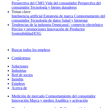
Perspectiva del CMO
Vida del consumidor
Perspectiva del
consumidor
Tecnología y bienes duraderos
Temas clave
Inteligencia artificial
Estrategia de marca
Comportamiento del
consumidor
Tecnología de datos
Salud y bienestar
Tendencias de la industria
Omnicanal / comercio electrónico
Precios y promociones
Innovación de Productos
Sostenibilidad/ESG
La newsletter IQ Brief: Suscríbase ahora
Buscar todos los empleos
Contáctenos
Soluciones
Industrias
Red de socios
Insights
Empleos
Acerca de
Medición de mercado
Comportamiento del consumidor
Innovación
Marca y medios
Analítica y activación