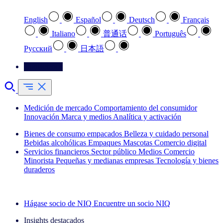
English
Español
Deutsch
Français
Italiano
普通话
Português
Pусский
日本語
Contáctenos
Medición de mercado
Comportamiento del consumidor
Innovación
Marca y medios
Analítica y activación
Bienes de consumo empacados
Belleza y cuidado personal
Bebidas alcohólicas
Empaques
Mascotas
Comercio digital
Servicios financieros
Sector público
Medios
Comercio
Minorista
Pequeñas y medianas empresas
Tecnología y bienes
duraderos
Explore nuestros casos de éxito
Hágase socio de NIQ
Encuentre un socio NIQ
Insights destacados