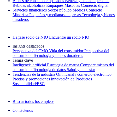
Bienes de consumo empacados
Belleza y cuidado personal
Bebidas alcohólicas
Empaques
Mascotas
Comercio digital
Servicios financieros
Sector público
Medios
Comercio
Minorista
Pequeñas y medianas empresas
Tecnología y bienes
duraderos
Explore nuestros casos de éxito
Hágase socio de NIQ
Encuentre un socio NIQ
Insights destacados
Perspectiva del CMO
Vida del consumidor
Perspectiva del
consumidor
Tecnología y bienes duraderos
Temas clave
Inteligencia artificial
Estrategia de marca
Comportamiento del
consumidor
Tecnología de datos
Salud y bienestar
Tendencias de la industria
Omnicanal / comercio electrónico
Precios y promociones
Innovación de Productos
Sostenibilidad/ESG
La newsletter IQ Brief: Suscríbase ahora
Buscar todos los empleos
Contáctenos