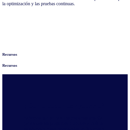
la optimización y las pruebas continuas.
Recursos
Recursos
¿Cómo podemos ayudarle?
Sabemos que no hay una respuesta sencilla
para todas las preguntas. Cuéntenos cuál es
su situación y sus necesidades particulares y