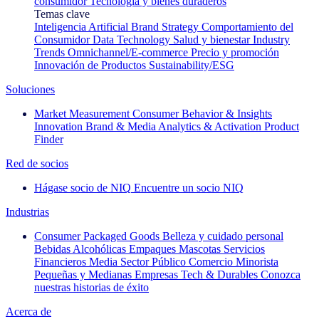
consumidor
Tecnología y bienes duraderos
Temas clave
Inteligencia Artificial
Brand Strategy
Comportamiento del
Consumidor
Data Technology
Salud y bienestar
Industry
Trends
Omnichannel/E-commerce
Precio y promoción
Innovación de Productos
Sustainability/ESG
Soluciones
Market Measurement
Consumer Behavior & Insights
Innovation
Brand & Media
Analytics & Activation
Product
Finder
Red de socios
Hágase socio de NIQ
Encuentre un socio NIQ
Industrias
Consumer Packaged Goods
Belleza y cuidado personal
Bebidas Alcohólicas
Empaques
Mascotas
Servicios
Financieros
Media
Sector Público
Comercio Minorista
Pequeñas y Medianas Empresas
Tech & Durables
Conozca
nuestras historias de éxito
Acerca de