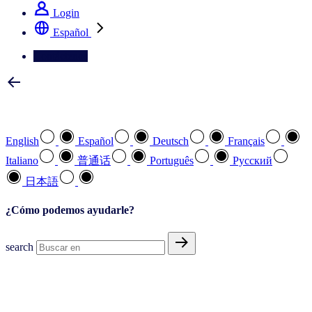
Login
Español
Contáctenos
Seleccione su idioma preferido
English
Español
Deutsch
Français
Italiano
普通话
Português
Pусский
日本語
¿Cómo podemos ayudarle?
search