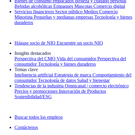
Bienes de consumo empacados
Belleza y cuidado personal
Bebidas alcohólicas
Empaques
Mascotas
Comercio digital
Servicios financieros
Sector público
Medios
Comercio
Minorista
Pequeñas y medianas empresas
Tecnología y bienes
duraderos
Explore nuestros casos de éxito
Hágase socio de NIQ
Encuentre un socio NIQ
Insights destacados
Perspectiva del CMO
Vida del consumidor
Perspectiva del
consumidor
Tecnología y bienes duraderos
Temas clave
Inteligencia artificial
Estrategia de marca
Comportamiento del
consumidor
Tecnología de datos
Salud y bienestar
Tendencias de la industria
Omnicanal / comercio electrónico
Precios y promociones
Innovación de Productos
Sostenibilidad/ESG
La newsletter IQ Brief: Suscríbase ahora
Buscar todos los empleos
Contáctenos