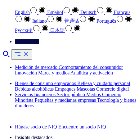
English
Español
Deutsch
Français
Italiano
普通话
Português
Pусский
日本語
Contáctenos
Medición de mercado
Comportamiento del consumidor
Innovación
Marca y medios
Analítica y activación
Bienes de consumo empacados
Belleza y cuidado personal
Bebidas alcohólicas
Empaques
Mascotas
Comercio digital
Servicios financieros
Sector público
Medios
Comercio
Minorista
Pequeñas y medianas empresas
Tecnología y bienes
duraderos
Explore nuestros casos de éxito
Hágase socio de NIQ
Encuentre un socio NIQ
Insights destacados