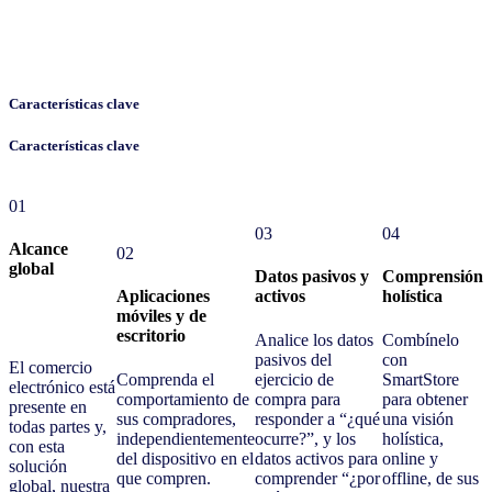
Características clave
Características clave
01
03
04
Alcance
02
global
Datos pasivos y
Comprensión
Aplicaciones
activos
holística
móviles y de
escritorio
Analice los datos
Combínelo
pasivos del
con
El comercio
Comprenda el
ejercicio de
SmartStore
electrónico está
comportamiento de
compra para
para obtener
presente en
sus compradores,
responder a “¿qué
una visión
todas partes y,
independientemente
ocurre?”, y los
holística,
con esta
del dispositivo en el
datos activos para
online y
solución
que compren.
comprender “¿por
offline, de sus
global, nuestra