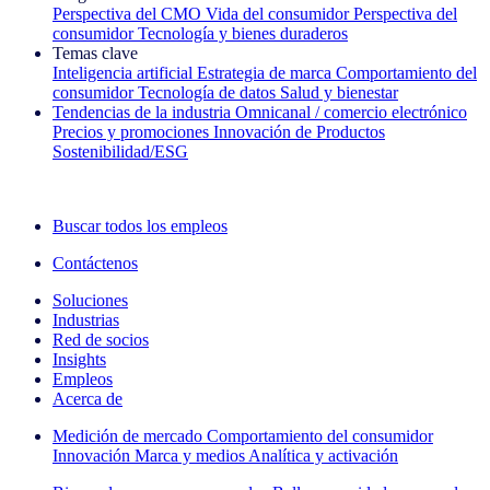
Perspectiva del CMO
Vida del consumidor
Perspectiva del
consumidor
Tecnología y bienes duraderos
Temas clave
Inteligencia artificial
Estrategia de marca
Comportamiento del
consumidor
Tecnología de datos
Salud y bienestar
Tendencias de la industria
Omnicanal / comercio electrónico
Precios y promociones
Innovación de Productos
Sostenibilidad/ESG
La newsletter IQ Brief: Suscríbase ahora
Buscar todos los empleos
Contáctenos
Soluciones
Industrias
Red de socios
Insights
Empleos
Acerca de
Medición de mercado
Comportamiento del consumidor
Innovación
Marca y medios
Analítica y activación