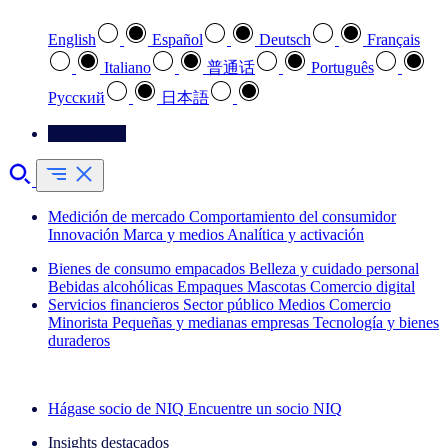
English
Español
Deutsch
Français
Italiano
普通话
Português
Pусский
日本語
Contáctenos
Medición de mercado
Comportamiento del consumidor
Innovación
Marca y medios
Analítica y activación
Bienes de consumo empacados
Belleza y cuidado personal
Bebidas alcohólicas
Empaques
Mascotas
Comercio digital
Servicios financieros
Sector público
Medios
Comercio
Minorista
Pequeñas y medianas empresas
Tecnología y bienes
duraderos
Explore nuestros casos de éxito
Hágase socio de NIQ
Encuentre un socio NIQ
Insights destacados