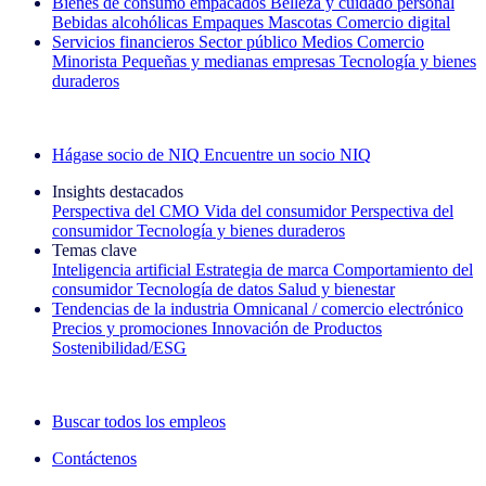
Bienes de consumo empacados
Belleza y cuidado personal
Bebidas alcohólicas
Empaques
Mascotas
Comercio digital
Servicios financieros
Sector público
Medios
Comercio
Minorista
Pequeñas y medianas empresas
Tecnología y bienes
duraderos
Explore nuestros casos de éxito
Hágase socio de NIQ
Encuentre un socio NIQ
Insights destacados
Perspectiva del CMO
Vida del consumidor
Perspectiva del
consumidor
Tecnología y bienes duraderos
Temas clave
Inteligencia artificial
Estrategia de marca
Comportamiento del
consumidor
Tecnología de datos
Salud y bienestar
Tendencias de la industria
Omnicanal / comercio electrónico
Precios y promociones
Innovación de Productos
Sostenibilidad/ESG
La newsletter IQ Brief: Suscríbase ahora
Buscar todos los empleos
Contáctenos