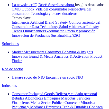
La newsletter IQ Brief: Suscríbase ahora
Insights destacados
CMO Outlook
Vida del consumidor
Perspectiva del
consumidor
Tecnología y bienes duraderos
Temas clave
Inteligencia Artificial
Brand Strategy
Comportamiento del
Consumidor
Data Technology
Salud y bienestar
Industry
Trends
Omnichannel/E-commerce
Precio y promoción
Innovación de Productos
Sustainability/ESG
Soluciones
Market Measurement
Consumer Behavior & Insights
Innovation
Brand & Media
Analytics & Activation
Product
Finder
Red de socios
Hágase socio de NIQ
Encuentre un socio NIQ
Industrias
Consumer Packaged Goods
Belleza y cuidado personal
Bebidas Alcohólicas
Empaques
Mascotas
Servicios
Financieros
Media
Sector Público
Comercio Minorista
Pequeñas y Medianas Empresas
Tech & Durables
Conozca