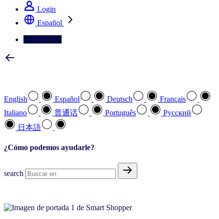
Login
Español
Contáctenos
Seleccione su idioma preferido
English
Español
Deutsch
Français
Italiano
普通话
Português
Pусский
日本語
¿Cómo podemos ayudarle?
search