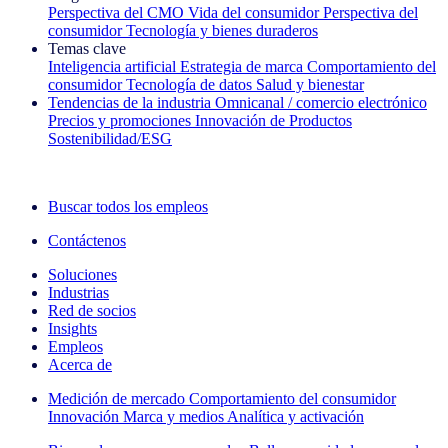
Perspectiva del CMO
Vida del consumidor
Perspectiva del
consumidor
Tecnología y bienes duraderos
Temas clave
Inteligencia artificial
Estrategia de marca
Comportamiento del
consumidor
Tecnología de datos
Salud y bienestar
Tendencias de la industria
Omnicanal / comercio electrónico
Precios y promociones
Innovación de Productos
Sostenibilidad/ESG
La newsletter IQ Brief: Suscríbase ahora
Buscar todos los empleos
Contáctenos
Soluciones
Industrias
Red de socios
Insights
Empleos
Acerca de
Medición de mercado
Comportamiento del consumidor
Innovación
Marca y medios
Analítica y activación