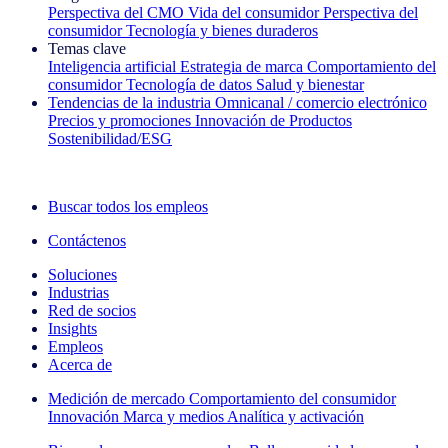
Perspectiva del CMO
Vida del consumidor
Perspectiva del
consumidor
Tecnología y bienes duraderos
Temas clave
Inteligencia artificial
Estrategia de marca
Comportamiento del
consumidor
Tecnología de datos
Salud y bienestar
Tendencias de la industria
Omnicanal / comercio electrónico
Precios y promociones
Innovación de Productos
Sostenibilidad/ESG
La newsletter IQ Brief: Suscríbase ahora
Buscar todos los empleos
Contáctenos
Soluciones
Industrias
Red de socios
Insights
Empleos
Acerca de
Medición de mercado
Comportamiento del consumidor
Innovación
Marca y medios
Analítica y activación