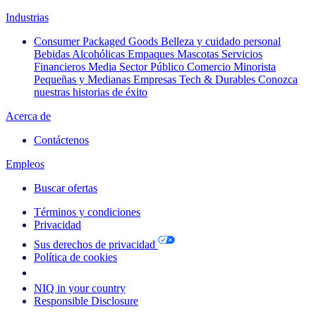
Industrias
Consumer Packaged Goods
Belleza y cuidado personal
Bebidas Alcohólicas
Empaques
Mascotas
Servicios
Financieros
Media
Sector Público
Comercio Minorista
Pequeñas y Medianas Empresas
Tech & Durables
Conozca
nuestras historias de éxito
Acerca de
Contáctenos
Empleos
Buscar ofertas
Términos y condiciones
Privacidad
Sus derechos de privacidad
Política de cookies
Your Cookie Choices
NIQ in your country
Responsible Disclosure