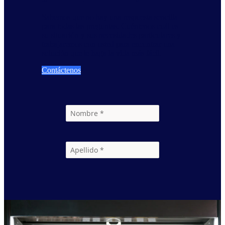
Sabemos que no hay una respuesta sencilla
para todas las preguntas. Cuéntenos cuál es
su situación y sus necesidades particulares y
trabajaremos con usted para encontrar una
solución que le haga la vida más fácil.
Contáctenos