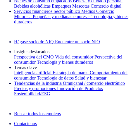
Bienes de consumo empacados
Belleza y cuidado personal
Bebidas alcohólicas
Empaques
Mascotas
Comercio digital
Servicios financieros
Sector público
Medios
Comercio
Minorista
Pequeñas y medianas empresas
Tecnología y bienes
duraderos
Explore nuestros casos de éxito
Hágase socio de NIQ
Encuentre un socio NIQ
Insights destacados
Perspectiva del CMO
Vida del consumidor
Perspectiva del
consumidor
Tecnología y bienes duraderos
Temas clave
Inteligencia artificial
Estrategia de marca
Comportamiento del
consumidor
Tecnología de datos
Salud y bienestar
Tendencias de la industria
Omnicanal / comercio electrónico
Precios y promociones
Innovación de Productos
Sostenibilidad/ESG
La newsletter IQ Brief: Suscríbase ahora
Buscar todos los empleos
Contáctenos