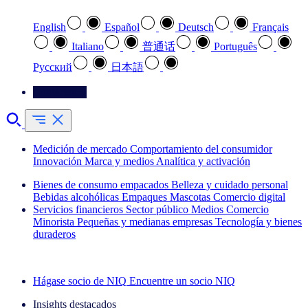
English
Español
Deutsch
Français
Italiano
普通话
Português
Pусский
日本語
Contáctenos
Medición de mercado
Comportamiento del consumidor
Innovación
Marca y medios
Analítica y activación
Bienes de consumo empacados
Belleza y cuidado personal
Bebidas alcohólicas
Empaques
Mascotas
Comercio digital
Servicios financieros
Sector público
Medios
Comercio
Minorista
Pequeñas y medianas empresas
Tecnología y bienes
duraderos
Explore nuestros casos de éxito
Hágase socio de NIQ
Encuentre un socio NIQ
Insights destacados