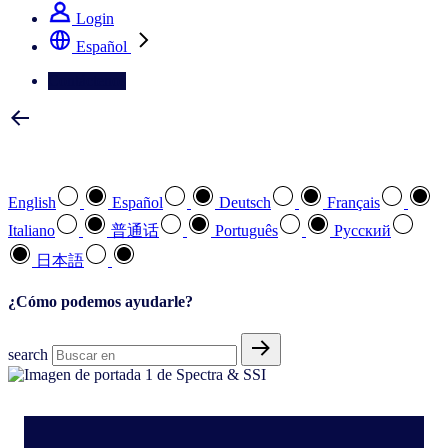
Login
Español
Contáctenos
Seleccione su idioma preferido
English
Español
Deutsch
Français
Italiano
普通话
Português
Pусский
日本語
¿Cómo podemos ayudarle?
search