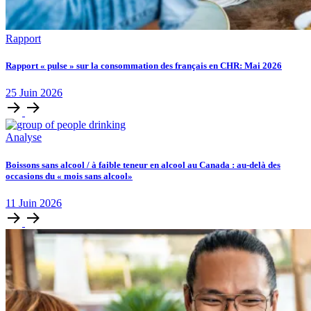
Rapport
Rapport « pulse » sur la consommation des français en CHR: Mai 2026
25
Juin
2026
Analyse
Boissons sans alcool / à faible teneur en alcool au Canada : au-delà des
occasions du « mois sans alcool»
11
Juin
2026