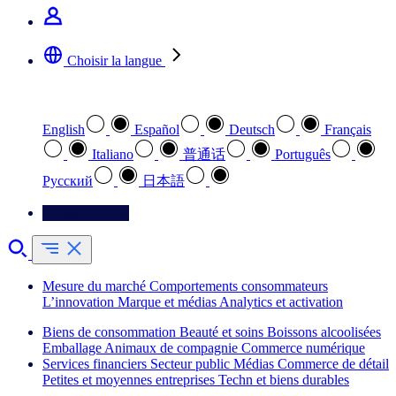
Choisir la langue
Sélectionnez votre langue préférée
English
Español
Deutsch
Français
Italiano
普通话
Português
Pусский
日本語
Contactez-nous
Mesure du marché
Comportements consommateurs
L’innovation
Marque et médias
Analytics et activation
Biens de consommation
Beauté et soins
Boissons alcoolisées
Emballage
Animaux de compagnie
Commerce numérique
Services financiers
Secteur public
Médias
Commerce de détail
Petites et moyennes entreprises
Techn et biens durables