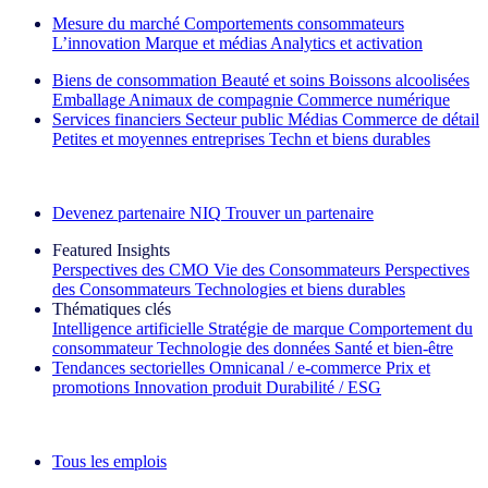
Mesure du marché
Comportements consommateurs
L’innovation
Marque et médias
Analytics et activation
Biens de consommation
Beauté et soins
Boissons alcoolisées
Emballage
Animaux de compagnie
Commerce numérique
Services financiers
Secteur public
Médias
Commerce de détail
Petites et moyennes entreprises
Techn et biens durables
Découvrez nos exemples de réussite
Devenez partenaire NIQ
Trouver un partenaire
Featured Insights
Perspectives des CMO
Vie des Consommateurs
Perspectives
des Consommateurs
Technologies et biens durables
Thématiques clés
Intelligence artificielle
Stratégie de marque
Comportement du
consommateur
Technologie des données
Santé et bien‑être
Tendances sectorielles
Omnicanal / e‑commerce
Prix et
promotions
Innovation produit
Durabilité / ESG
La lettre d'information IQ Brief : S'inscrire maintenant
Tous les emplois