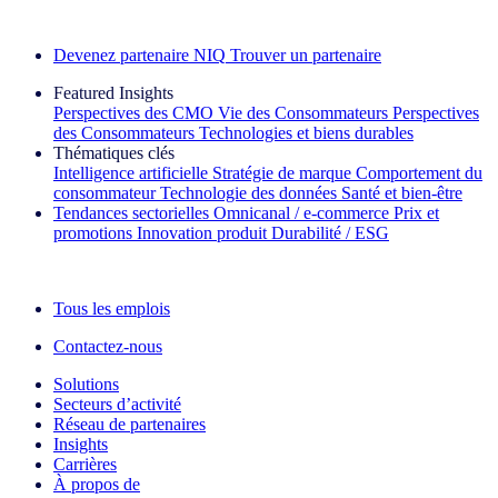
Découvrez nos exemples de réussite
Devenez partenaire NIQ
Trouver un partenaire
Featured Insights
Perspectives des CMO
Vie des Consommateurs
Perspectives
des Consommateurs
Technologies et biens durables
Thématiques clés
Intelligence artificielle
Stratégie de marque
Comportement du
consommateur
Technologie des données
Santé et bien‑être
Tendances sectorielles
Omnicanal / e‑commerce
Prix et
promotions
Innovation produit
Durabilité / ESG
La lettre d'information IQ Brief : S'inscrire maintenant
Tous les emplois
Contactez-nous
Solutions
Secteurs d’activité
Réseau de partenaires
Insights
Carrières
À propos de