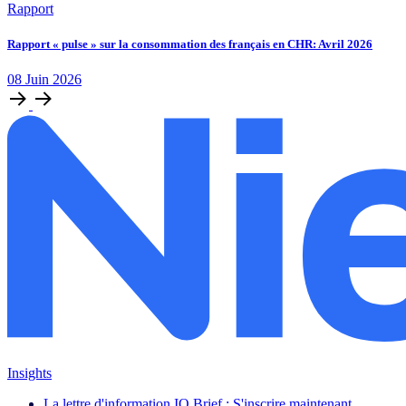
Rapport
Rapport « pulse » sur la consommation des français en CHR: Avril 2026
08
Juin
2026
Insights
La lettre d'information IQ Brief : S'inscrire maintenant