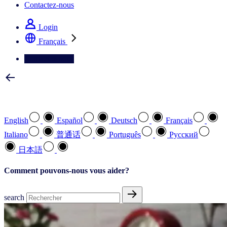
Contactez-nous
Login
Français
Contactez-nous
Sélectionnez votre langue préférée
English
Español
Deutsch
Français
Italiano
普通话
Português
Pусский
日本語
Comment pouvons-nous vous aider?
search