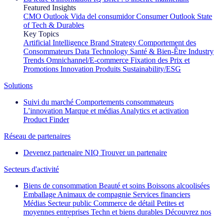
Featured Insights
CMO Outlook
Vida del consumidor
Consumer Outlook
State
of Tech & Durables
Key Topics
Artificial Intelligence
Brand Strategy
Comportement des
Consommateurs
Data Technology
Santé & Bien-Être
Industry
Trends
Omnichannel/E-commerce
Fixation des Prix et
Promotions
Innovation Produits
Sustainability/ESG
Solutions
Suivi du marché
Comportements consommateurs
L’innovation
Marque et médias
Analytics et activation
Product Finder
Réseau de partenaires
Devenez partenaire NIQ
Trouver un partenaire
Secteurs d'activité
Biens de consommation
Beauté et soins
Boissons alcoolisées
Emballage
Animaux de compagnie
Services financiers
Médias
Secteur public
Commerce de détail
Petites et
moyennes entreprises
Techn et biens durables
Découvrez nos