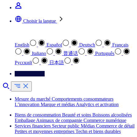
Choisir la langue
Sélectionnez votre langue préférée
English
Español
Deutsch
Français
Italiano
普通话
Português
Pусский
日本語
Contactez-nous
Mesure du marché
Comportements consommateurs
L’innovation
Marque et médias
Analytics et activation
Biens de consommation
Beauté et soins
Boissons alcoolisées
Emballage
Animaux de compagnie
Commerce numérique
Services financiers
Secteur public
Médias
Commerce de détail
Petites et moyennes entreprises
Techn et biens durables