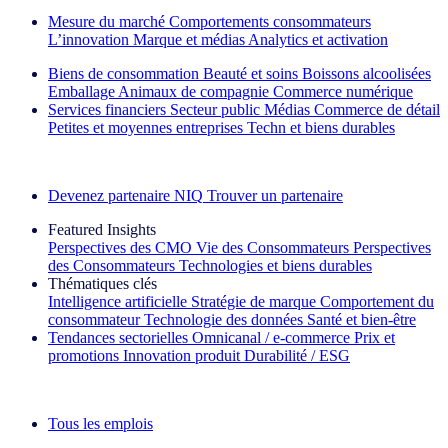
Mesure du marché
Comportements consommateurs
L’innovation
Marque et médias
Analytics et activation
Biens de consommation
Beauté et soins
Boissons alcoolisées
Emballage
Animaux de compagnie
Commerce numérique
Services financiers
Secteur public
Médias
Commerce de détail
Petites et moyennes entreprises
Techn et biens durables
Découvrez nos exemples de réussite
Devenez partenaire NIQ
Trouver un partenaire
Featured Insights
Perspectives des CMO
Vie des Consommateurs
Perspectives
des Consommateurs
Technologies et biens durables
Thématiques clés
Intelligence artificielle
Stratégie de marque
Comportement du
consommateur
Technologie des données
Santé et bien‑être
Tendances sectorielles
Omnicanal / e‑commerce
Prix et
promotions
Innovation produit
Durabilité / ESG
La lettre d'information IQ Brief : S'inscrire maintenant
Tous les emplois