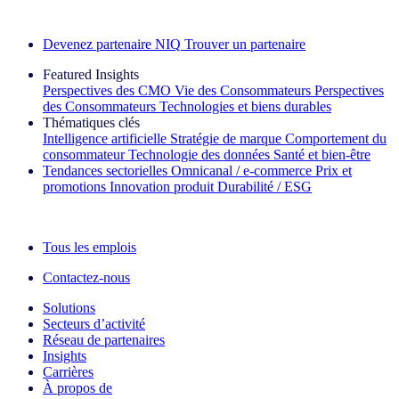
Découvrez nos exemples de réussite
Devenez partenaire NIQ
Trouver un partenaire
Featured Insights
Perspectives des CMO
Vie des Consommateurs
Perspectives
des Consommateurs
Technologies et biens durables
Thématiques clés
Intelligence artificielle
Stratégie de marque
Comportement du
consommateur
Technologie des données
Santé et bien‑être
Tendances sectorielles
Omnicanal / e‑commerce
Prix et
promotions
Innovation produit
Durabilité / ESG
La lettre d'information IQ Brief : S'inscrire maintenant
Tous les emplois
Contactez-nous
Solutions
Secteurs d’activité
Réseau de partenaires
Insights
Carrières
À propos de