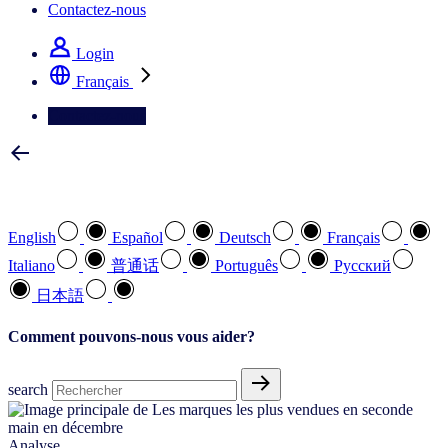
Contactez-nous
Login
Français
Contactez-nous
Sélectionnez votre langue préférée
English
Español
Deutsch
Français
Italiano
普通话
Português
Pусский
日本語
Comment pouvons-nous vous aider?
search
Analyse