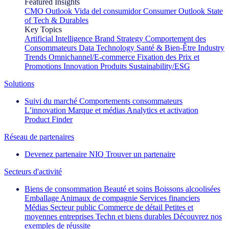
Featured Insights
CMO Outlook
Vida del consumidor
Consumer Outlook
State
of Tech & Durables
Key Topics
Artificial Intelligence
Brand Strategy
Comportement des
Consommateurs
Data Technology
Santé & Bien-Être
Industry
Trends
Omnichannel/E-commerce
Fixation des Prix et
Promotions
Innovation Produits
Sustainability/ESG
Solutions
Suivi du marché
Comportements consommateurs
L’innovation
Marque et médias
Analytics et activation
Product Finder
Réseau de partenaires
Devenez partenaire NIQ
Trouver un partenaire
Secteurs d'activité
Biens de consommation
Beauté et soins
Boissons alcoolisées
Emballage
Animaux de compagnie
Services financiers
Médias
Secteur public
Commerce de détail
Petites et
moyennes entreprises
Techn et biens durables
Découvrez nos
exemples de réussite