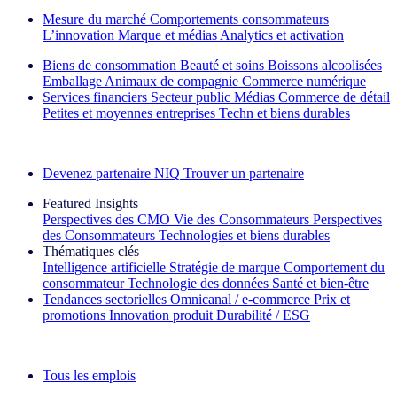
Mesure du marché
Comportements consommateurs
L’innovation
Marque et médias
Analytics et activation
Biens de consommation
Beauté et soins
Boissons alcoolisées
Emballage
Animaux de compagnie
Commerce numérique
Services financiers
Secteur public
Médias
Commerce de détail
Petites et moyennes entreprises
Techn et biens durables
Découvrez nos exemples de réussite
Devenez partenaire NIQ
Trouver un partenaire
Featured Insights
Perspectives des CMO
Vie des Consommateurs
Perspectives
des Consommateurs
Technologies et biens durables
Thématiques clés
Intelligence artificielle
Stratégie de marque
Comportement du
consommateur
Technologie des données
Santé et bien‑être
Tendances sectorielles
Omnicanal / e‑commerce
Prix et
promotions
Innovation produit
Durabilité / ESG
La lettre d'information IQ Brief : S'inscrire maintenant
Tous les emplois