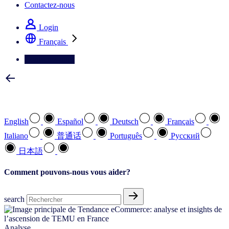
Contactez-nous
Login
Français
Contactez-nous
Sélectionnez votre langue préférée
English
Español
Deutsch
Français
Italiano
普通话
Português
Pусский
日本語
Comment pouvons-nous vous aider?
search
Analyse