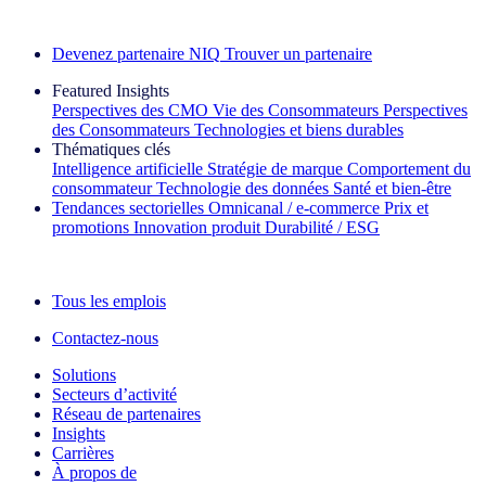
Découvrez nos exemples de réussite
Devenez partenaire NIQ
Trouver un partenaire
Featured Insights
Perspectives des CMO
Vie des Consommateurs
Perspectives
des Consommateurs
Technologies et biens durables
Thématiques clés
Intelligence artificielle
Stratégie de marque
Comportement du
consommateur
Technologie des données
Santé et bien‑être
Tendances sectorielles
Omnicanal / e‑commerce
Prix et
promotions
Innovation produit
Durabilité / ESG
La lettre d'information IQ Brief : S'inscrire maintenant
Tous les emplois
Contactez-nous
Solutions
Secteurs d’activité
Réseau de partenaires
Insights
Carrières
À propos de