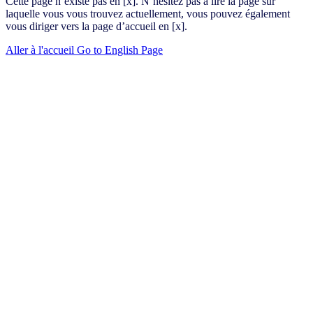
Cette page n’existe pas en [x]. N’hésitez pas à lire la page sur
laquelle vous vous trouvez actuellement, vous pouvez également
vous diriger vers la page d’accueil en [x].
Aller à l'accueil
Go to English Page