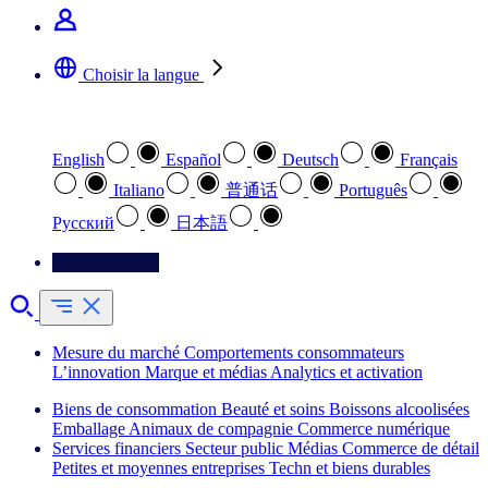
Choisir la langue
Sélectionnez votre langue préférée
English
Español
Deutsch
Français
Italiano
普通话
Português
Pусский
日本語
Contactez-nous
Mesure du marché
Comportements consommateurs
L’innovation
Marque et médias
Analytics et activation
Biens de consommation
Beauté et soins
Boissons alcoolisées
Emballage
Animaux de compagnie
Commerce numérique
Services financiers
Secteur public
Médias
Commerce de détail
Petites et moyennes entreprises
Techn et biens durables