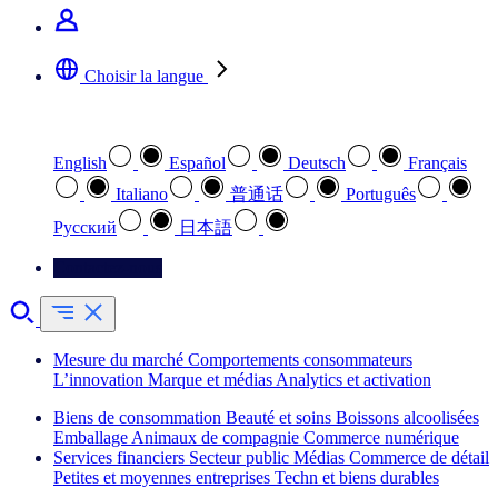
Choisir la langue
Sélectionnez votre langue préférée
English
Español
Deutsch
Français
Italiano
普通话
Português
Pусский
日本語
Contactez-nous
Mesure du marché
Comportements consommateurs
L’innovation
Marque et médias
Analytics et activation
Biens de consommation
Beauté et soins
Boissons alcoolisées
Emballage
Animaux de compagnie
Commerce numérique
Services financiers
Secteur public
Médias
Commerce de détail
Petites et moyennes entreprises
Techn et biens durables