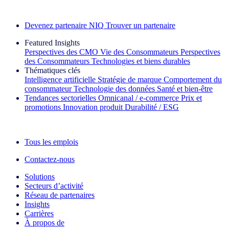
Découvrez nos exemples de réussite
Devenez partenaire NIQ
Trouver un partenaire
Featured Insights
Perspectives des CMO
Vie des Consommateurs
Perspectives
des Consommateurs
Technologies et biens durables
Thématiques clés
Intelligence artificielle
Stratégie de marque
Comportement du
consommateur
Technologie des données
Santé et bien‑être
Tendances sectorielles
Omnicanal / e‑commerce
Prix et
promotions
Innovation produit
Durabilité / ESG
La lettre d'information IQ Brief : S'inscrire maintenant
Tous les emplois
Contactez-nous
Solutions
Secteurs d’activité
Réseau de partenaires
Insights
Carrières
À propos de