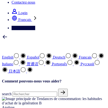
Contactez-nous
Login
Français
Contactez-nous
Sélectionnez votre langue préférée
English
Español
Deutsch
Français
Italiano
普通话
Português
Pусский
日本語
Comment pouvons-nous vous aider?
search
Analyse