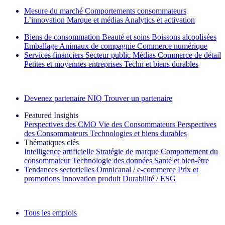
Mesure du marché
Comportements consommateurs
L’innovation
Marque et médias
Analytics et activation
Biens de consommation
Beauté et soins
Boissons alcoolisées
Emballage
Animaux de compagnie
Commerce numérique
Services financiers
Secteur public
Médias
Commerce de détail
Petites et moyennes entreprises
Techn et biens durables
Découvrez nos exemples de réussite
Devenez partenaire NIQ
Trouver un partenaire
Featured Insights
Perspectives des CMO
Vie des Consommateurs
Perspectives
des Consommateurs
Technologies et biens durables
Thématiques clés
Intelligence artificielle
Stratégie de marque
Comportement du
consommateur
Technologie des données
Santé et bien‑être
Tendances sectorielles
Omnicanal / e‑commerce
Prix et
promotions
Innovation produit
Durabilité / ESG
La lettre d'information IQ Brief : S'inscrire maintenant
Tous les emplois