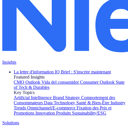
Insights
La lettre d'information IQ Brief : S'inscrire maintenant
Featured Insights
CMO Outlook
Vida del consumidor
Consumer Outlook
State
of Tech & Durables
Key Topics
Artificial Intelligence
Brand Strategy
Comportement des
Consommateurs
Data Technology
Santé & Bien-Être
Industry
Trends
Omnichannel/E-commerce
Fixation des Prix et
Promotions
Innovation Produits
Sustainability/ESG
Solutions