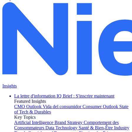
Insights
La lettre d'information IQ Brief : S'inscrire maintenant
Featured Insights
CMO Outlook
Vida del consumidor
Consumer Outlook
State
of Tech & Durables
Key Topics
Artificial Intelligence
Brand Strategy
Comportement des
Consommateurs
Data Technology
Santé & Bien-Être
Industry