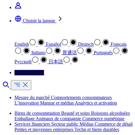
Choisir la langue
Sélectionnez votre langue préférée
English
Español
Deutsch
Français
Italiano
普通话
Português
Pусский
日本語
Contactez-nous
Mesure du marché
Comportements consommateurs
L’innovation
Marque et médias
Analytics et activation
Biens de consommation
Beauté et soins
Boissons alcoolisées
Emballage
Animaux de compagnie
Commerce numérique
Services financiers
Secteur public
Médias
Commerce de détail
Petites et moyennes entreprises
Techn et biens durables