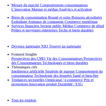
Mesure du marché
Comportements consommateurs
L’innovation
Marque et médias
Analytics et activation
Biens de consommation
Beauté et soins
Boissons alcoolisées
Emballage
Animaux de compagnie
Commerce numérique
Services financiers
Secteur public
Médias
Commerce de détail
Petites et moyennes entreprises
Techn et biens durables
Découvrez nos exemples de réussite
Devenez partenaire NIQ
Trouver un partenaire
Featured Insights
Perspectives des CMO
Vie des Consommateurs
Perspectives
des Consommateurs
Technologies et biens durables
Thématiques clés
Intelligence artificielle
Stratégie de marque
Comportement du
consommateur
Technologie des données
Santé et bien‑être
Tendances sectorielles
Omnicanal / e‑commerce
Prix et
promotions
Innovation produit
Durabilité / ESG
La lettre d'information IQ Brief : S'inscrire maintenant
Tous les emplois