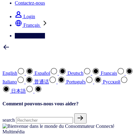
Contactez-nous
Login
Français
Contactez-nous
Sélectionnez votre langue préférée
English
Español
Deutsch
Français
Italiano
普通话
Português
Pусский
日本語
Comment pouvons-nous vous aider?
search
Multimédia