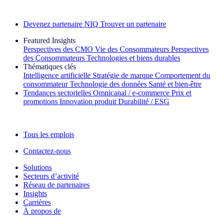
Découvrez nos exemples de réussite
Devenez partenaire NIQ
Trouver un partenaire
Featured Insights
Perspectives des CMO
Vie des Consommateurs
Perspectives
des Consommateurs
Technologies et biens durables
Thématiques clés
Intelligence artificielle
Stratégie de marque
Comportement du
consommateur
Technologie des données
Santé et bien‑être
Tendances sectorielles
Omnicanal / e‑commerce
Prix et
promotions
Innovation produit
Durabilité / ESG
La lettre d'information IQ Brief : S'inscrire maintenant
Tous les emplois
Contactez-nous
Solutions
Secteurs d’activité
Réseau de partenaires
Insights
Carrières
À propos de