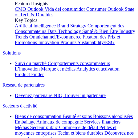
Featured Insights
CMO Outlook
Vida del consumidor
Consumer Outlook
State
of Tech & Durables
Key Topics
Artificial Intelligence
Brand Strategy
Comportement des
Consommateurs
Data Technology
Santé & Bien-Être
Industry
Trends
Omnichannel/E-commerce
Fixation des Prix et
Promotions
Innovation Produits
Sustainability/ESG
Solutions
Suivi du marché
Comportements consommateurs
L’innovation
Marque et médias
Analytics et activation
Product Finder
Réseau de partenaires
Devenez partenaire NIQ
Trouver un partenaire
Secteurs d'activité
Biens de consommation
Beauté et soins
Boissons alcoolisées
Emballage
Animaux de compagnie
Services financiers
Médias
Secteur public
Commerce de détail
Petites et
moyennes entreprises
Techn et biens durables
Découvrez nos