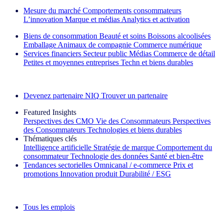
Mesure du marché
Comportements consommateurs
L’innovation
Marque et médias
Analytics et activation
Biens de consommation
Beauté et soins
Boissons alcoolisées
Emballage
Animaux de compagnie
Commerce numérique
Services financiers
Secteur public
Médias
Commerce de détail
Petites et moyennes entreprises
Techn et biens durables
Découvrez nos exemples de réussite
Devenez partenaire NIQ
Trouver un partenaire
Featured Insights
Perspectives des CMO
Vie des Consommateurs
Perspectives
des Consommateurs
Technologies et biens durables
Thématiques clés
Intelligence artificielle
Stratégie de marque
Comportement du
consommateur
Technologie des données
Santé et bien‑être
Tendances sectorielles
Omnicanal / e‑commerce
Prix et
promotions
Innovation produit
Durabilité / ESG
La lettre d'information IQ Brief : S'inscrire maintenant
Tous les emplois