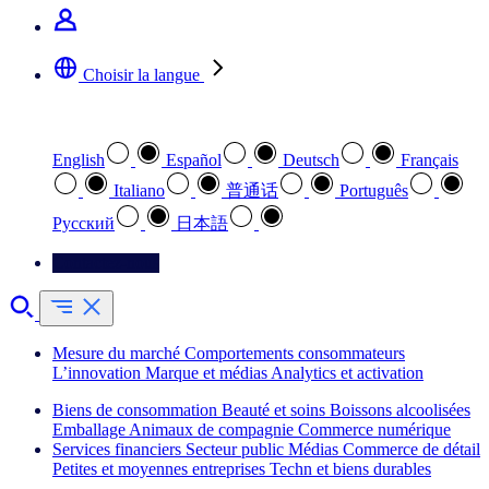
Choisir la langue
Sélectionnez votre langue préférée
English
Español
Deutsch
Français
Italiano
普通话
Português
Pусский
日本語
Contactez-nous
Mesure du marché
Comportements consommateurs
L’innovation
Marque et médias
Analytics et activation
Biens de consommation
Beauté et soins
Boissons alcoolisées
Emballage
Animaux de compagnie
Commerce numérique
Services financiers
Secteur public
Médias
Commerce de détail
Petites et moyennes entreprises
Techn et biens durables