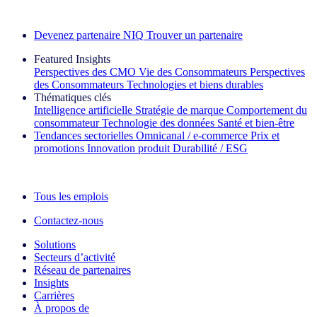
Découvrez nos exemples de réussite
Devenez partenaire NIQ
Trouver un partenaire
Featured Insights
Perspectives des CMO
Vie des Consommateurs
Perspectives
des Consommateurs
Technologies et biens durables
Thématiques clés
Intelligence artificielle
Stratégie de marque
Comportement du
consommateur
Technologie des données
Santé et bien‑être
Tendances sectorielles
Omnicanal / e‑commerce
Prix et
promotions
Innovation produit
Durabilité / ESG
La lettre d'information IQ Brief : S'inscrire maintenant
Tous les emplois
Contactez-nous
Solutions
Secteurs d’activité
Réseau de partenaires
Insights
Carrières
À propos de