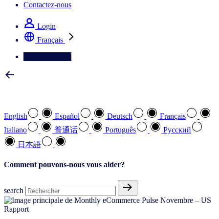
Contactez-nous
Login
Français
Contactez-nous
Sélectionnez votre langue préférée
English
Español
Deutsch
Français
Italiano
普通话
Português
Pусский
日本語
Comment pouvons-nous vous aider?
search
Rapport