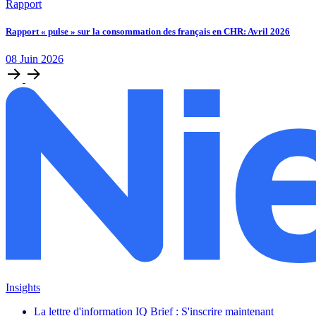
Rapport
Rapport « pulse » sur la consommation des français en CHR: Avril 2026
08
Juin
2026
Insights
La lettre d'information IQ Brief : S'inscrire maintenant