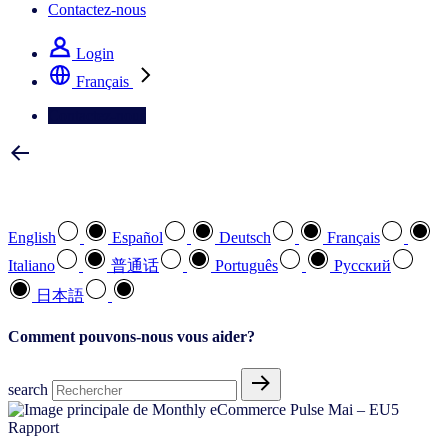
Contactez-nous
Login
Français
Contactez-nous
Sélectionnez votre langue préférée
English
Español
Deutsch
Français
Italiano
普通话
Português
Pусский
日本語
Comment pouvons-nous vous aider?
search
Rapport