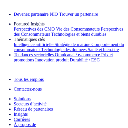
Découvrez nos exemples de réussite
Devenez partenaire NIQ
Trouver un partenaire
Featured Insights
Perspectives des CMO
Vie des Consommateurs
Perspectives
des Consommateurs
Technologies et biens durables
Thématiques clés
Intelligence artificielle
Stratégie de marque
Comportement du
consommateur
Technologie des données
Santé et bien‑être
Tendances sectorielles
Omnicanal / e‑commerce
Prix et
promotions
Innovation produit
Durabilité / ESG
La lettre d'information IQ Brief : S'inscrire maintenant
Tous les emplois
Contactez-nous
Solutions
Secteurs d’activité
Réseau de partenaires
Insights
Carrières
À propos de