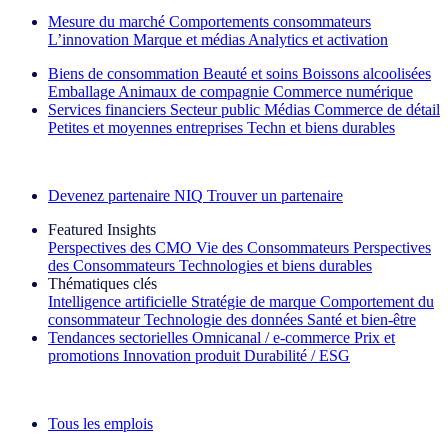
Mesure du marché
Comportements consommateurs
L’innovation
Marque et médias
Analytics et activation
Biens de consommation
Beauté et soins
Boissons alcoolisées
Emballage
Animaux de compagnie
Commerce numérique
Services financiers
Secteur public
Médias
Commerce de détail
Petites et moyennes entreprises
Techn et biens durables
Découvrez nos exemples de réussite
Devenez partenaire NIQ
Trouver un partenaire
Featured Insights
Perspectives des CMO
Vie des Consommateurs
Perspectives
des Consommateurs
Technologies et biens durables
Thématiques clés
Intelligence artificielle
Stratégie de marque
Comportement du
consommateur
Technologie des données
Santé et bien‑être
Tendances sectorielles
Omnicanal / e‑commerce
Prix et
promotions
Innovation produit
Durabilité / ESG
La lettre d'information IQ Brief : S'inscrire maintenant
Tous les emplois