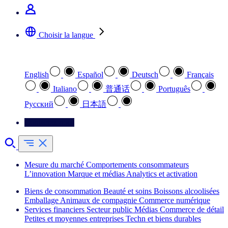
Choisir la langue
Sélectionnez votre langue préférée
English
Español
Deutsch
Français
Italiano
普通话
Português
Pусский
日本語
Contactez-nous
Mesure du marché
Comportements consommateurs
L’innovation
Marque et médias
Analytics et activation
Biens de consommation
Beauté et soins
Boissons alcoolisées
Emballage
Animaux de compagnie
Commerce numérique
Services financiers
Secteur public
Médias
Commerce de détail
Petites et moyennes entreprises
Techn et biens durables