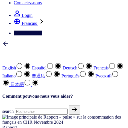
Contactez-nous
Login
Français
Contactez-nous
Sélectionnez votre langue préférée
English
Español
Deutsch
Français
Italiano
普通话
Português
Pусский
日本語
Comment pouvons-nous vous aider?
search
Rapport