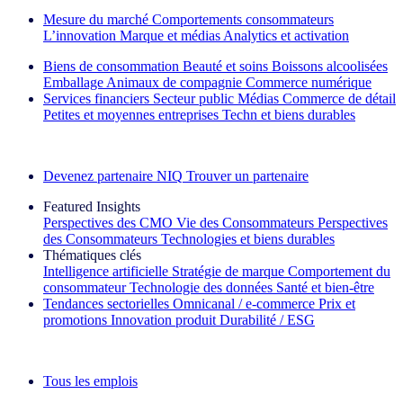
Mesure du marché
Comportements consommateurs
L’innovation
Marque et médias
Analytics et activation
Biens de consommation
Beauté et soins
Boissons alcoolisées
Emballage
Animaux de compagnie
Commerce numérique
Services financiers
Secteur public
Médias
Commerce de détail
Petites et moyennes entreprises
Techn et biens durables
Découvrez nos exemples de réussite
Devenez partenaire NIQ
Trouver un partenaire
Featured Insights
Perspectives des CMO
Vie des Consommateurs
Perspectives
des Consommateurs
Technologies et biens durables
Thématiques clés
Intelligence artificielle
Stratégie de marque
Comportement du
consommateur
Technologie des données
Santé et bien‑être
Tendances sectorielles
Omnicanal / e‑commerce
Prix et
promotions
Innovation produit
Durabilité / ESG
La lettre d'information IQ Brief : S'inscrire maintenant
Tous les emplois