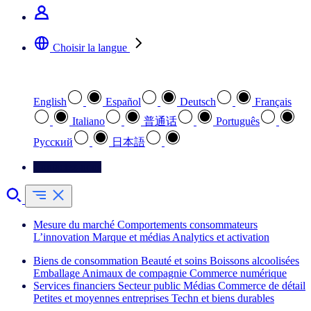
Choisir la langue
Sélectionnez votre langue préférée
English
Español
Deutsch
Français
Italiano
普通话
Português
Pусский
日本語
Contactez-nous
Mesure du marché
Comportements consommateurs
L’innovation
Marque et médias
Analytics et activation
Biens de consommation
Beauté et soins
Boissons alcoolisées
Emballage
Animaux de compagnie
Commerce numérique
Services financiers
Secteur public
Médias
Commerce de détail
Petites et moyennes entreprises
Techn et biens durables