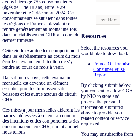
avons interrogé 753 consommateurs
(âgés de + de 18 ans) entre le 29
novembre et le 2 décembre 2024. Ces
consommateurs se situaient dans toutes
les régions de France et devaient se
rendre généralement au moins une fois
dans un établissement CHR au cours du
Resources
dernier trimestre
Select the resources you
Cette étude examine leur comportement
would like to download.
dans les établissements au cours du mois
écoulé et évalue leur intention de s’y
France On Premise
rendre au cours du mois à venir.
Consumer Pulse
Report
Dans d’autres pays, cette évaluation
mensuelle est devenue un élément
By clicking submit below,
essentiel pour les fournisseurs de
you consent to allow CGA
boissons et les autres acteurs du circuit
by NIQ to store and
CHR.
process the personal
information submitted
Ces mises à jour mensuelles aideront les
above to provide you
parties intéressées à se tenir au courant
related content or service
des intentions et des comportements des
requested.
consommateurs en CHR, circuit auquel
nous tenons
You may unsubscribe from