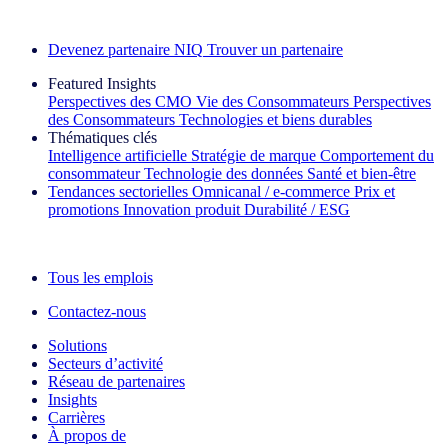
Découvrez nos exemples de réussite
Devenez partenaire NIQ
Trouver un partenaire
Featured Insights
Perspectives des CMO
Vie des Consommateurs
Perspectives
des Consommateurs
Technologies et biens durables
Thématiques clés
Intelligence artificielle
Stratégie de marque
Comportement du
consommateur
Technologie des données
Santé et bien‑être
Tendances sectorielles
Omnicanal / e‑commerce
Prix et
promotions
Innovation produit
Durabilité / ESG
La lettre d'information IQ Brief : S'inscrire maintenant
Tous les emplois
Contactez-nous
Solutions
Secteurs d’activité
Réseau de partenaires
Insights
Carrières
À propos de