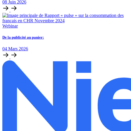
08
Juin
2026
Webinar
De la publicité au panier:
04
Mars
2026