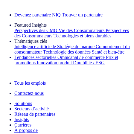
Découvrez nos exemples de réussite
Devenez partenaire NIQ
Trouver un partenaire
Featured Insights
Perspectives des CMO
Vie des Consommateurs
Perspectives
des Consommateurs
Technologies et biens durables
Thématiques clés
Intelligence artificielle
Stratégie de marque
Comportement du
consommateur
Technologie des données
Santé et bien‑être
Tendances sectorielles
Omnicanal / e‑commerce
Prix et
promotions
Innovation produit
Durabilité / ESG
La lettre d'information IQ Brief : S'inscrire maintenant
Tous les emplois
Contactez-nous
Solutions
Secteurs d’activité
Réseau de partenaires
Insights
Carrières
À propos de