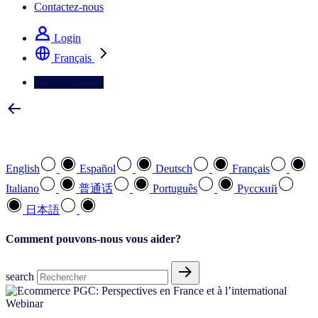
Contactez-nous
Login
Français
Contactez-nous
Sélectionnez votre langue préférée
English
Español
Deutsch
Français
Italiano
普通话
Português
Pусский
日本語
Comment pouvons-nous vous aider?
search
Webinar