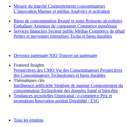
Mesure du marché
Comportements consommateurs
L’innovation
Marque et médias
Analytics et activation
Biens de consommation
Beauté et soins
Boissons alcoolisées
Emballage
Animaux de compagnie
Commerce numérique
Services financiers
Secteur public
Médias
Commerce de détail
Petites et moyennes entreprises
Techn et biens durables
Découvrez nos exemples de réussite
Devenez partenaire NIQ
Trouver un partenaire
Featured Insights
Perspectives des CMO
Vie des Consommateurs
Perspectives
des Consommateurs
Technologies et biens durables
Thématiques clés
Intelligence artificielle
Stratégie de marque
Comportement du
consommateur
Technologie des données
Santé et bien‑être
Tendances sectorielles
Omnicanal / e‑commerce
Prix et
promotions
Innovation produit
Durabilité / ESG
La lettre d'information IQ Brief : S'inscrire maintenant
Tous les emplois