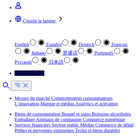
Choisir la langue
Sélectionnez votre langue préférée
English
Español
Deutsch
Français
Italiano
普通话
Português
Pусский
日本語
Contactez-nous
Mesure du marché
Comportements consommateurs
L’innovation
Marque et médias
Analytics et activation
Biens de consommation
Beauté et soins
Boissons alcoolisées
Emballage
Animaux de compagnie
Commerce numérique
Services financiers
Secteur public
Médias
Commerce de détail
Petites et moyennes entreprises
Techn et biens durables