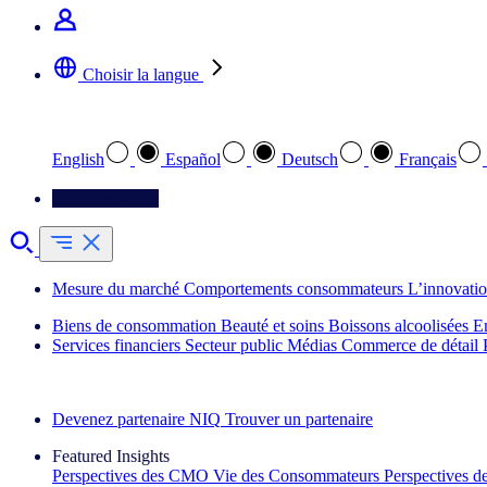
Choisir la langue
Sélectionnez votre langue préférée
English
Español
Deutsch
Français
Contactez-nous
Mesure du marché
Comportements consommateurs
L’innovati
Biens de consommation
Beauté et soins
Boissons alcoolisées
E
Services financiers
Secteur public
Médias
Commerce de détail
Découvrez nos exemples de réussite
Devenez partenaire NIQ
Trouver un partenaire
Featured Insights
Perspectives des CMO
Vie des Consommateurs
Perspectives 