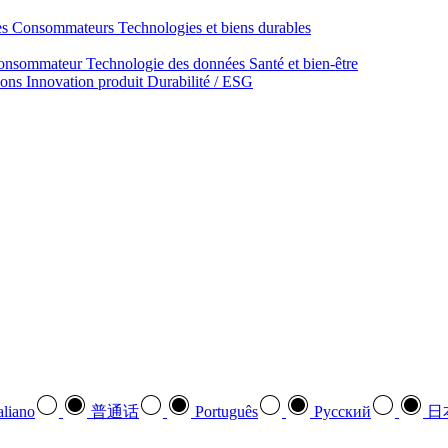
des Consommateurs
Technologies et biens durables
onsommateur
Technologie des données
Santé et bien‑être
ions
Innovation produit
Durabilité / ESG
aliano
普通话
Português
Pусский
日