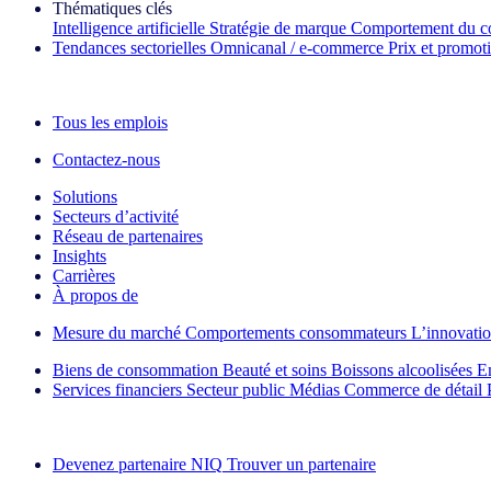
Thématiques clés
Intelligence artificielle
Stratégie de marque
Comportement du c
Tendances sectorielles
Omnicanal / e‑commerce
Prix et promot
La lettre d'information IQ Brief : S'inscrire maintenant
Tous les emplois
Contactez-nous
Solutions
Secteurs d’activité
Réseau de partenaires
Insights
Carrières
À propos de
Mesure du marché
Comportements consommateurs
L’innovati
Biens de consommation
Beauté et soins
Boissons alcoolisées
E
Services financiers
Secteur public
Médias
Commerce de détail
Découvrez nos exemples de réussite
Devenez partenaire NIQ
Trouver un partenaire