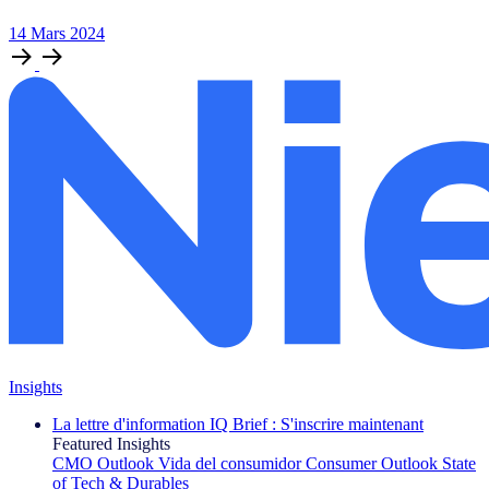
14
Mars
2024
Insights
La lettre d'information IQ Brief : S'inscrire maintenant
Featured Insights
CMO Outlook
Vida del consumidor
Consumer Outlook
State
of Tech & Durables