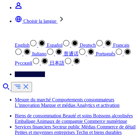
Choisir la langue
Sélectionnez votre langue préférée
English
Español
Deutsch
Français
Italiano
普通话
Português
Pусский
日本語
Contactez-nous
Mesure du marché
Comportements consommateurs
L’innovation
Marque et médias
Analytics et activation
Biens de consommation
Beauté et soins
Boissons alcoolisées
Emballage
Animaux de compagnie
Commerce numérique
Services financiers
Secteur public
Médias
Commerce de détail
Petites et moyennes entreprises
Techn et biens durables