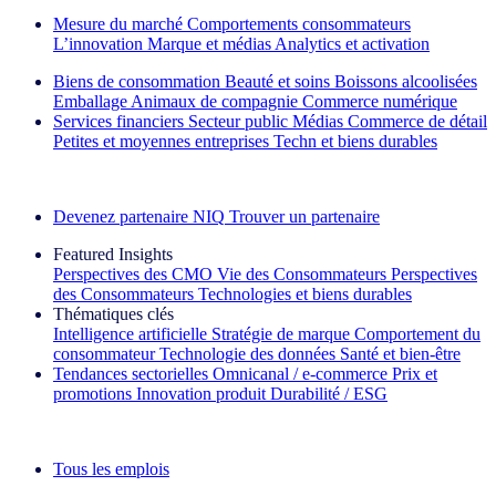
Mesure du marché
Comportements consommateurs
L’innovation
Marque et médias
Analytics et activation
Biens de consommation
Beauté et soins
Boissons alcoolisées
Emballage
Animaux de compagnie
Commerce numérique
Services financiers
Secteur public
Médias
Commerce de détail
Petites et moyennes entreprises
Techn et biens durables
Découvrez nos exemples de réussite
Devenez partenaire NIQ
Trouver un partenaire
Featured Insights
Perspectives des CMO
Vie des Consommateurs
Perspectives
des Consommateurs
Technologies et biens durables
Thématiques clés
Intelligence artificielle
Stratégie de marque
Comportement du
consommateur
Technologie des données
Santé et bien‑être
Tendances sectorielles
Omnicanal / e‑commerce
Prix et
promotions
Innovation produit
Durabilité / ESG
La lettre d'information IQ Brief : S'inscrire maintenant
Tous les emplois