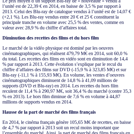
Le prix moyen d’un support Blu-ray de « nouveauté » vendu à
l’unité est de 22,39 € en 2014, en baisse de 3,5 % par rapport à
2013. Celui des Blu-ray de catalogue vendus à l’unité est de 14,07 €
(+2,1 %). Les Blu-ray vendus entre 20 € et 25 € constituent la
principale tranche en volume avec 25,5 % des ventes, comme en
valeur avec 28,9 % du chiffre d’affaires total.
Diminution des recettes des films et du hors film
Le marché de la vidéo physique est dominé par les oeuvres
cinématographiques, qui réalisent 479,79 M€ en 2014, soit 60,0 %
du total. Les recettes des films en vidéo sont en diminution de 14,4
% par rapport à 2013. Cette évolution s’explique par le recul du
chiffre d’affaires des films sur DVD (-15,9 % à 323,85 M€) et sur
Blu-ray (-11,1 % à 155,93 M€). En volume, les ventes d’oeuvres
cinématographiques diminuent de 14,8 % à 41,09 millions de
supports (DVD et Blu-ray) en 2014. Les recettes du hors film
reculent de 11,4 % à 290,97 M€, soit 36,4 % du marché (contre 35,3
% en 2013). Le hors film diminue de 7,6 % en volume à 44,87
millions de supports vendus en 2014.
Hausse de la part de marché des films français
En 2014, le cinéma français génère 105,65 M€ de recettes, en baisse
de 4,7 % par rapport à 2013 soit un recul moins important que
l’ensemble du marché. Ainsi, la part de marché des films français en