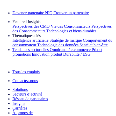
Découvrez nos exemples de réussite
Devenez partenaire NIQ
Trouver un partenaire
Featured Insights
Perspectives des CMO
Vie des Consommateurs
Perspectives
des Consommateurs
Technologies et biens durables
Thématiques clés
Intelligence artificielle
Stratégie de marque
Comportement du
consommateur
Technologie des données
Santé et bien‑être
Tendances sectorielles
Omnicanal / e‑commerce
Prix et
promotions
Innovation produit
Durabilité / ESG
La lettre d'information IQ Brief : S'inscrire maintenant
Tous les emplois
Contactez-nous
Solutions
Secteurs d’activité
Réseau de partenaires
Insights
Carrières
À propos de