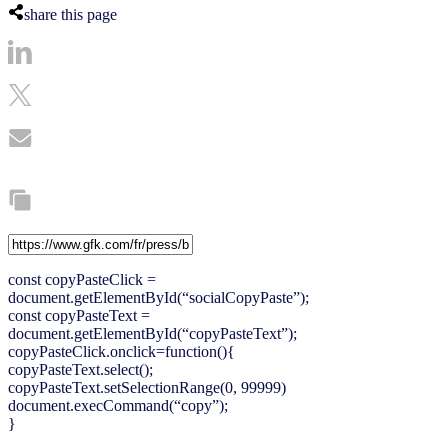
share this page
const copyPasteClick =
document.getElementById(“socialCopyPaste”);
const copyPasteText =
document.getElementById(“copyPasteText”);
copyPasteClick.onclick=function(){
copyPasteText.select();
copyPasteText.setSelectionRange(0, 99999)
document.execCommand(“copy”);
}