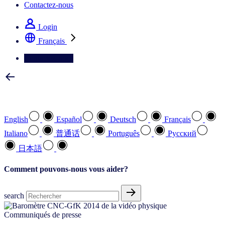
Contactez-nous
Login
Français
Contactez-nous
Sélectionnez votre langue préférée
English
Español
Deutsch
Français
Italiano
普通话
Português
Pусский
日本語
Comment pouvons-nous vous aider?
search
Communiqués de presse