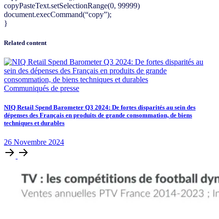
copyPasteText.setSelectionRange(0, 99999)
document.execCommand(“copy”);
}
Related content
Communiqués de presse
NIQ Retail Spend Barometer Q3 2024: De fortes disparités au sein des
dépenses des Français en produits de grande consommation, de biens
techniques et durables
26
Novembre
2024