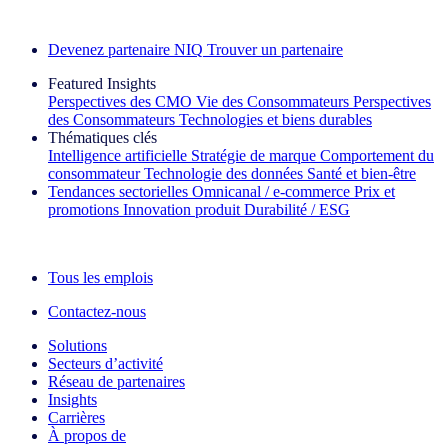
Découvrez nos exemples de réussite
Devenez partenaire NIQ
Trouver un partenaire
Featured Insights
Perspectives des CMO
Vie des Consommateurs
Perspectives
des Consommateurs
Technologies et biens durables
Thématiques clés
Intelligence artificielle
Stratégie de marque
Comportement du
consommateur
Technologie des données
Santé et bien‑être
Tendances sectorielles
Omnicanal / e‑commerce
Prix et
promotions
Innovation produit
Durabilité / ESG
La lettre d'information IQ Brief : S'inscrire maintenant
Tous les emplois
Contactez-nous
Solutions
Secteurs d’activité
Réseau de partenaires
Insights
Carrières
À propos de