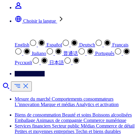
Choisir la langue
Sélectionnez votre langue préférée
English
Español
Deutsch
Français
Italiano
普通话
Português
Pусский
日本語
Contactez-nous
Mesure du marché
Comportements consommateurs
L’innovation
Marque et médias
Analytics et activation
Biens de consommation
Beauté et soins
Boissons alcoolisées
Emballage
Animaux de compagnie
Commerce numérique
Services financiers
Secteur public
Médias
Commerce de détail
Petites et moyennes entreprises
Techn et biens durables