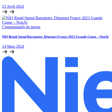
23
Avril
2024
Communiqués de presse
NIQ Retail Spend Barometer. Dépenses France 2023 Grande Conso – NonAl
14
Mars
2024