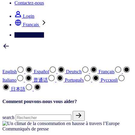
Contactez-nous
Login
Français
Contactez-nous
Sélectionnez votre langue préférée
English
Español
Deutsch
Français
Italiano
普通话
Português
Pусский
日本語
Comment pouvons-nous vous aider?
search
Communiqués de presse