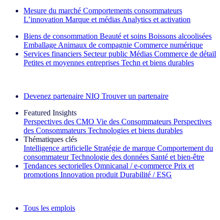
Mesure du marché
Comportements consommateurs
L’innovation
Marque et médias
Analytics et activation
Biens de consommation
Beauté et soins
Boissons alcoolisées
Emballage
Animaux de compagnie
Commerce numérique
Services financiers
Secteur public
Médias
Commerce de détail
Petites et moyennes entreprises
Techn et biens durables
Découvrez nos exemples de réussite
Devenez partenaire NIQ
Trouver un partenaire
Featured Insights
Perspectives des CMO
Vie des Consommateurs
Perspectives
des Consommateurs
Technologies et biens durables
Thématiques clés
Intelligence artificielle
Stratégie de marque
Comportement du
consommateur
Technologie des données
Santé et bien‑être
Tendances sectorielles
Omnicanal / e‑commerce
Prix et
promotions
Innovation produit
Durabilité / ESG
La lettre d'information IQ Brief : S'inscrire maintenant
Tous les emplois