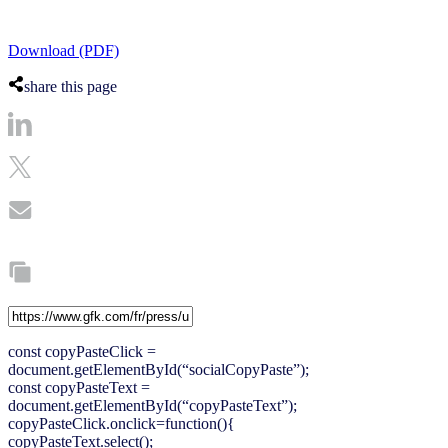
Download (PDF)
share this page
const copyPasteClick =
document.getElementById(“socialCopyPaste”);
const copyPasteText =
document.getElementById(“copyPasteText”);
copyPasteClick.onclick=function(){
copyPasteText.select();