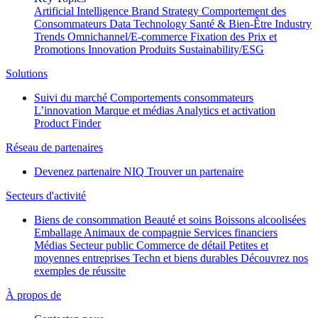
Artificial Intelligence
Brand Strategy
Comportement des
Consommateurs
Data Technology
Santé & Bien-Être
Industry
Trends
Omnichannel/E-commerce
Fixation des Prix et
Promotions
Innovation Produits
Sustainability/ESG
Solutions
Suivi du marché
Comportements consommateurs
L’innovation
Marque et médias
Analytics et activation
Product Finder
Réseau de partenaires
Devenez partenaire NIQ
Trouver un partenaire
Secteurs d'activité
Biens de consommation
Beauté et soins
Boissons alcoolisées
Emballage
Animaux de compagnie
Services financiers
Médias
Secteur public
Commerce de détail
Petites et
moyennes entreprises
Techn et biens durables
Découvrez nos
exemples de réussite
À propos de