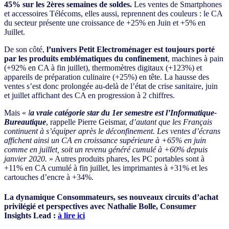
45% sur les 2ères semaines de soldes.
Les ventes de Smartphones
et accessoires Télécoms, elles aussi, reprennent des couleurs : le CA
du secteur présente une croissance de +25% en Juin et +5% en
Juillet.
De son côté,
l’univers Petit Electroménager est toujours porté
par les produits emblématiques du confinement
, machines à pain
(+92% en CA à fin juillet), thermomètres digitaux (+123%) et
appareils de préparation culinaire (+25%) en tête. La hausse des
ventes s’est donc prolongée au-delà de l’état de crise sanitaire, juin
et juillet affichant des CA en progression à 2 chiffres.
Mais «
l
a vraie catégorie star du 1er semestre est l’Informatique-
Bureautique
, rappelle Pierre Geismar,
d’autant que les Français
continuent à s’équiper après le déconfinement. Les ventes d’écrans
affichent ainsi un CA en croissance supérieure à +65% en juin
comme en juillet, soit un revenu généré cumulé à +60% depuis
janvier 2020.
» Autres produits phares, les PC portables sont à
+11% en CA cumulé à fin juillet, les imprimantes à +31% et les
cartouches d’encre à +34%.
La dynamique Consommateurs, ses nouveaux circuits d’achat
privilégié et perspectives avec Nathalie Bolle, Consumer
Insights Lead :
à lire ici