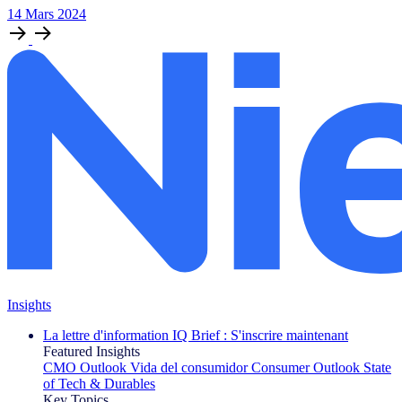
14
Mars
2024
Insights
La lettre d'information IQ Brief : S'inscrire maintenant
Featured Insights
CMO Outlook
Vida del consumidor
Consumer Outlook
State
of Tech & Durables
Key Topics