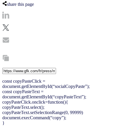
share this page
const copyPasteClick =
document.getElementById(“socialCopyPaste”);
const copyPasteText =
document.getElementById(“copyPasteText”);
copyPasteClick.onclick=function(){
copyPasteText.select();
copyPasteText.setSelectionRange(0, 99999)
document.execCommand(“copy”);
}