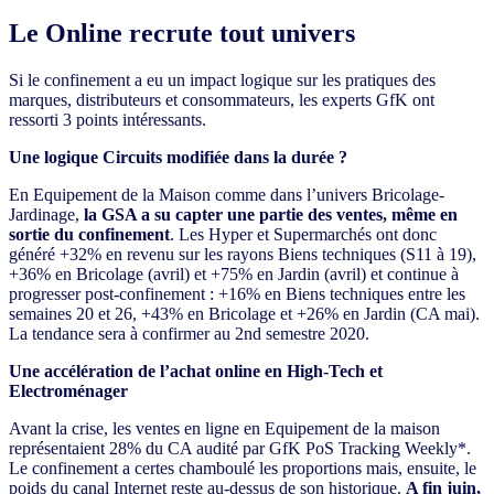
Le Online recrute tout univers
Si le confinement a eu un impact logique sur les pratiques des
marques, distributeurs et consommateurs, les experts GfK ont
ressorti 3 points intéressants.
Une logique Circuits modifiée dans la durée ?
En Equipement de la Maison comme dans l’univers Bricolage-
Jardinage,
la GSA a su capter une partie des ventes, même en
sortie du confinement
. Les Hyper et Supermarchés ont donc
généré +32% en revenu sur les rayons Biens techniques (S11 à 19),
+36% en Bricolage (avril) et +75% en Jardin (avril) et continue à
progresser post-confinement : +16% en Biens techniques entre les
semaines 20 et 26, +43% en Bricolage et +26% en Jardin (CA mai).
La tendance sera à confirmer au 2nd semestre 2020.
Une accélération de l’achat online en High-Tech et
Electroménager
Avant la crise, les ventes en ligne en Equipement de la maison
représentaient 28% du CA audité par GfK PoS Tracking Weekly*.
Le confinement a certes chamboulé les proportions mais, ensuite, le
poids du canal Internet reste au-dessus de son historique.
A fin juin,