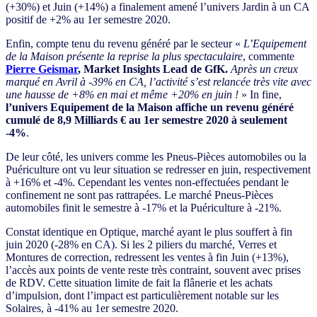
(+30%) et Juin (+14%) a finalement amené l’univers Jardin à un CA
positif de +2% au 1er semestre 2020.
Enfin, compte tenu du revenu généré par le secteur «
L’Equipement
de la Maison présente la reprise la plus spectaculaire
, commente
Pierre Geismar
, Market Insights Lead de GfK.
Après un creux
marqué en Avril à -39% en CA, l’activité s’est relancée très vite avec
une hausse de +8% en mai et même +20% en juin !
» In fine,
l’univers Equipement de la Maison affiche un revenu généré
cumulé de 8,9 Milliards € au 1er semestre 2020 à seulement
-4%
.
De leur côté, les univers comme les Pneus-Pièces automobiles ou la
Puériculture ont vu leur situation se redresser en juin, respectivement
à +16% et -4%. Cependant les ventes non-effectuées pendant le
confinement ne sont pas rattrapées. Le marché Pneus-Pièces
automobiles finit le semestre à -17% et la Puériculture à -21%.
Constat identique en Optique, marché ayant le plus souffert à fin
juin 2020 (-28% en CA). Si les 2 piliers du marché, Verres et
Montures de correction, redressent les ventes à fin Juin (+13%),
l’accès aux points de vente reste très contraint, souvent avec prises
de RDV. Cette situation limite de fait la flânerie et les achats
d’impulsion, dont l’impact est particulièrement notable sur les
Solaires, à -41% au 1er semestre 2020.