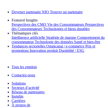
Découvrez nos exemples de réussite
Devenez partenaire NIQ
Trouver un partenaire
Featured Insights
Perspectives des CMO
Vie des Consommateurs
Perspectives
des Consommateurs
Technologies et biens durables
Thématiques clés
Intelligence artificielle
Stratégie de marque
Comportement du
consommateur
Technologie des données
Santé et bien‑être
Tendances sectorielles
Omnicanal / e‑commerce
Prix et
promotions
Innovation produit
Durabilité / ESG
La lettre d'information IQ Brief : S'inscrire maintenant
Tous les emplois
Contactez-nous
Solutions
Secteurs d’activité
Réseau de partenaires
Insights
Carrières
À propos de