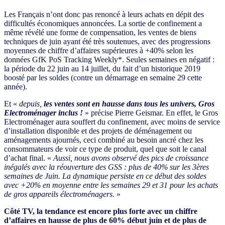
Les Français n’ont donc pas renoncé à leurs achats en dépit des
difficultés économiques annoncées. La sortie de confinement a
même révélé une forme de compensation, les ventes de biens
techniques de juin ayant été très soutenues, avec des progressions
moyennes de chiffre d’affaires supérieures à +40% selon les
données GfK PoS Tracking Weekly*. Seules semaines en négatif :
la période du 22 juin au 14 juillet, du fait d’un historique 2019
boosté par les soldes (contre un démarrage en semaine 29 cette
année).
Et «
depuis,
les ventes sont en hausse dans tous les univers, Gros
Electroménager inclus !
» précise Pierre Geismar. En effet, le Gros
Electroménager aura souffert du confinement, avec moins de service
d’installation disponible et des projets de déménagement ou
aménagements ajournés, ceci combiné au besoin ancré chez les
consommateurs de voir ce type de produit, quel que soit le canal
d’achat final. «
Aussi, nous avons observé des pics de croissance
inégalés avec la réouverture des GSS : plus de 40% sur les 3ères
semaines de Juin. La dynamique persiste en ce début des soldes
avec +20% en moyenne entre les semaines 29 et 31 pour les achats
de gros appareils électroménagers.
»
Côté TV, la tendance est encore plus forte avec un chiffre
d’affaires en hausse de plus de 60% début juin et de plus de