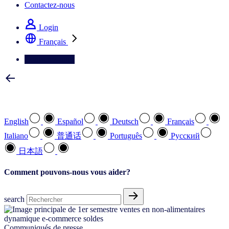
Contactez-nous
Login
Français
Contactez-nous
Sélectionnez votre langue préférée
English
Español
Deutsch
Français
Italiano
普通话
Português
Pусский
日本語
Comment pouvons-nous vous aider?
search
Communiqués de presse