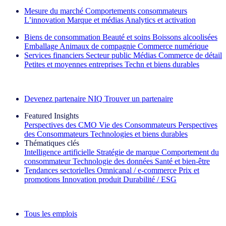
Mesure du marché
Comportements consommateurs
L’innovation
Marque et médias
Analytics et activation
Biens de consommation
Beauté et soins
Boissons alcoolisées
Emballage
Animaux de compagnie
Commerce numérique
Services financiers
Secteur public
Médias
Commerce de détail
Petites et moyennes entreprises
Techn et biens durables
Découvrez nos exemples de réussite
Devenez partenaire NIQ
Trouver un partenaire
Featured Insights
Perspectives des CMO
Vie des Consommateurs
Perspectives
des Consommateurs
Technologies et biens durables
Thématiques clés
Intelligence artificielle
Stratégie de marque
Comportement du
consommateur
Technologie des données
Santé et bien‑être
Tendances sectorielles
Omnicanal / e‑commerce
Prix et
promotions
Innovation produit
Durabilité / ESG
La lettre d'information IQ Brief : S'inscrire maintenant
Tous les emplois