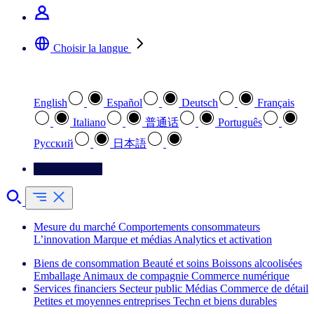
Choisir la langue
Sélectionnez votre langue préférée
English
Español
Deutsch
Français
Italiano
普通话
Português
Pусский
日本語
Contactez-nous
Mesure du marché
Comportements consommateurs
L’innovation
Marque et médias
Analytics et activation
Biens de consommation
Beauté et soins
Boissons alcoolisées
Emballage
Animaux de compagnie
Commerce numérique
Services financiers
Secteur public
Médias
Commerce de détail
Petites et moyennes entreprises
Techn et biens durables