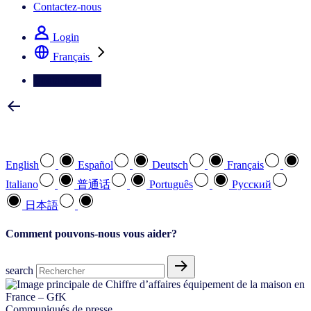
Contactez-nous
Login
Français
Contactez-nous
Sélectionnez votre langue préférée
English
Español
Deutsch
Français
Italiano
普通话
Português
Pусский
日本語
Comment pouvons-nous vous aider?
search
Communiqués de presse