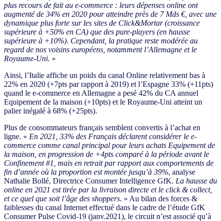
plus recours de fait au e-commerce : leurs dépenses online ont
augmenté de 34% en 2020 pour atteindre près de 7 Mds €, avec une
dynamique plus forte sur les sites de Click&Mortar (croissance
supérieure à +50% en CA) que des pure-players (en hausse
supérieure à +10%). Cependant, la pratique reste modérée au
regard de nos voisins européens, notamment l’Allemagne et le
Royaume-Uni.
»
Ainsi, l’Italie affiche un poids du canal Online relativement bas à
22% en 2020 (+7pts par rapport à 2019) et l’Espagne 33% (+11pts)
quand le e-commerce en Allemagne a pesé 42% du CA annuel
Equipement de la maison (+10pts) et le Royaume-Uni atteint un
palier inégalé à 68% (+25pts).
Plus de consommateurs français semblent convertis à l’achat en
ligne. «
En 2021, 33% des Français déclarent considérer le e-
commerce comme canal principal pour leurs achats Equipement de
la maison, en progression de +4pts comparé à la période avant le
Confinement #1, mais en retrait par rapport aux comportements de
fin d’année où la proportion est montée jusqu’à 39%
, analyse
Nathalie Bollé, Directrice Consumer Intelligence GfK.
La hausse du
online en 2021 est tirée par la livraison directe et le click & collect,
et ce quel que soit l’âge des shoppers.
» Au bilan des forces &
faiblesses du canal Internet effectué dans le cadre de l’étude GfK
Consumer Pulse Covid-19 (janv.2021), le circuit n’est associé qu’à