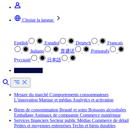
Choisir la langue
Sélectionnez votre langue préférée
English
Español
Deutsch
Français
Italiano
普通话
Português
Pусский
日本語
Contactez-nous
Mesure du marché
Comportements consommateurs
L’innovation
Marque et médias
Analytics et activation
Biens de consommation
Beauté et soins
Boissons alcoolisées
Emballage
Animaux de compagnie
Commerce numérique
Services financiers
Secteur public
Médias
Commerce de détail
Petites et moyennes entreprises
Techn et biens durables