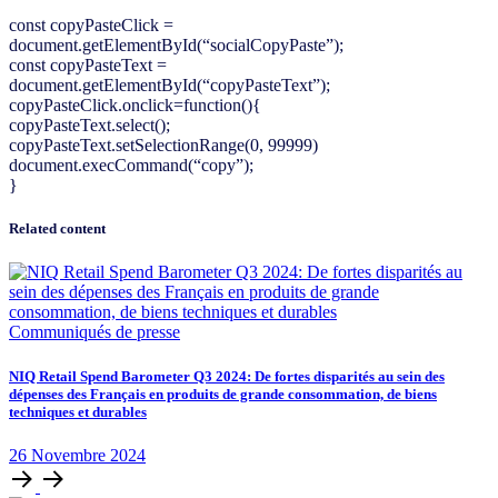
const copyPasteClick =
document.getElementById(“socialCopyPaste”);
const copyPasteText =
document.getElementById(“copyPasteText”);
copyPasteClick.onclick=function(){
copyPasteText.select();
copyPasteText.setSelectionRange(0, 99999)
document.execCommand(“copy”);
}
Related content
Communiqués de presse
NIQ Retail Spend Barometer Q3 2024: De fortes disparités au sein des
dépenses des Français en produits de grande consommation, de biens
techniques et durables
26
Novembre
2024