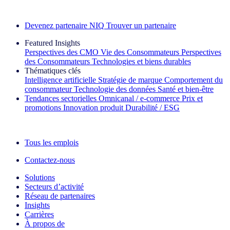
Découvrez nos exemples de réussite
Devenez partenaire NIQ
Trouver un partenaire
Featured Insights
Perspectives des CMO
Vie des Consommateurs
Perspectives
des Consommateurs
Technologies et biens durables
Thématiques clés
Intelligence artificielle
Stratégie de marque
Comportement du
consommateur
Technologie des données
Santé et bien‑être
Tendances sectorielles
Omnicanal / e‑commerce
Prix et
promotions
Innovation produit
Durabilité / ESG
La lettre d'information IQ Brief : S'inscrire maintenant
Tous les emplois
Contactez-nous
Solutions
Secteurs d’activité
Réseau de partenaires
Insights
Carrières
À propos de