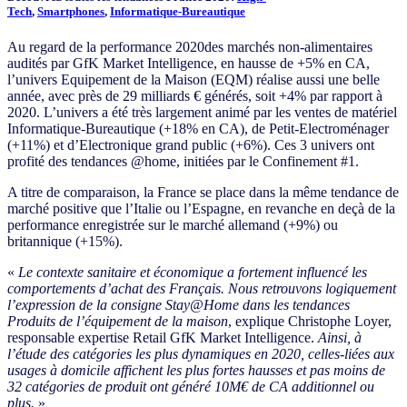
Tech
,
Smartphones
,
Informatique-Bureautique
Au regard de la performance 2020des marchés non-alimentaires
audités par GfK Market Intelligence, en hausse de +5% en CA,
l’univers Equipement de la Maison (EQM) réalise aussi une belle
année, avec près de 29 milliards € générés, soit +4% par rapport à
2020. L’univers a été très largement animé par les ventes de matériel
Informatique-Bureautique (+18% en CA), de Petit-Electroménager
(+11%) et d’Electronique grand public (+6%). Ces 3 univers ont
profité des tendances @home, initiées par le Confinement #1.
A titre de comparaison, la France se place dans la même tendance de
marché positive que l’Italie ou l’Espagne, en revanche en deçà de la
performance enregistrée sur le marché allemand (+9%) ou
britannique (+15%).
«
Le contexte sanitaire et économique a fortement influencé les
comportements d’achat des Français. Nous retrouvons logiquement
l’expression de la consigne Stay@Home dans les tendances
Produits de l’équipement de la maison
, explique Christophe Loyer,
responsable expertise Retail GfK Market Intelligence.
Ainsi, à
l’étude des catégories les plus dynamiques en 2020, celles-liées aux
usages à domicile affichent les plus fortes hausses et pas moins de
32 catégories de produit ont généré 10M€ de CA additionnel ou
plus.
»