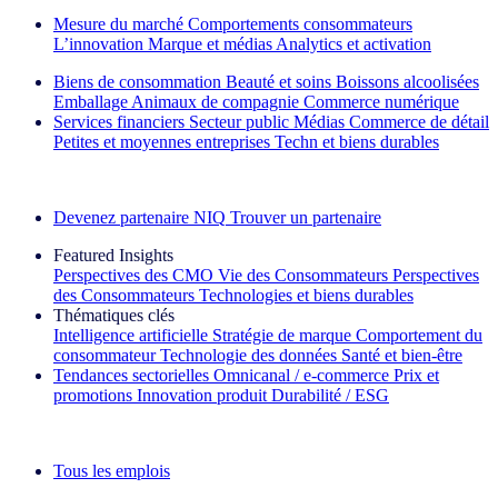
Mesure du marché
Comportements consommateurs
L’innovation
Marque et médias
Analytics et activation
Biens de consommation
Beauté et soins
Boissons alcoolisées
Emballage
Animaux de compagnie
Commerce numérique
Services financiers
Secteur public
Médias
Commerce de détail
Petites et moyennes entreprises
Techn et biens durables
Découvrez nos exemples de réussite
Devenez partenaire NIQ
Trouver un partenaire
Featured Insights
Perspectives des CMO
Vie des Consommateurs
Perspectives
des Consommateurs
Technologies et biens durables
Thématiques clés
Intelligence artificielle
Stratégie de marque
Comportement du
consommateur
Technologie des données
Santé et bien‑être
Tendances sectorielles
Omnicanal / e‑commerce
Prix et
promotions
Innovation produit
Durabilité / ESG
La lettre d'information IQ Brief : S'inscrire maintenant
Tous les emplois