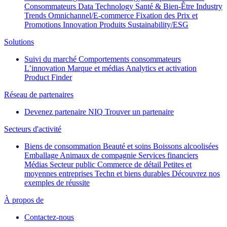
Consommateurs
Data Technology
Santé & Bien-Être
Industry
Trends
Omnichannel/E-commerce
Fixation des Prix et
Promotions
Innovation Produits
Sustainability/ESG
Solutions
Suivi du marché
Comportements consommateurs
L’innovation
Marque et médias
Analytics et activation
Product Finder
Réseau de partenaires
Devenez partenaire NIQ
Trouver un partenaire
Secteurs d'activité
Biens de consommation
Beauté et soins
Boissons alcoolisées
Emballage
Animaux de compagnie
Services financiers
Médias
Secteur public
Commerce de détail
Petites et
moyennes entreprises
Techn et biens durables
Découvrez nos
exemples de réussite
À propos de
Contactez-nous