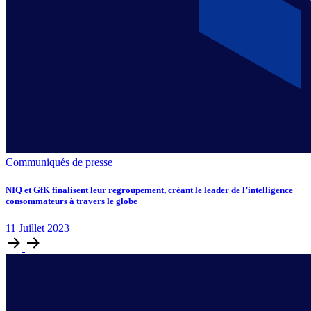
Communiqués de presse
NIQ et GfK finalisent leur regroupement, créant le leader de l’intelligence
consommateurs à travers le globe
11
Juillet
2023