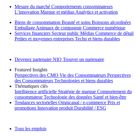
Mesure du marché
Comportements consommateurs
L’innovation
Marque et médias
Analytics et activation
Biens de consommation
Beauté et soins
Boissons alcoolisées
Emballage
Animaux de compagnie
Commerce numérique
Services financiers
Secteur public
Médias
Commerce de détail
Petites et moyennes entreprises
Techn et biens durables
Découvrez nos exemples de réussite
Devenez partenaire NIQ
Trouver un partenaire
Featured Insights
Perspectives des CMO
Vie des Consommateurs
Perspectives
des Consommateurs
Technologies et biens durables
Thématiques clés
Intelligence artificielle
Stratégie de marque
Comportement du
consommateur
Technologie des données
Santé et bien‑être
Tendances sectorielles
Omnicanal / e‑commerce
Prix et
promotions
Innovation produit
Durabilité / ESG
La lettre d'information IQ Brief : S'inscrire maintenant
Tous les emplois