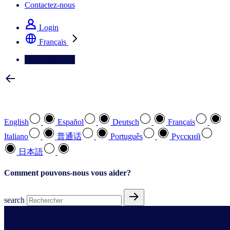
Contactez-nous
Login
Français
Contactez-nous
Sélectionnez votre langue préférée
English
Español
Deutsch
Français
Italiano
普通话
Português
Pусский
日本語
Comment pouvons-nous vous aider?
search