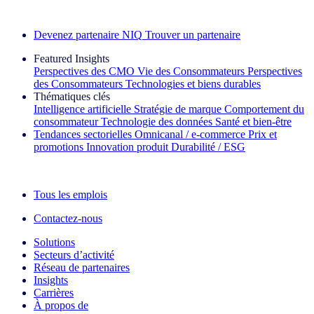
Découvrez nos exemples de réussite
Devenez partenaire NIQ
Trouver un partenaire
Featured Insights
Perspectives des CMO
Vie des Consommateurs
Perspectives
des Consommateurs
Technologies et biens durables
Thématiques clés
Intelligence artificielle
Stratégie de marque
Comportement du
consommateur
Technologie des données
Santé et bien‑être
Tendances sectorielles
Omnicanal / e‑commerce
Prix et
promotions
Innovation produit
Durabilité / ESG
La lettre d'information IQ Brief : S'inscrire maintenant
Tous les emplois
Contactez-nous
Solutions
Secteurs d’activité
Réseau de partenaires
Insights
Carrières
À propos de