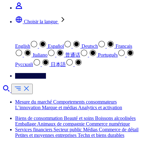
Choisir la langue
Sélectionnez votre langue préférée
English
Español
Deutsch
Français
Italiano
普通话
Português
Pусский
日本語
Contactez-nous
Mesure du marché
Comportements consommateurs
L’innovation
Marque et médias
Analytics et activation
Biens de consommation
Beauté et soins
Boissons alcoolisées
Emballage
Animaux de compagnie
Commerce numérique
Services financiers
Secteur public
Médias
Commerce de détail
Petites et moyennes entreprises
Techn et biens durables