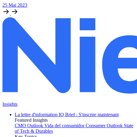
25
Mai
2023
Insights
La lettre d'information IQ Brief : S'inscrire maintenant
Featured Insights
CMO Outlook
Vida del consumidor
Consumer Outlook
State
of Tech & Durables
Key Topics