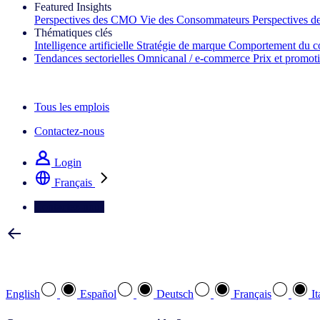
Featured Insights
Perspectives des CMO
Vie des Consommateurs
Perspectives 
Thématiques clés
Intelligence artificielle
Stratégie de marque
Comportement du c
Tendances sectorielles
Omnicanal / e‑commerce
Prix et promot
La lettre d'information IQ Brief : S'inscrire maintenant
Tous les emplois
Contactez-nous
Login
Français
Contactez-nous
Sélectionnez votre langue préférée
English
Español
Deutsch
Français
It