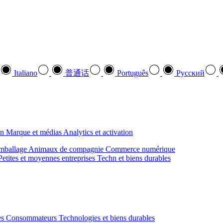
Italiano
普通话
Português
Pусский
on
Marque et médias
Analytics et activation
mballage
Animaux de compagnie
Commerce numérique
Petites et moyennes entreprises
Techn et biens durables
des Consommateurs
Technologies et biens durables