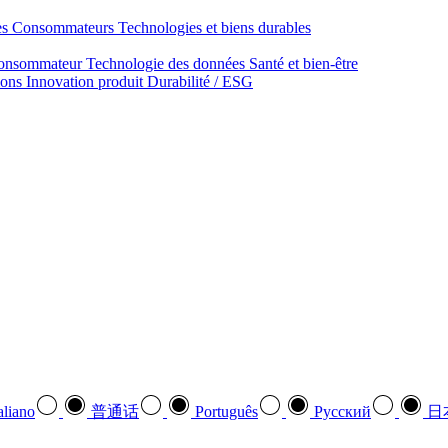
des Consommateurs
Technologies et biens durables
onsommateur
Technologie des données
Santé et bien‑être
ions
Innovation produit
Durabilité / ESG
aliano
普通话
Português
Pусский
日