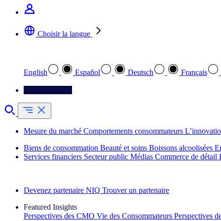
Choisir la langue
Sélectionnez votre langue préférée
English
Español
Deutsch
Français
Contactez-nous
Mesure du marché
Comportements consommateurs
L’innovati
Biens de consommation
Beauté et soins
Boissons alcoolisées
E
Services financiers
Secteur public
Médias
Commerce de détail
Découvrez nos exemples de réussite
Devenez partenaire NIQ
Trouver un partenaire
Featured Insights
Perspectives des CMO
Vie des Consommateurs
Perspectives 