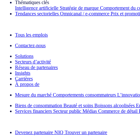
Thématiques clés
Intelligence artificielle
Stratégie de marque
Comportement du c
Tendances sectorielles
Omnicanal / e‑commerce
Prix et promot
La lettre d'information IQ Brief : S'inscrire maintenant
Tous les emplois
Contactez-nous
Solutions
Secteurs d’activité
Réseau de partenaires
Insights
Carrières
À propos de
Mesure du marché
Comportements consommateurs
L’innovati
Biens de consommation
Beauté et soins
Boissons alcoolisées
E
Services financiers
Secteur public
Médias
Commerce de détail
Découvrez nos exemples de réussite
Devenez partenaire NIQ
Trouver un partenaire