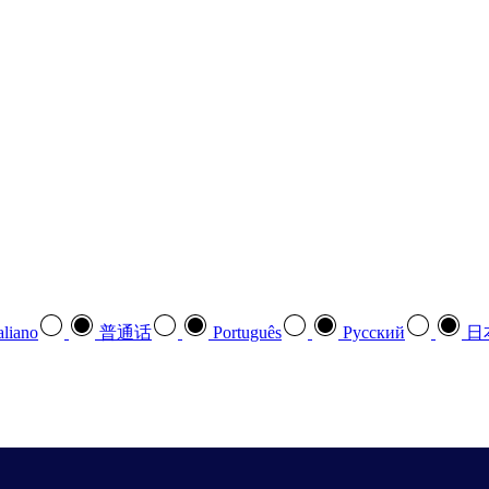
aliano
普通话
Português
Pусский
日