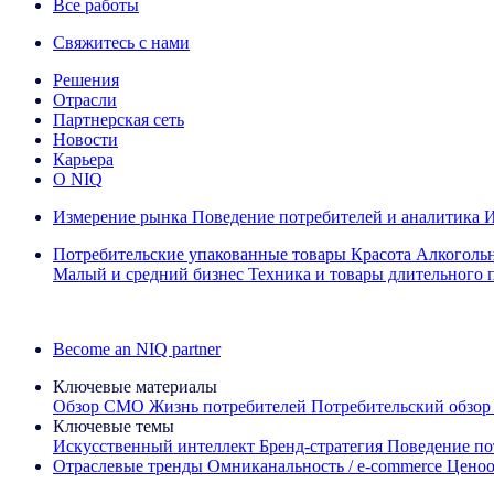
Все работы
Свяжитесь с нами
Решения
Отрасли
Партнерская сеть
Новости
Карьера
О NIQ
Измерение рынка
Поведение потребителей и аналитика
И
Потребительские упакованные товары
Красота
Алкоголь
Малый и средний бизнес
Техника и товары длительного 
Ознакомьтесь с нашими историями успеха
Become an NIQ partner
Ключевые материалы
Обзор CMO
Жизнь потребителей
Потребительский обзор
Ключевые темы
Искусственный интеллект
Бренд‑стратегия
Поведение по
Отраслевые тренды
Омниканальность / e‑commerce
Ценоо