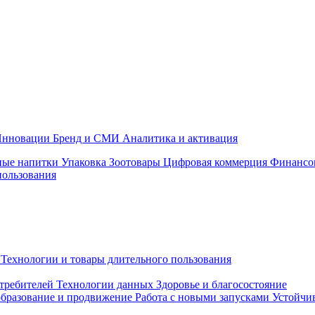
нновации
Бренд и СМИ
Аналитика и активация
ные напитки
Упаковка
Зоотовары
Цифровая коммерция
Финансо
пользования
Технологии и товары длительного пользования
требителей
Технологии данных
Здоровье и благосостояние
бразование и продвижение
Работа с новыми запусками
Устойчив