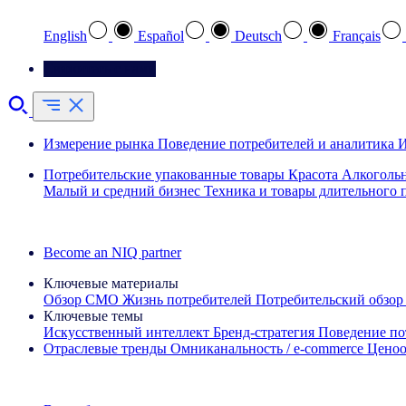
English
Español
Deutsch
Français
Свяжитесь с нами
Измерение рынка
Поведение потребителей и аналитика
И
Потребительские упакованные товары
Красота
Алкоголь
Малый и средний бизнес
Техника и товары длительного 
Ознакомьтесь с нашими историями успеха
Become an NIQ partner
Ключевые материалы
Обзор CMO
Жизнь потребителей
Потребительский обзор
Ключевые темы
Искусственный интеллект
Бренд‑стратегия
Поведение по
Отраслевые тренды
Омниканальность / e‑commerce
Ценоо
Информационная рассылка IQ Brief: Подпишитесь сейчас