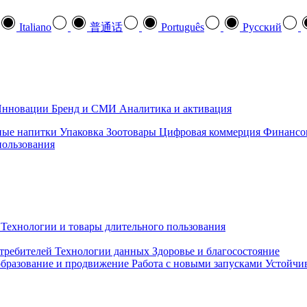
Italiano
普通话
Português
Pусский
нновации
Бренд и СМИ
Аналитика и активация
ные напитки
Упаковка
Зоотовары
Цифровая коммерция
Финансо
пользования
Технологии и товары длительного пользования
требителей
Технологии данных
Здоровье и благосостояние
бразование и продвижение
Работа с новыми запусками
Устойчив