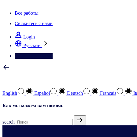
Информационная рассылка IQ Brief: Подпишитесь сейчас
Все работы
Свяжитесь с нами
Login
Pусский
Свяжитесь с нами
Выберите предпочтительный язык
English
Español
Deutsch
Français
It
Как мы можем вам помочь
search