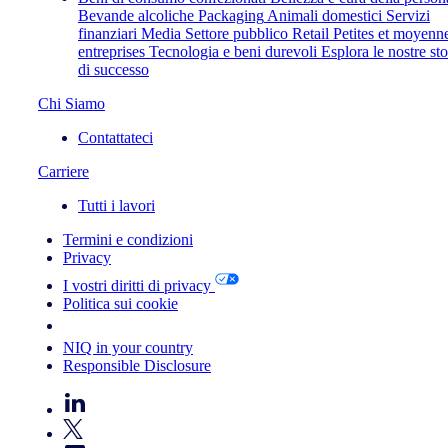
Bevande alcoliche
Packaging
Animali domestici
Servizi
finanziari
Media
Settore pubblico
Retail
Petites et moyenn
entreprises
Tecnologia e beni durevoli
Esplora le nostre sto
di successo
Chi Siamo
Contattateci
Carriere
Tutti i lavori
Termini e condizioni
Privacy
I vostri diritti di privacy
Politica sui cookie
Your Cookie Choices
NIQ in your country
Responsible Disclosure