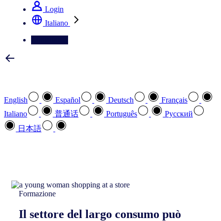
Login
Italiano
Contattateci
Selezionare la lingua preferita
English
Español
Deutsch
Français
Italiano
普通话
Português
Pусский
日本語
Come possiamo aiutarvi
search
Formazione
Il settore del largo consumo può