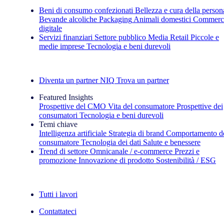
Beni di consumo confezionati
Bellezza e cura della person
Bevande alcoliche
Packaging
Animali domestici
Commerc
digitale
Servizi finanziari
Settore pubblico
Media
Retail
Piccole e
medie imprese
Tecnologia e beni durevoli
Esplora le nostre storie di successo
Diventa un partner NIQ
Trova un partner
Featured Insights
Prospettive del CMO
Vita del consumatore
Prospettive dei
consumatori
Tecnologia e beni durevoli
Temi chiave
Intelligenza artificiale
Strategia di brand
Comportamento d
consumatore
Tecnologia dei dati
Salute e benessere
Trend di settore
Omnicanale / e‑commerce
Prezzi e
promozione
Innovazione di prodotto
Sostenibilità / ESG
La newsletter IQ Brief: Iscriviti ora
Tutti i lavori
Contattateci