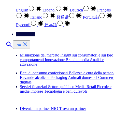
English
Español
Deutsch
Français
Italiano
普通话
Português
Pусский
日本語
Contattateci
Misurazione del mercato
Insight sui consumatori e sui loro
comportamenti
Innovazione
Brand e media
Analisi e
attivazione
Beni di consumo confezionati
Bellezza e cura della person
Bevande alcoliche
Packaging
Animali domestici
Commerc
digitale
Servizi finanziari
Settore pubblico
Media
Retail
Piccole e
medie imprese
Tecnologia e beni durevoli
Esplora le nostre storie di successo
Diventa un partner NIQ
Trova un partner