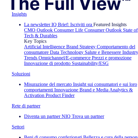
Insights
La newsletter IQ Brief: Iscriviti ora
Featured Insights
CMO Outlook
Consumer Life
Consumer Outlook
State of
Tech & Durables
Key Topics
Artificial Intelligence
Brand Strategy
Comportamento del
consumatore
Data Technology
Salute e Benessere
Industr
Trends
Omnichannel/E-commerce
Prezzi e promozione
Innovazione di prodotto
Sustainability/ESG
Soluzioni
Misurazione del mercato
Insight sui consumatori e sui loro
comportamenti
Innovazione
Brand e Media
Analytics &
Activation
Product Finder
Rete di partner
Diventa un partner NIQ
Trova un partner
Settori
Beni di consumo confezionati
Bellezza e cura della person