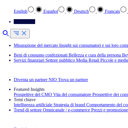
English
Español
Deutsch
Français
Contattateci
Misurazione del mercato
Insight sui consumatori e sui loro co
Beni di consumo confezionati
Bellezza e cura della persona
Bev
Servizi finanziari
Settore pubblico
Media
Retail
Piccole e medi
Esplora le nostre storie di successo
Diventa un partner NIQ
Trova un partner
Featured Insights
Prospettive del CMO
Vita del consumatore
Prospettive dei con
Temi chiave
Intelligenza artificiale
Strategia di brand
Comportamento del co
Trend di settore
Omnicanale / e‑commerce
Prezzi e promozione
La newsletter IQ Brief: Iscriviti ora