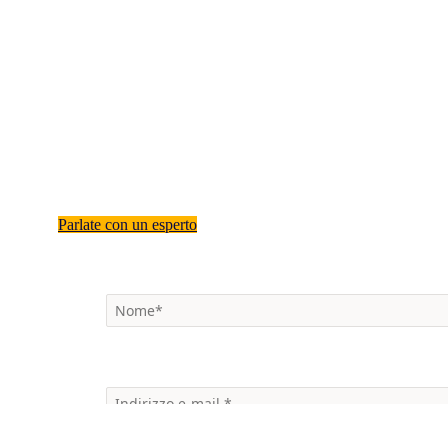
Media
Utilizza i dati NIQ sui consumatori per potenziare le tue campag
raggiungere segmenti di pubblico più redditizi e misurare l’effe
Parlate con un esperto