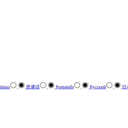
aliano
普通话
Português
Pусский
日