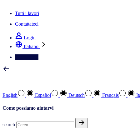
La newsletter IQ Brief: Iscriviti ora
Tutti i lavori
Contattateci
Login
Italiano
Contattateci
Selezionare la lingua preferita
English
Español
Deutsch
Français
It
Come possiamo aiutarvi
search