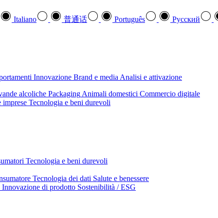
Italiano
普通话
Português
Pусский
mportamenti
Innovazione
Brand e media
Analisi e attivazione
ande alcoliche
Packaging
Animali domestici
Commercio digitale
e imprese
Tecnologia e beni durevoli
sumatori
Tecnologia e beni durevoli
nsumatore
Tecnologia dei dati
Salute e benessere
Innovazione di prodotto
Sostenibilità / ESG