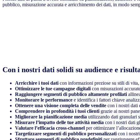
pubblico, misurazione accurata e arricchimento dei dati, in modo sempr
Con i nostri dati solidi su audience e risulta
Arricchire i tuoi dati
con informazioni preziose su stili di vita
Ottimizzare le tue campagne digitali
con misurazioni accurate
Raggiungere segmenti di pubblico altamente profilati
alline
Monitorare le performance
e identifica i fattori chiave anal
Ottenere una visione completa delle vendite
con i nostri dati 
Comprendere in profondità i tuoi clienti
grazie ai nostri pane
Migliorare la pianificazione media
utilizzando dati granulari 
Misurare l’impatto delle tue attività media
con i nostri dati g
Valutare l’efficacia cross-channel
per ottimizzare l’allocazion
Targetizzare segmenti di pubblico personalizzati
con i nostri
Sfruttare segmenti di pubblico predefiniti
per raggiungere eff