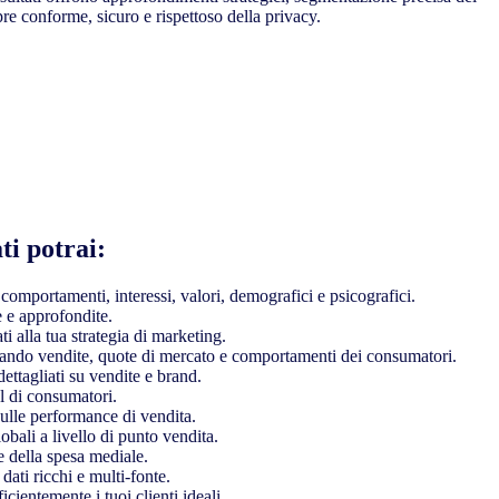
e conforme, sicuro e rispettoso della privacy.
ti potrai:
, comportamenti, interessi, valori, demografici e psicografici.
 e approfondite.
ati alla tua strategia di marketing.
izzando vendite, quote di mercato e comportamenti dei consumatori.
dettagliati su vendite e brand.
l di consumatori.
sulle performance di vendita.
lobali a livello di punto vendita.
e della spesa mediale.
 dati ricchi e multi-fonte.
icientemente i tuoi clienti ideali.