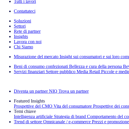
Tutti i lavori
Contattateci
Soluzioni
Settori
Rete di partner
Insights
Lavora con noi
Chi Siamo
Misurazione del mercato
Insight sui consumatori e sui loro co
Beni di consumo confezionati
Bellezza e cura della persona
Bev
Servizi finanziari
Settore pubblico
Media
Retail
Piccole e medi
Esplora le nostre storie di successo
Diventa un partner NIQ
Trova un partner
Featured Insights
Prospettive del CMO
Vita del consumatore
Prospettive dei con
Temi chiave
Intelligenza artificiale
Strategia di brand
Comportamento del co
Trend di settore
Omnicanale / e‑commerce
Prezzi e promozione