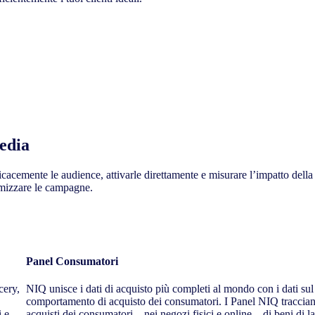
Media
ficacemente le audience, attivarle direttamente e misurare l’impatto della
imizzare le campagne.
Panel Consumatori
cery,
NIQ unisce i dati di acquisto più completi al mondo con i dati sul
comportamento di acquisto dei consumatori. I Panel NIQ traccian
i e
acquisti dei consumatori – nei negozi fisici e online – di beni di l