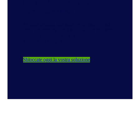
Retail Measurement
Services (RMS)
Affidati ai nostri dati sulle performance e sui
trend dei mercati Retail ed E-tail con le nostre
soluzioni complete per la misurazione del
mercato del Largo Consumo.
Sbloccate oggi la vostra soluzione