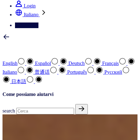
Login
Italiano
Contattateci
Selezionare la lingua preferita
English
Español
Deutsch
Français
Italiano
普通话
Português
Pусский
日本語
Come possiamo aiutarvi
search