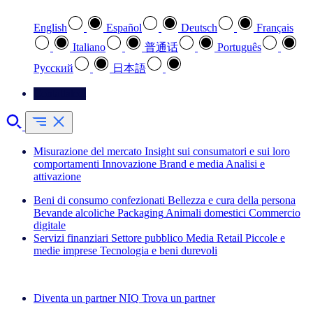
English
Español
Deutsch
Français
Italiano
普通话
Português
Pусский
日本語
Contattateci
Misurazione del mercato
Insight sui consumatori e sui loro
comportamenti
Innovazione
Brand e media
Analisi e
attivazione
Beni di consumo confezionati
Bellezza e cura della persona
Bevande alcoliche
Packaging
Animali domestici
Commercio
digitale
Servizi finanziari
Settore pubblico
Media
Retail
Piccole e
medie imprese
Tecnologia e beni durevoli
Esplora le nostre storie di successo
Diventa un partner NIQ
Trova un partner