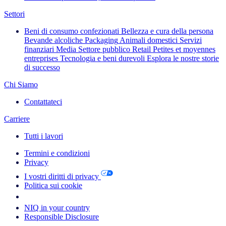
Settori
Beni di consumo confezionati
Bellezza e cura della persona
Bevande alcoliche
Packaging
Animali domestici
Servizi
finanziari
Media
Settore pubblico
Retail
Petites et moyennes
entreprises
Tecnologia e beni durevoli
Esplora le nostre storie
di successo
Chi Siamo
Contattateci
Carriere
Tutti i lavori
Termini e condizioni
Privacy
I vostri diritti di privacy
Politica sui cookie
Your Cookie Choices
NIQ in your country
Responsible Disclosure