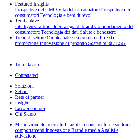
Featured Insights
Prospettive del CMO
Vita del consumatore
Prospettive dei
consumatori
Tecnologia e beni durevoli
Temi chiave
Intelligenza artificiale
Strategia di brand
Comportamento del
consumatore
Tecnologia dei dati
Salute e benessere
Trend di settore
Omnicanale / e‑commerce
Prezzi e
promozione
Innovazione di prodotto
Sostenibilità / ESG
La newsletter IQ Brief: Iscriviti ora
Tutti i lavori
Contattateci
Soluzioni
Settori
Rete di partner
Insights
Lavora con noi
Chi Siamo
Misurazione del mercato
Insight sui consumatori e sui loro
comportamenti
Innovazione
Brand e media
Analisi e
attivazione