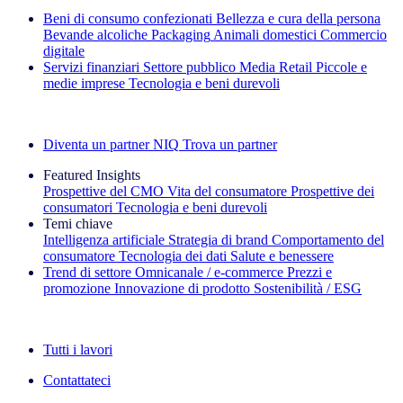
Beni di consumo confezionati
Bellezza e cura della persona
Bevande alcoliche
Packaging
Animali domestici
Commercio
digitale
Servizi finanziari
Settore pubblico
Media
Retail
Piccole e
medie imprese
Tecnologia e beni durevoli
Esplora le nostre storie di successo
Diventa un partner NIQ
Trova un partner
Featured Insights
Prospettive del CMO
Vita del consumatore
Prospettive dei
consumatori
Tecnologia e beni durevoli
Temi chiave
Intelligenza artificiale
Strategia di brand
Comportamento del
consumatore
Tecnologia dei dati
Salute e benessere
Trend di settore
Omnicanale / e‑commerce
Prezzi e
promozione
Innovazione di prodotto
Sostenibilità / ESG
La newsletter IQ Brief: Iscriviti ora
Tutti i lavori
Contattateci