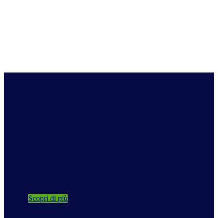
NIQ’s Product Finder
Scopri la nostra innovativa offerta di prodotti e i
vantaggi della Full View™.
Scopri di più