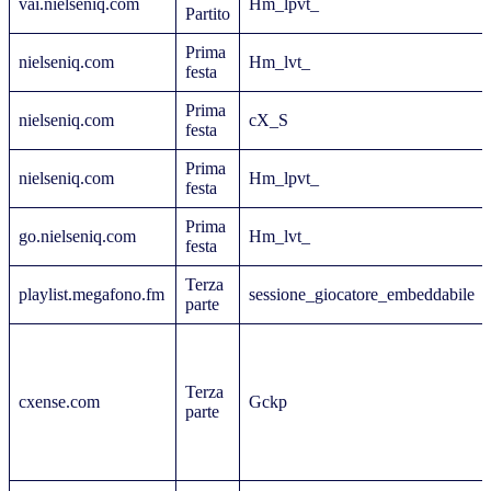
vai.nielseniq.com
Hm_lpvt_
Partito
Prima
nielseniq.com
Hm_lvt_
festa
Prima
nielseniq.com
cX_S
festa
Prima
nielseniq.com
Hm_lpvt_
festa
Prima
go.nielseniq.com
Hm_lvt_
festa
Terza
playlist.megafono.fm
sessione_giocatore_embeddabile
parte
Terza
cxense.com
Gckp
parte