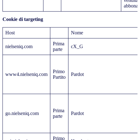
vendita 
abbonam
Cookie di targeting
Host
Nome
Prima
nielseniq.com
cX_G
parte
Primo
www4.nielseniq.com
Pardot
Partito
Prima
go.nielseniq.com
Pardot
parte
Primo