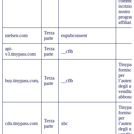
commiss
iscrizion
nostro
program
affiliazi
Terza
nielsen.com
eupubconsent
parte
api-
Terza
__cflb
v3.tinypass.com
parte
Tinypas
fornisce
per
Terza
buy.tinypass.com,
__cflb
l’autent
parte
degli ute
vendita 
abbonam
Tinypas
fornisce
per
Terza
cdn.tinypass.com
xbc
l’autent
parte
degli ute