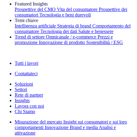
Featured Insights
Prospettive del CMO
Vita del consumatore
Prospettive dei
consumatori
Tecnologia e beni durevoli
Temi chiave
Intelligenza artificiale
Strategia di brand
Comportamento del
consumatore
Tecnologia dei dati
Salute e benessere
Trend di settore
Omnicanale / e‑commerce
Prezzi e
promozione
Innovazione di prodotto
Sostenibilità / ESG
La newsletter IQ Brief: Iscriviti ora
Tutti i lavori
Contattateci
Soluzioni
Settori
Rete di partner
Insights
Lavora con noi
Chi Siamo
Misurazione del mercato
Insight sui consumatori e sui loro
comportamenti
Innovazione
Brand e media
Analisi e
attivazione