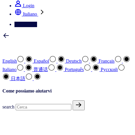
Login
Italiano
Contattateci
Selezionare la lingua preferita
English
Español
Deutsch
Français
Italiano
普通话
Português
Pусский
日本語
Come possiamo aiutarvi
search