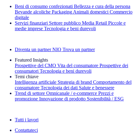
Beni di consumo confezionati
Bellezza e cura della persona
Bevande alcoliche
Packaging
Animali domestici
Commercio
digitale
Servizi finanziari
Settore pubblico
Media
Retail
Piccole e
medie imprese
Tecnologia e beni durevoli
Esplora le nostre storie di successo
Diventa un partner NIQ
Trova un partner
Featured Insights
Prospettive del CMO
Vita del consumatore
Prospettive dei
consumatori
Tecnologia e beni durevoli
Temi chiave
Intelligenza artificiale
Strategia di brand
Comportamento del
consumatore
Tecnologia dei dati
Salute e benessere
Trend di settore
Omnicanale / e‑commerce
Prezzi e
promozione
Innovazione di prodotto
Sostenibilità / ESG
La newsletter IQ Brief: Iscriviti ora
Tutti i lavori
Contattateci