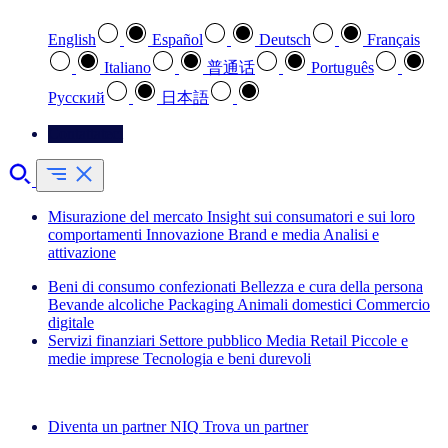
English
Español
Deutsch
Français
Italiano
普通话
Português
Pусский
日本語
Contattateci
Misurazione del mercato
Insight sui consumatori e sui loro
comportamenti
Innovazione
Brand e media
Analisi e
attivazione
Beni di consumo confezionati
Bellezza e cura della persona
Bevande alcoliche
Packaging
Animali domestici
Commercio
digitale
Servizi finanziari
Settore pubblico
Media
Retail
Piccole e
medie imprese
Tecnologia e beni durevoli
Esplora le nostre storie di successo
Diventa un partner NIQ
Trova un partner