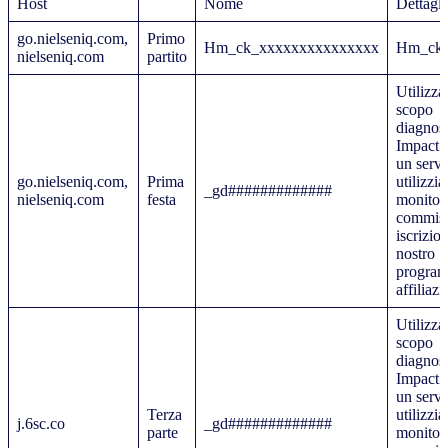
Host
Nome
Dettagli
go.nielseniq.com,
Primo
Hm_ck_xxxxxxxxxxxxxxx
Hm_ck
nielseniq.com
partito
Utilizza
scopo
diagnost
Impact 
un servi
go.nielseniq.com,
Prima
utilizzi
_gd#############
nielseniq.com
festa
monitora
commiss
iscrizion
nostro
program
affiliazi
Utilizza
scopo
diagnost
Impact 
un servi
Terza
utilizzi
j.6sc.co
_gd#############
parte
monitora