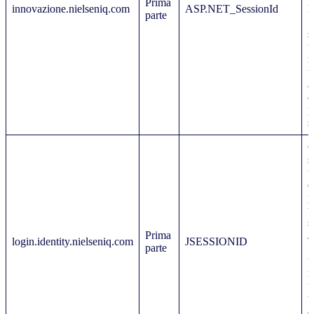
Prima
innovazione.nielseniq.com
ASP.NET_SessionId
M
parte
.
s
u
m
u
a
d
p
s
C
s
u
d
p
u
s
Prima
J
login.identity.nielseniq.com
JSESSIONID
parte
S
u
m
u
u
a