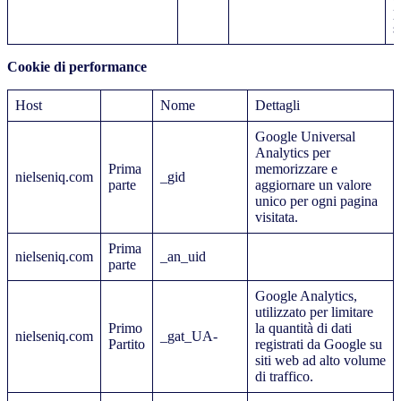
p
s
Cookie di performance
Host
Nome
Dettagli
Google Universal
Analytics per
Prima
memorizzare e
nielseniq.com
_gid
parte
aggiornare un valore
unico per ogni pagina
visitata.
Prima
nielseniq.com
_an_uid
parte
Google Analytics,
utilizzato per limitare
Primo
la quantità di dati
nielseniq.com
_gat_UA-
Partito
registrati da Google su
siti web ad alto volume
di traffico.