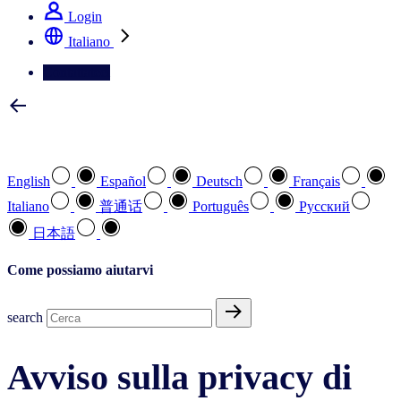
Login
Italiano
Contattateci
Selezionare la lingua preferita
English
Español
Deutsch
Français
Italiano
普通话
Português
Pусский
日本語
Come possiamo aiutarvi
search
Avviso sulla privacy di