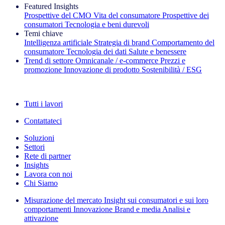
Featured Insights
Prospettive del CMO
Vita del consumatore
Prospettive dei
consumatori
Tecnologia e beni durevoli
Temi chiave
Intelligenza artificiale
Strategia di brand
Comportamento del
consumatore
Tecnologia dei dati
Salute e benessere
Trend di settore
Omnicanale / e‑commerce
Prezzi e
promozione
Innovazione di prodotto
Sostenibilità / ESG
La newsletter IQ Brief: Iscriviti ora
Tutti i lavori
Contattateci
Soluzioni
Settori
Rete di partner
Insights
Lavora con noi
Chi Siamo
Misurazione del mercato
Insight sui consumatori e sui loro
comportamenti
Innovazione
Brand e media
Analisi e
attivazione