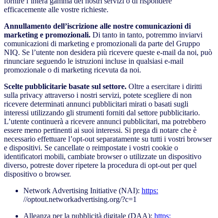
fornire l’intera gamma dei nostri servizi o di rispondere
efficacemente alle vostre richieste.
Annullamento dell’iscrizione alle nostre comunicazioni di
marketing e promozionali.
Di tanto in tanto, potremmo inviarvi
comunicazioni di marketing e promozionali da parte del Gruppo
NIQ. Se l’utente non desidera più ricevere queste e-mail da noi, può
rinunciare seguendo le istruzioni incluse in qualsiasi e-mail
promozionale o di marketing ricevuta da noi.
Scelte pubblicitarie basate sul settore.
Oltre a esercitare i diritti
sulla privacy attraverso i nostri servizi, potete scegliere di non
ricevere determinati annunci pubblicitari mirati o basati sugli
interessi utilizzando gli strumenti forniti dal settore pubblicitario.
L’utente continuerà a ricevere annunci pubblicitari, ma potrebbero
essere meno pertinenti ai suoi interessi. Si prega di notare che è
necessario effettuare l’opt-out separatamente su tutti i vostri browser
e dispositivi. Se cancellate o reimpostate i vostri cookie o
identificatori mobili, cambiate browser o utilizzate un dispositivo
diverso, potreste dover ripetere la procedura di opt-out per quel
dispositivo o browser.
Network Advertising Initiative (NAI):
https:
//optout.networkadvertising.org/?c=1
Alleanza per la pubblicità digitale (DAA):
https: