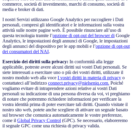
commerce, società di investimento, marchi di consumo, società di
media e broker di dati.
I nostri Servizi utilizzano Google Analytics per raccogliere i Dati
personali, compresi gli identificatori e le informazioni sulla vostra
attività sulle nostre pagine web. È possibile rinunciare all’uso di
questa tecnologia tramite l’
opzione di opt-out del browser di
Google
Analytics, le impostazioni degli annunci di Google, le impostazioni
degli annunci del dispositivo per le app mobili e l’
opzione di opt-out
dei consumatori del NAI
.
Esercizio dei diritti sulla privacy:
In conformità alla legge
applicabile, potreste avere alcuni diritti sui vostri Dati personali. Se
siete interessati a esercitare uno o più dei vostri diritti, utilizzate il
nostro modulo web alla voce
I vostri diritti in materia di privacy
o
contattateci all’indirizzo
connect.privacy@nielseniq.com.
Poiché
vogliamo evitare di intraprendere azioni relative ai vostri Dati
personali su indicazione di una persona diversa da voi, vi preghiamo
di notare che potremmo richiedere informazioni per verificare la
vostra identità prima di poter esercitare tali diritti. Quando visitate il
nostro sito web, potete anche scegliere di attivare un segnale basato
sul browser che comunica automaticamente le vostre preferenze,
come il
Global Privacy Control
(GPC). Se necessario, elaboreremo
il segnale GPC come una richiesta di privacy valida.