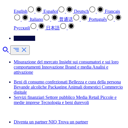
English
Español
Deutsch
Français
Italiano
普通话
Português
Pусский
日本語
Contattateci
Misurazione del mercato
Insight sui consumatori e sui loro
comportamenti
Innovazione
Brand e media
Analisi e
attivazione
Beni di consumo confezionati
Bellezza e cura della persona
Bevande alcoliche
Packaging
Animali domestici
Commercio
digitale
Servizi finanziari
Settore pubblico
Media
Retail
Piccole e
medie imprese
Tecnologia e beni durevoli
Esplora le nostre storie di successo
Diventa un partner NIQ
Trova un partner