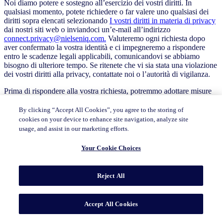
Noi diamo potere e sostegno all’esercizio dei vostri diritti. In
qualsiasi momento, potete richiedere o far valere uno qualsiasi dei
diritti sopra elencati selezionando
I vostri diritti in materia di privacy
dai nostri siti web o inviandoci un’e-mail all’indirizzo
connect.privacy@nielseniq.com.
Valuteremo ogni richiesta dopo
aver confermato la vostra identità e ci impegneremo a rispondere
entro le scadenze legali applicabili, comunicandovi se abbiamo
bisogno di ulteriore tempo. Se ritenete che vi sia stata una violazione
dei vostri diritti alla privacy, contattate noi o l’autorità di vigilanza.
Prima di rispondere alla vostra richiesta, potremmo adottare misure
per confermare la vostra identità ponendovi una serie di domande
sulle vostre precedenti interazioni con noi. Potremmo rifiutare una
By clicking “Accept All Cookies”, you agree to the storing of
richiesta (diversa da una richiesta di opt-out) se non siamo in grado
cookies on your device to enhance site navigation, analyze site
di confermare la vostra identità (o l’autorità di un agente per
usage, and assist in our marketing efforts.
effettuare la richiesta) o di confermare che i Dati personali che
conserviamo si riferiscono a voi.
Your Cookie Choices
Il Gruppo NIQ non discrimina l’utente che decide di esercitare i
propri diritti alla privacy.
Reject All
RICHIESTE DI AGENTI AUTORIZZATI
Solo l’utente, o una persona legalmente autorizzata ad agire per suo
Accept All Cookies
conto, può presentare una richiesta relativa ai propri Dati personali.