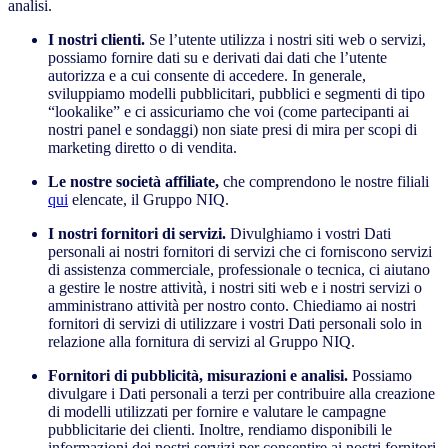
analisi.
I nostri clienti.
Se l’utente utilizza i nostri siti web o servizi,
possiamo fornire dati su e derivati dai dati che l’utente
autorizza e a cui consente di accedere. In generale,
sviluppiamo modelli pubblicitari, pubblici e segmenti di tipo
“lookalike” e ci assicuriamo che voi (come partecipanti ai
nostri panel e sondaggi) non siate presi di mira per scopi di
marketing diretto o di vendita.
Le nostre società affiliate,
che comprendono le nostre filiali
qui
elencate, il Gruppo NIQ.
I nostri fornitori di servizi.
Divulghiamo i vostri Dati
personali ai nostri fornitori di servizi che ci forniscono servizi
di assistenza commerciale, professionale o tecnica, ci aiutano
a gestire le nostre attività, i nostri siti web e i nostri servizi o
amministrano attività per nostro conto. Chiediamo ai nostri
fornitori di servizi di utilizzare i vostri Dati personali solo in
relazione alla fornitura di servizi al Gruppo NIQ.
Fornitori di pubblicità, misurazioni e analisi.
Possiamo
divulgare i Dati personali a terzi per contribuire alla creazione
di modelli utilizzati per fornire e valutare le campagne
pubblicitarie dei clienti. Inoltre, rendiamo disponibili le
informazioni dei nostri servizi per consentire ai nostri fornitori