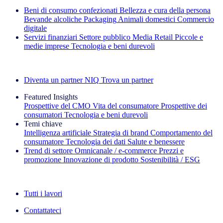
Beni di consumo confezionati
Bellezza e cura della persona
Bevande alcoliche
Packaging
Animali domestici
Commercio
digitale
Servizi finanziari
Settore pubblico
Media
Retail
Piccole e
medie imprese
Tecnologia e beni durevoli
Esplora le nostre storie di successo
Diventa un partner NIQ
Trova un partner
Featured Insights
Prospettive del CMO
Vita del consumatore
Prospettive dei
consumatori
Tecnologia e beni durevoli
Temi chiave
Intelligenza artificiale
Strategia di brand
Comportamento del
consumatore
Tecnologia dei dati
Salute e benessere
Trend di settore
Omnicanale / e‑commerce
Prezzi e
promozione
Innovazione di prodotto
Sostenibilità / ESG
La newsletter IQ Brief: Iscriviti ora
Tutti i lavori
Contattateci