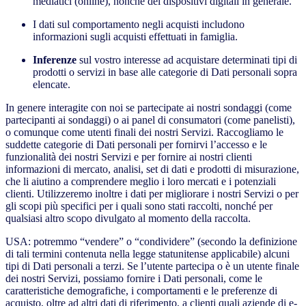
mediatici (online), nonché dei dispositivi digitali in generale.
I dati sul comportamento negli acquisti includono
informazioni sugli acquisti effettuati in famiglia.
Inferenze
sul vostro interesse ad acquistare determinati tipi di
prodotti o servizi in base alle categorie di Dati personali sopra
elencate.
In genere interagite con noi se partecipate ai nostri sondaggi (come
partecipanti ai sondaggi) o ai panel di consumatori (come panelisti),
o comunque come utenti finali dei nostri Servizi. Raccogliamo le
suddette categorie di Dati personali per fornirvi l’accesso e le
funzionalità dei nostri Servizi e per fornire ai nostri clienti
informazioni di mercato, analisi, set di dati e prodotti di misurazione,
che li aiutino a comprendere meglio i loro mercati e i potenziali
clienti. Utilizzeremo inoltre i dati per migliorare i nostri Servizi o per
gli scopi più specifici per i quali sono stati raccolti, nonché per
qualsiasi altro scopo divulgato al momento della raccolta.
USA: potremmo “vendere” o “condividere” (secondo la definizione
di tali termini contenuta nella legge statunitense applicabile) alcuni
tipi di Dati personali a terzi. Se l’utente partecipa o è un utente finale
dei nostri Servizi, possiamo fornire i Dati personali, come le
caratteristiche demografiche, i comportamenti e le preferenze di
acquisto, oltre ad altri dati di riferimento, a clienti quali aziende di e-