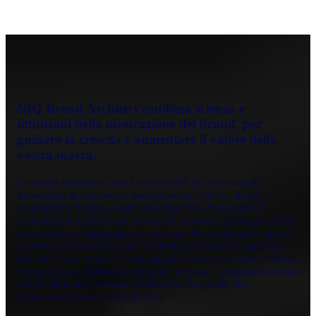
NIQ Brand Architect combina scienza e
intuizioni nella misurazione del brand, per
guidare la crescita e aumentare il valore della
vostra marca.
La nostra soluzione aiuta i responsabili dei settori quali
Tecnologia di consumo e beni durevoli, FMCG, Retail,
Automotive, Media, e altri nella creazione di strategie di
branding che consentano alla vostra azienda a distinguersi dalla
concorrenza e raggiungere il successo. Per raggiungere questo
obiettivo, è essenziale avere creatività, profondità e passione.
Ma allo stesso tempo, è fondamentale avere precisione, stabilità
e conoscenza. Abbiamo combinato scienza e intuizioni in modo
che possiate sperimentare l’influenza che queste due
dimensioni hanno l’una sull’altra.