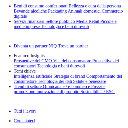
Beni di consumo confezionati
Bellezza e cura della persona
Bevande alcoliche
Packaging
Animali domestici
Commercio
digitale
Servizi finanziari
Settore pubblico
Media
Retail
Piccole e
medie imprese
Tecnologia e beni durevoli
Esplora le nostre storie di successo
Diventa un partner NIQ
Trova un partner
Featured Insights
Prospettive del CMO
Vita del consumatore
Prospettive dei
consumatori
Tecnologia e beni durevoli
Temi chiave
Intelligenza artificiale
Strategia di brand
Comportamento del
consumatore
Tecnologia dei dati
Salute e benessere
Trend di settore
Omnicanale / e‑commerce
Prezzi e
promozione
Innovazione di prodotto
Sostenibilità / ESG
La newsletter IQ Brief: Iscriviti ora
Tutti i lavori
Contattateci