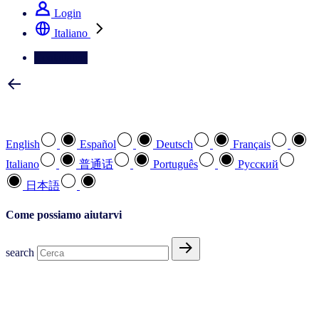
Login
Italiano
Contattateci
Selezionare la lingua preferita
English
Español
Deutsch
Français
Italiano
普通话
Português
Pусский
日本語
Come possiamo aiutarvi
search