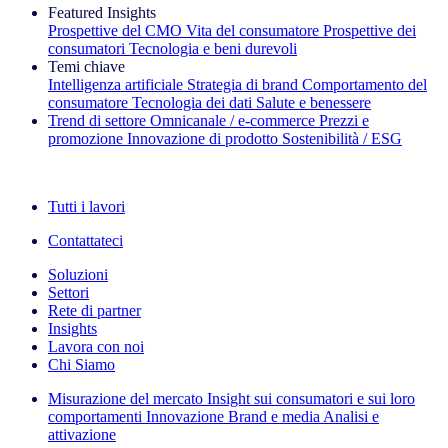
Featured Insights
Prospettive del CMO
Vita del consumatore
Prospettive dei
consumatori
Tecnologia e beni durevoli
Temi chiave
Intelligenza artificiale
Strategia di brand
Comportamento del
consumatore
Tecnologia dei dati
Salute e benessere
Trend di settore
Omnicanale / e‑commerce
Prezzi e
promozione
Innovazione di prodotto
Sostenibilità / ESG
La newsletter IQ Brief: Iscriviti ora
Tutti i lavori
Contattateci
Soluzioni
Settori
Rete di partner
Insights
Lavora con noi
Chi Siamo
Misurazione del mercato
Insight sui consumatori e sui loro
comportamenti
Innovazione
Brand e media
Analisi e
attivazione