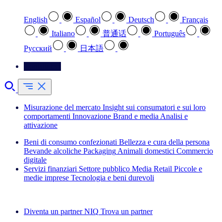
English
Español
Deutsch
Français
Italiano
普通话
Português
Pусский
日本語
Contattateci
Misurazione del mercato
Insight sui consumatori e sui loro
comportamenti
Innovazione
Brand e media
Analisi e
attivazione
Beni di consumo confezionati
Bellezza e cura della persona
Bevande alcoliche
Packaging
Animali domestici
Commercio
digitale
Servizi finanziari
Settore pubblico
Media
Retail
Piccole e
medie imprese
Tecnologia e beni durevoli
Esplora le nostre storie di successo
Diventa un partner NIQ
Trova un partner