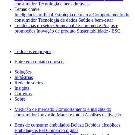
consumidor
Tecnologia e bens duráveis
Temas‑chave
Inteligência artificial
Estratégia de marca
Comportamento do
consumidor
Tecnologia de dados
Saúde e bem‑estar
Tendências do setor
Omnicanal / e‑commerce
Preços e
promoções
Inovação de produto
Sustentabilidade / ESG
A newsletter IQ Brief: Inscreva‑se agora
Todos os empregos
Entre em contato conosco
Soluções
Indústrias
Rede de sócios
Insights
Carreiras
Sobre
Medição de mercado
Comportamento e insights do
consumidor
Inovação
Marca e mídia
Análises e ativação
Bens de consumo embalados
Beleza
Bebidas alcoólicas
Embalagens
Pet
Comércio digital