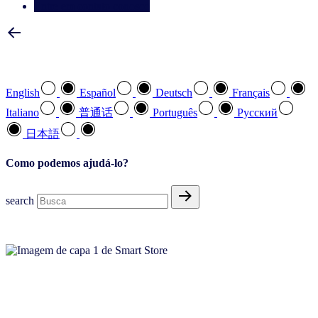
Entre em contato conosco
Selecione a sua língua preferida
English
Español
Deutsch
Français
Italiano
普通话
Português
Pусский
日本語
Como podemos ajudá-lo?
search