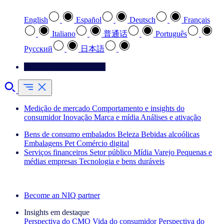
English
Español
Deutsch
Français
Italiano
普通话
Português
Pусский
日本語
Entre em contato conosco
Medição de mercado
Comportamento e insights do
consumidor
Inovação
Marca e mídia
Análises e ativação
Bens de consumo embalados
Beleza
Bebidas alcoólicas
Embalagens
Pet
Comércio digital
Serviços financeiros
Setor público
Mídia
Varejo
Pequenas e
médias empresas
Tecnologia e bens duráveis
Explore nossos cases de sucesso
Become an NIQ partner
Insights em destaque
Perspectiva do CMO
Vida do consumidor
Perspectiva do