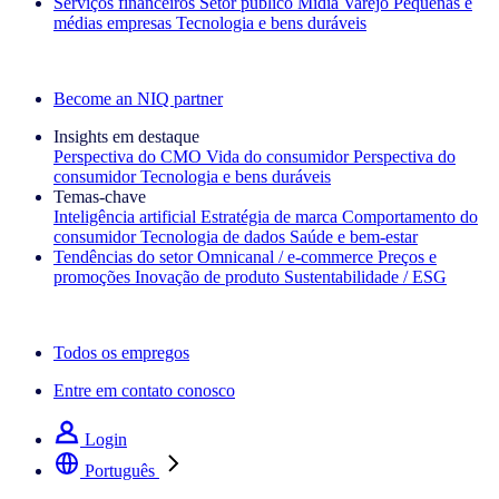
Serviços financeiros
Setor público
Mídia
Varejo
Pequenas e
médias empresas
Tecnologia e bens duráveis
Explore nossos cases de sucesso
Become an NIQ partner
Insights em destaque
Perspectiva do CMO
Vida do consumidor
Perspectiva do
consumidor
Tecnologia e bens duráveis
Temas‑chave
Inteligência artificial
Estratégia de marca
Comportamento do
consumidor
Tecnologia de dados
Saúde e bem‑estar
Tendências do setor
Omnicanal / e‑commerce
Preços e
promoções
Inovação de produto
Sustentabilidade / ESG
A newsletter IQ Brief: Inscreva‑se agora
Todos os empregos
Entre em contato conosco
Login
Português