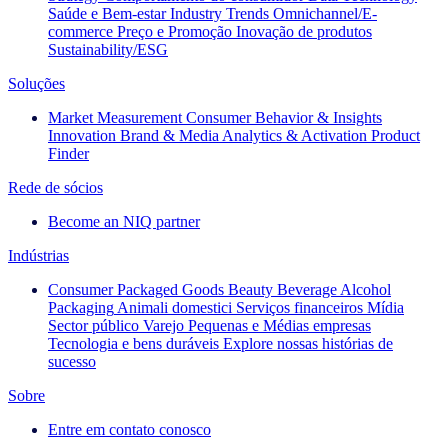
Saúde e Bem-estar
Industry Trends
Omnichannel/E-
commerce
Preço e Promoção
Inovação de produtos
Sustainability/ESG
Soluções
Market Measurement
Consumer Behavior & Insights
Innovation
Brand & Media
Analytics & Activation
Product
Finder
Rede de sócios
Become an NIQ partner
Indústrias
Consumer Packaged Goods
Beauty
Beverage Alcohol
Packaging
Animali domestici
Serviços financeiros
Mídia
Sector público
Varejo
Pequenas e Médias empresas
Tecnologia e bens duráveis
Explore nossas histórias de
sucesso
Sobre
Entre em contato conosco